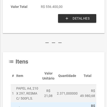
Valor Total
R$ 556.400,00
add
DETALHES
remove
remove
remove
Itens
list
Valor
#
Item
Quantidade
Total
Unitário
PAPEL A4, 210
R$
R$
1
X 297, RESMA
2.371,000000
21,08
49.980,68
C/ 500FLS.
R$