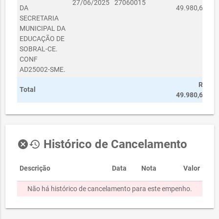
27/06/2025
27060015
DA
49.980,68
SECRETARIA
MUNICIPAL DA
EDUCAÇÃO DE
SOBRAL-CE.
CONF
AD25002-SME.
R$
Total
49.980,68
Histórico de Cancelamento
cancel
history
Descrição
Data
Nota
Valor
Não há histórico de cancelamento para este empenho.