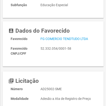
Subfunção
Educação Especial
Dados do Favorecido
account_box
Favorecido
FG COMERCIO TENDTUDO LTDA
Favorecido
52.332.054/0001-58
CNPJ/CPF
Licitação
library_books
Número
AD25002-SME
Modalidade
Adesão a Ata de Registro de Preço