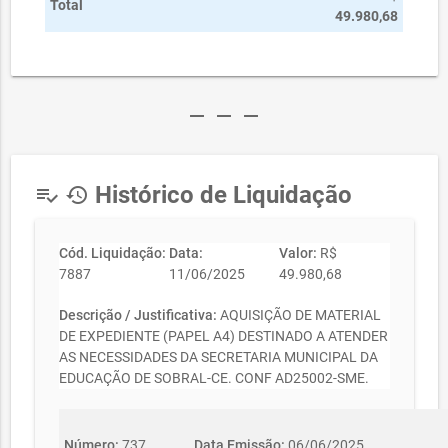
Total
49.980,68
remove
remove
remove
Histórico de Liquidação
playlist_add_check
history
Cód. Liquidação:
Data:
Valor:
R$
7887
11/06/2025
49.980,68
Descrição / Justificativa:
AQUISIÇÃO DE MATERIAL
DE EXPEDIENTE (PAPEL A4) DESTINADO A ATENDER
AS NECESSIDADES DA SECRETARIA MUNICIPAL DA
EDUCAÇÃO DE SOBRAL-CE. CONF AD25002-SME.
Número:
737
Data Emissão:
06/06/2025