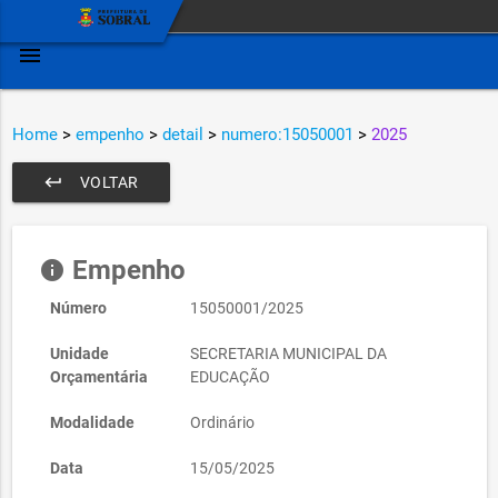
menu
Home
>
empenho
>
detail
>
numero:15050001
>
2025
keyboard_return
VOLTAR
Empenho
info
Número
15050001/2025
Unidade
SECRETARIA MUNICIPAL DA
Orçamentária
EDUCAÇÃO
Modalidade
Ordinário
Data
15/05/2025