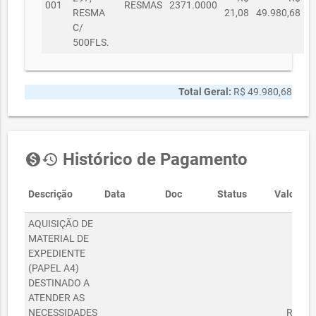
001
RESMAS
2371.0000
RESMA
21,08
49.980,68
C/
500FLS.
Total Geral:
R$ 49.980,68
Histórico de Pagamento
monetization_on
history
Descrição
Data
Doc
Status
Valor
AQUISIÇÃO DE
MATERIAL DE
EXPEDIENTE
(PAPEL A4)
DESTINADO A
ATENDER AS
NECESSIDADES
R$