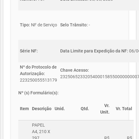
Tipo:
NF de Serviço
Selo Trânsito:
-
Série NF:
Data Limite para Expedição da NF:
06/0
Nº do Protocolo de
Chave Acesso:
Autorização:
2325065233205400015855000000000
223250055513179
Nº (s) Formulário(s):
Vr.
Item
Descrição
Unid.
Qtd.
Vr. Total
Unit.
PAPEL
A4, 210 X
297,
R$
R$