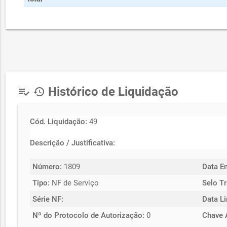
Histórico de Liquidação
playlist_add_check
history
Cód. Liquidação:
49
Descrição / Justificativa:
Número:
1809
Data E
Tipo:
NF de Serviço
Selo Tr
Série NF:
Data L
Nº do Protocolo de Autorização:
0
Chave 