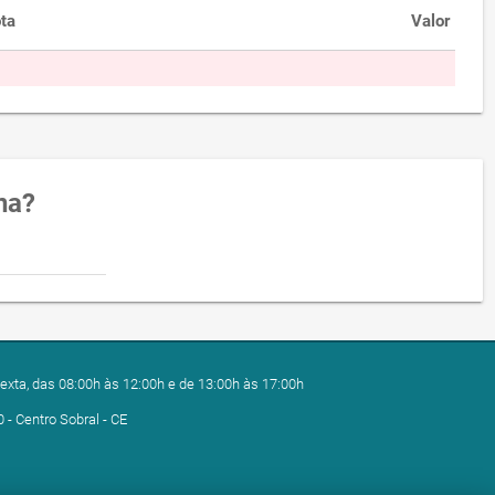
ta
Valor
na?
exta, das 08:00h às 12:00h e de 13:00h às 17:00h
0 - Centro Sobral - CE