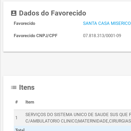
Dados do Favorecido
account_box
Favorecido
SANTA CASA MISERICO
Favorecido CNPJ/CPF
07.818.313/0001-09
Itens
list
#
Item
SERVIÇOS DO SISTEMA UNICO DE SAUDE SUS QU
1
C/AMBULATORIO CLINICO,MATERNIDADE,CIRURGIAS
Total