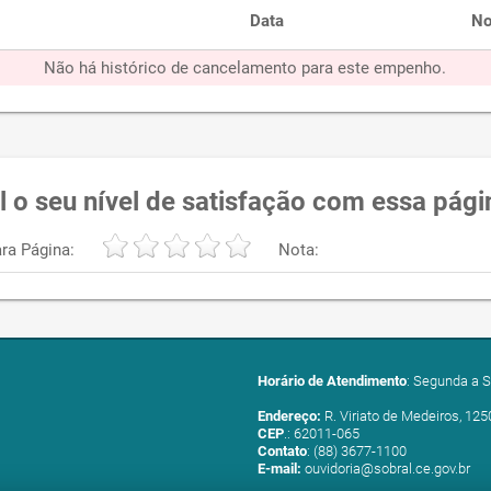
Data
No
Não há histórico de cancelamento para este empenho.
l o seu nível de satisfação com essa pági
ra Página:
Nota:
Horário de Atendimento
: Segunda a S
Endereço:
R. Viriato de Medeiros, 125
CEP
.: 62011-065
Contato
: (88) 3677-1100
E-mail:
ouvidoria@sobral.ce.gov.br