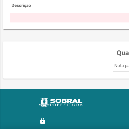
Descrição
Qua
Nota pa
lock