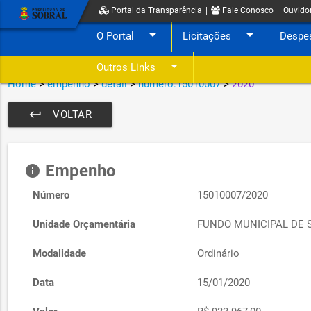
Portal da Transparência
|
Fale Conosco – Ouvido
arrow_drop_down
arrow_drop_down
O Portal
Licitações
Despe
arrow_drop_down
Outros Links
Home
>
empenho
>
detail
>
numero:15010007
>
2020
keyboard_return
VOLTAR
Empenho
info
Número
15010007/2020
Unidade Orçamentária
FUNDO MUNICIPAL DE 
Modalidade
Ordinário
Data
15/01/2020