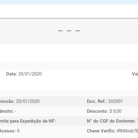
remove
remove
remove
Data:
20/01/2020
Va
missão:
20/01/2020
Doc. Ref.:
202001
ânsito:
-
Desconto:
$ 0,00
imite para Expedição da NF:
N° do CGF do Emitente:
Acesso:
0
Chave Verific:
IRNNieb7E