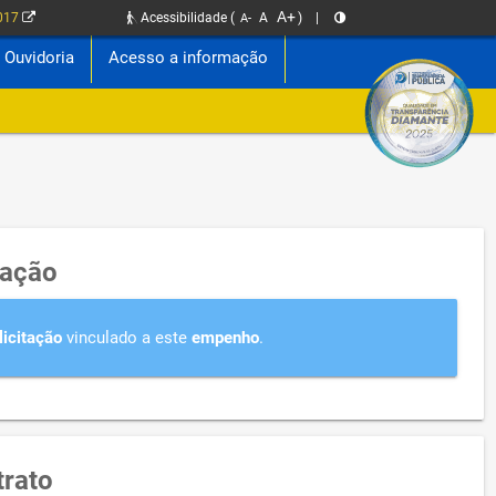
A+
2017
Acessibilidade
(
A
)
|
A-
Ouvidoria
Acesso a informação
tação
licitação
vinculado a este
empenho
.
rato