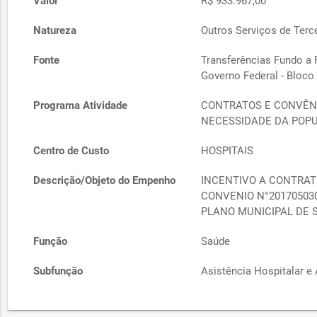
Valor
R$ 933.967,00
Natureza
Outros Serviços de Terce
Fonte
Transferências Fundo a
Governo Federal - Bloco
Programa Atividade
CONTRATOS E CONVÊN
NECESSIDADE DA POP
Centro de Custo
HOSPITAIS
Descrição/Objeto do Empenho
INCENTIVO A CONTRATU
CONVENIO N°20170503
PLANO MUNICIPAL DE SA
Função
Saúde
Subfunção
Asistência Hospitalar e