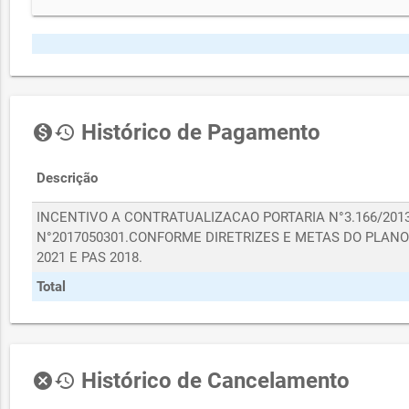
Histórico de Pagamento
monetization_on
history
Descrição
INCENTIVO A CONTRATUALIZACAO PORTARIA N°3.166/201
N°2017050301.CONFORME DIRETRIZES E METAS DO PLANO 
2021 E PAS 2018.
Total
Histórico de Cancelamento
cancel
history