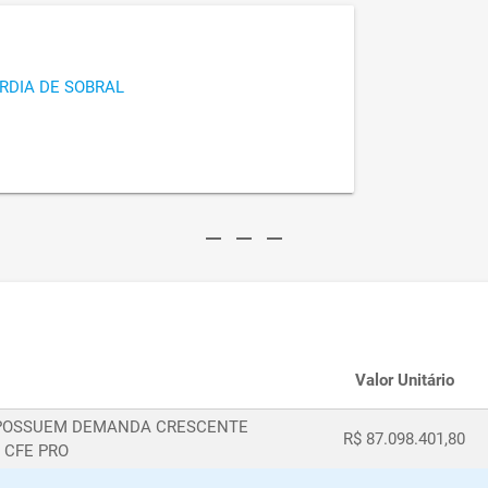
RDIA DE SOBRAL
remove
remove
remove
Valor Unitário
E POSSUEM DEMANDA CRESCENTE
R$ 87.098.401,80
 CFE PRO