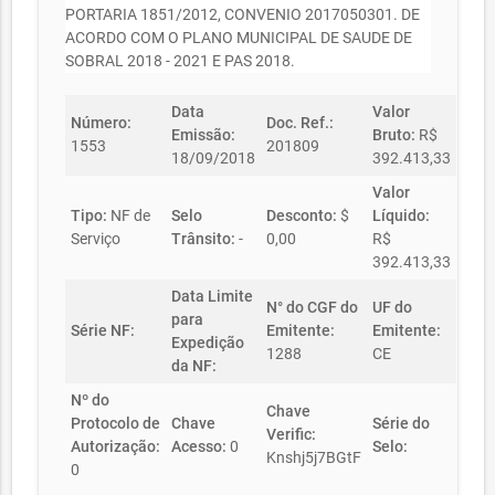
PORTARIA 1851/2012, CONVENIO 2017050301. DE
ACORDO COM O PLANO MUNICIPAL DE SAUDE DE
SOBRAL 2018 - 2021 E PAS 2018.
Data
Valor
Número:
Doc. Ref.:
Emissão:
Bruto:
R$
1553
201809
18/09/2018
392.413,33
Valor
Tipo:
NF de
Selo
Desconto:
$
Líquido:
Serviço
Trânsito:
-
0,00
R$
392.413,33
Data Limite
N° do CGF do
UF do
para
Série NF:
Emitente:
Emitente:
Expedição
1288
CE
da NF:
Nº do
Chave
Protocolo de
Chave
Série do
Verific:
Autorização:
Acesso:
0
Selo:
Knshj5j7BGtF
0