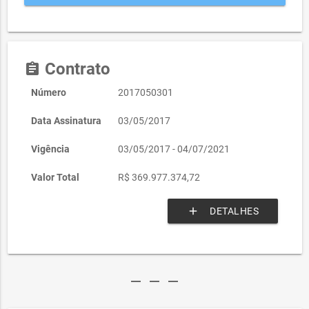
Contrato
assignment
Número
2017050301
Data Assinatura
03/05/2017
Vigência
03/05/2017 - 04/07/2021
Valor Total
R$ 369.977.374,72
add
DETALHES
remove
remove
remove