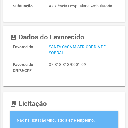
Subfunção
Asistência Hospitalar e Ambulatorial
Dados do Favorecido
account_box
Favorecido
SANTA CASA MISERICORDIA DE
SOBRAL
Favorecido
07.818.313/0001-09
CNPJ/CPF
Licitação
library_books
Não há
licitação
vinculado a este
empenho
.