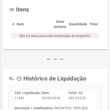
Itens
list
Valor
#
Item
Quantidade
Total
Unitário
Não há itens para esta solicitação de empenho.
remove
remove
remove
Histórico de Liquidação
playlist_add_check
history
Cód. Liquidação:
Data:
Valor:
R$
11343
18/09/2018
392.413,33
Descrição / Justificativa:
INCENTIVO 100% SUS