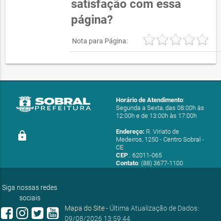
satisfação com essa
página?
Nota para Página:
Horário de Atendimento
:
Segunda a Sexta, das 08:00h às
12:00h e de 13:00h às 17:00h
Endereço:
R. Viriato de
lock
Medeiros, 1250 - Centro Sobral -
CE
CEP
.: 62011-065
Contato
: (88) 3677-1100
E-mail:
ouvidoria@sobral.ce.gov.br
Siga nossas redes
sociais
Mapa do Site
- Última Atualização de Dados:
09/08/2026 13:59:44