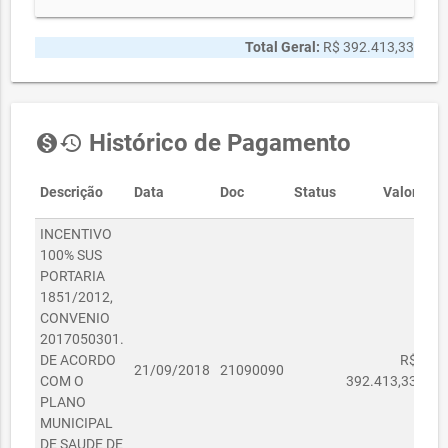
Total Geral:
R$ 392.413,33
Histórico de Pagamento
monetization_on
history
Descrição
Data
Doc
Status
Valor
INCENTIVO
100% SUS
PORTARIA
1851/2012,
CONVENIO
2017050301.
DE ACORDO
R$
21/09/2018
21090090
COM O
392.413,33
PLANO
MUNICIPAL
DE SAUDE DE