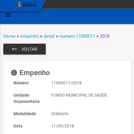
menu
Home
>
empenho
>
detail
>
numero:11090011
>
2018
keyboard_return
VOLTAR
Empenho
info
Número
11090011/2018
Unidade
FUNDO MUNICIPAL DE SAÚDE
Orçamentária
Modalidade
Ordinário
Data
11/09/2018