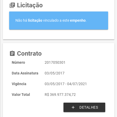
Licitação
library_books
Não há
licitação
vinculado a este
empenho
.
Contrato
assignment
Número
2017050301
Data Assinatura
03/05/2017
Vigência
03/05/2017 - 04/07/2021
Valor Total
R$ 369.977.374,72
add
DETALHES