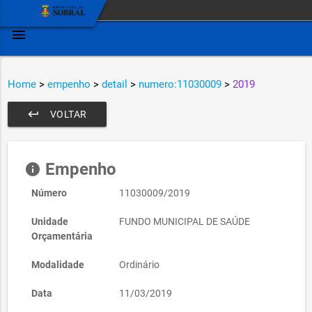
menu
Home
>
empenho
>
detail
>
numero:11030009
>
2019
keyboard_return
VOLTAR
Empenho
info
Número
11030009/2019
Unidade
FUNDO MUNICIPAL DE SAÚDE
Orçamentária
Modalidade
Ordinário
Data
11/03/2019