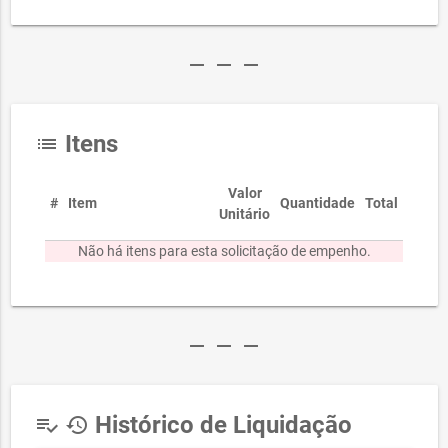
remove
remove
remove
Itens
list
Valor
#
Item
Quantidade
Total
Unitário
Não há itens para esta solicitação de empenho.
remove
remove
remove
Histórico de Liquidação
playlist_add_check
history