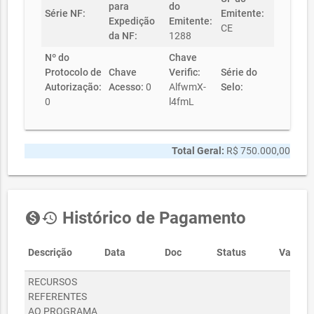
para
do
Série NF:
Emitente:
Expedição
Emitente:
CE
da NF:
1288
Nº do
Chave
Protocolo de
Chave
Verific:
Série do
Autorização:
Acesso:
0
AlfwmX-
Selo:
0
l4fmL
Total Geral:
R$ 750.000,00
Histórico de Pagamento
monetization_on
history
Descrição
Data
Doc
Status
Valor
RECURSOS
REFERENTES
AO PROGRAMA