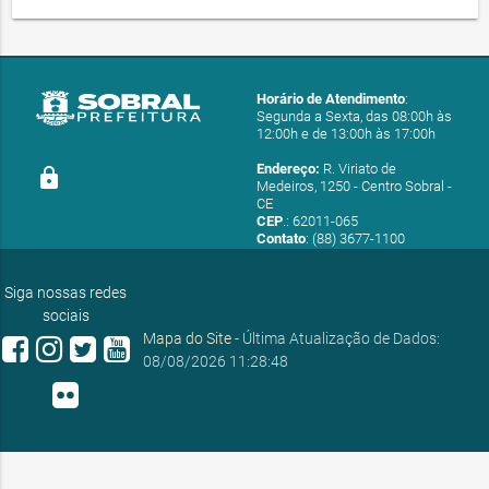
Horário de Atendimento
:
Segunda a Sexta, das 08:00h às
12:00h e de 13:00h às 17:00h
Endereço:
R. Viriato de
lock
Medeiros, 1250 - Centro Sobral -
CE
CEP
.: 62011-065
Contato
: (88) 3677-1100
E-mail:
ouvidoria@sobral.ce.gov.br
Siga nossas redes
sociais
Mapa do Site
- Última Atualização de Dados:
08/08/2026 11:28:48