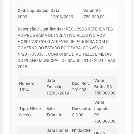
Cód. Liquidação:
Data:
Valor:
R$
2003
12/03/2019
750.000,00
Descrição / Justificativa:
RECURSOS REFERENTES
AO PROGRAMA DE INCENTIVO RELATIVO AOS
HOSPITAIS POLO ATRAVES DE PARCERIA COM O
GOVERNO DO ESTADO DO CEARA. CONVENIO
N°2017050301. CONFORME DIRETRIZES E METAS
DO PLANO MUNICIPAL DE SAUDE 2018 - 2021 E PAS
2018.
Data
Valor
Número:
Doc. Ref.:
Emissão:
Bruto:
R$
1514
201903
12/03/2019
750.000,00
Valor
Tipo:
NF de
Selo
Desconto:
Líquido:
Serviço
Trânsito:
-
$ 0,00
R$
750.000,00
Data Limite
N° do CGF
UF do