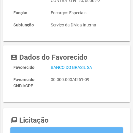
CONTRATO N° 20/00002-2.
Função
Encargos Especiais
Subfunção
Serviço da Dívida Interna
Dados do Favorecido
account_box
Favorecido
BANCO DO BRASIL SA
Favorecido
00.000.000/4251-09
CNPJ/CPF
Licitação
library_books