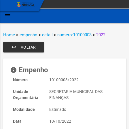
menu
Home
>
empenho
>
detail
>
numero:10100003
>
2022
keyboard_return
VOLTAR
Empenho
info
Número
10100003/2022
Unidade
SECRETARIA MUNICIPAL DAS
Orçamentária
FINANÇAS
Modalidade
Estimado
Data
10/10/2022