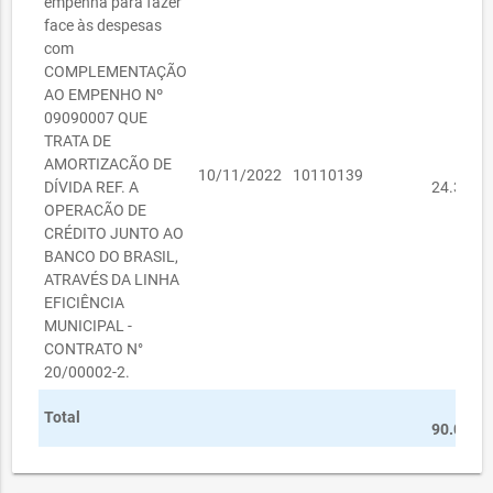
empenha para fazer
face às despesas
com
COMPLEMENTAÇÃO
AO EMPENHO Nº
09090007 QUE
TRATA DE
AMORTIZACÃO DE
R
10/11/2022
10110139
DÍVIDA REF. A
24.391,0
OPERACÃO DE
CRÉDITO JUNTO AO
BANCO DO BRASIL,
ATRAVÉS DA LINHA
EFICIÊNCIA
MUNICIPAL -
CONTRATO N°
20/00002-2.
R
Total
90.000,0