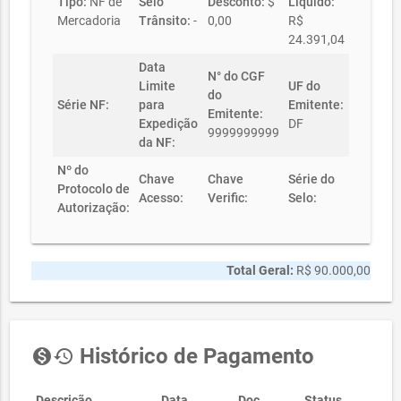
Tipo:
NF de
Selo
Desconto:
$
Líquido:
Mercadoria
Trânsito:
-
0,00
R$
24.391,04
Data
N° do CGF
Limite
UF do
do
Série NF:
para
Emitente:
Emitente:
Expedição
DF
9999999999
da NF:
Nº do
Chave
Chave
Série do
Protocolo de
Acesso:
Verific:
Selo:
Autorização:
Total Geral:
R$ 90.000,00
Histórico de Pagamento
monetization_on
history
Descrição
Data
Doc
Status
Valo