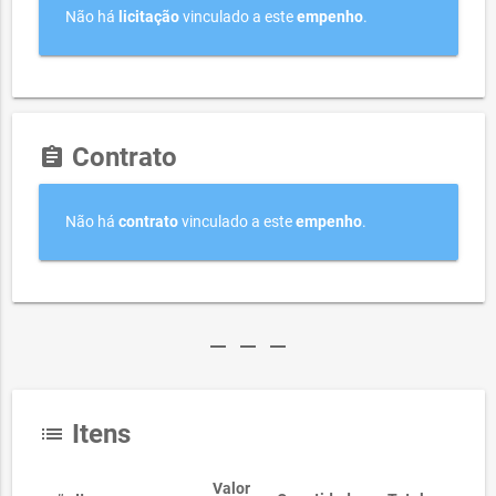
Não há
licitação
vinculado a este
empenho
.
Contrato
assignment
Não há
contrato
vinculado a este
empenho
.
remove
remove
remove
Itens
list
Valor