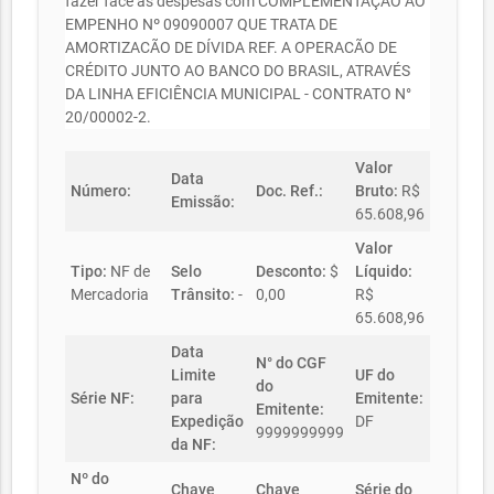
fazer face às despesas com COMPLEMENTAÇÃO AO
EMPENHO Nº 09090007 QUE TRATA DE
AMORTIZACÃO DE DÍVIDA REF. A OPERACÃO DE
CRÉDITO JUNTO AO BANCO DO BRASIL, ATRAVÉS
DA LINHA EFICIÊNCIA MUNICIPAL - CONTRATO N°
20/00002-2.
Valor
Data
Número:
Doc. Ref.:
Bruto:
R$
Emissão:
65.608,96
Valor
Tipo:
NF de
Selo
Desconto:
$
Líquido:
Mercadoria
Trânsito:
-
0,00
R$
65.608,96
Data
N° do CGF
Limite
UF do
do
Série NF:
para
Emitente:
Emitente:
Expedição
DF
9999999999
da NF:
Nº do
Chave
Chave
Série do