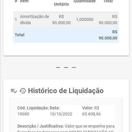
#
Item
Quantidade
Total
Unitário
Amortização de
R$
R$
1
1,000000
dívida
90.000,00
90.000,00
R$
Total
90.000,00
remove
remove
remove
Histórico de Liquidação
playlist_add_check
history
Cód. Liquidação:
Data:
Valor:
R$
19090
10/10/2022
65.608,96
Descrição / Justificativa:
Valor que se empenha para