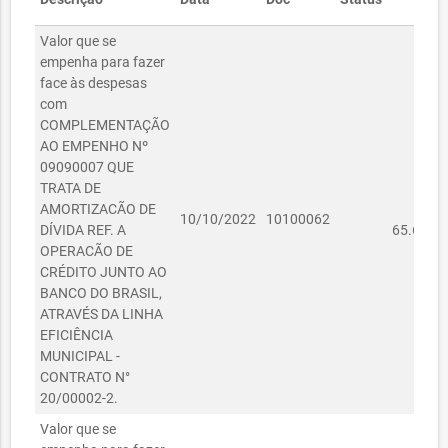
Valor que se
empenha para fazer
face às despesas
com
COMPLEMENTAÇÃO
AO EMPENHO Nº
09090007 QUE
TRATA DE
AMORTIZACÃO DE
R
10/10/2022
10100062
DÍVIDA REF. A
65.608,9
OPERACÃO DE
CRÉDITO JUNTO AO
BANCO DO BRASIL,
ATRAVÉS DA LINHA
EFICIÊNCIA
MUNICIPAL -
CONTRATO N°
20/00002-2.
Valor que se