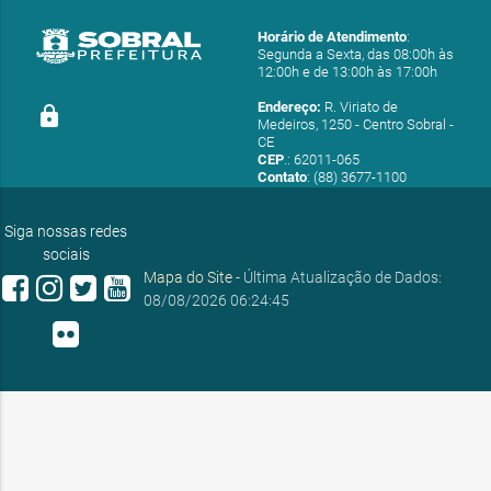
Horário de Atendimento
:
Segunda a Sexta, das 08:00h às
12:00h e de 13:00h às 17:00h
Endereço:
R. Viriato de
lock
Medeiros, 1250 - Centro Sobral -
CE
CEP
.: 62011-065
Contato
: (88) 3677-1100
E-mail:
ouvidoria@sobral.ce.gov.br
Siga nossas redes
sociais
Mapa do Site
- Última Atualização de Dados:
08/08/2026 06:24:45