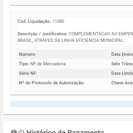
Cód. Liquidação:
11080
Descrição / Justificativa:
COMPLEMENTACAO AO EMPENHO 
BRASIL, ATRAVES DA LINHA EFICIENCIA MUNICIPAL.
Número:
Data Emis
Tipo:
NF de Mercadoria
Selo Trâns
Série NF:
Data Limit
Nº do Protocolo de Autorização:
Chave Ace
Histórico de Pagamento
monetization_on
history