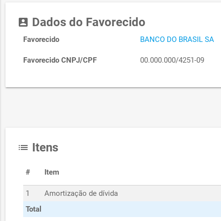
Dados do Favorecido
account_box
Favorecido
BANCO DO BRASIL SA
Favorecido CNPJ/CPF
00.000.000/4251-09
Itens
list
#
Item
1
Amortização de dívida
Total