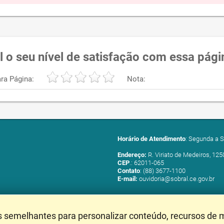
l o seu nível de satisfação com essa pági
ra Página:
Nota:
Horário de Atendimento
: Segunda a S
Endereço:
R. Viriato de Medeiros, 125
CEP
.: 62011-065
Contato
: (88) 3677-1100
E-mail:
ouvidoria@sobral.ce.gov.br
s semelhantes para personalizar conteúdo, recursos de m