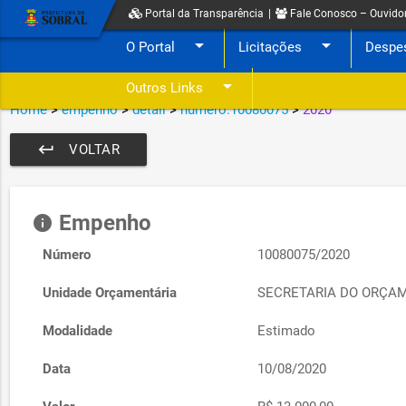
Portal da Transparência
|
Fale Conosco – Ouvido
arrow_drop_down
arrow_drop_down
O Portal
Licitações
Despe
arrow_drop_down
Outros Links
Home
>
empenho
>
detail
>
numero:10080075
>
2020
keyboard_return
VOLTAR
Empenho
info
Número
10080075/2020
Unidade Orçamentária
SECRETARIA DO ORÇA
Modalidade
Estimado
Data
10/08/2020