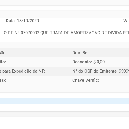
Data:
13/10/2020
Va
DE Nº 07070003 QUE TRATA DE AMORTIZACAO DE DIVIDA REF
são:
Doc. Ref.:
ito:
-
Desconto:
$ 0,00
e para Expedição da NF:
N° do CGF do Emitente:
9999
sso:
Chave Verific: