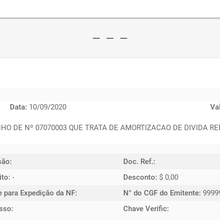
remove
remove
remove
Data:
10/09/2020
Va
DE Nº 07070003 QUE TRATA DE AMORTIZACAO DE DIVIDA REF
são:
Doc. Ref.:
ito:
-
Desconto:
$ 0,00
e para Expedição da NF:
N° do CGF do Emitente:
9999
sso:
Chave Verific: