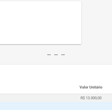
remove
remove
remove
Valor Unitário
R$ 13.000,00