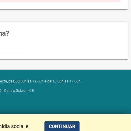
na?
exta, das 08:00h às 12:00h e de 13:00h às 17:00h
0 - Centro Sobral - CE
ídia social e
CONTINUAR