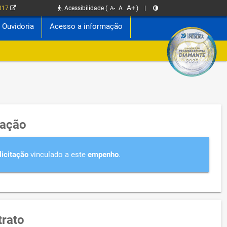
A+
2017
Acessibilidade
(
A
)
|
A-
Ouvidoria
Acesso a informação
tação
licitação
vinculado a este
empenho
.
rato