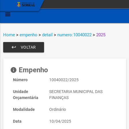
menu
Home
>
empenho
>
detail
>
numero:10040022
>
2025
keyboard_return
VOLTAR
Empenho
info
Número
10040022/2025
Unidade
SECRETARIA MUNICIPAL DAS
Orçamentária
FINANÇAS
Modalidade
Ordinário
Data
10/04/2025