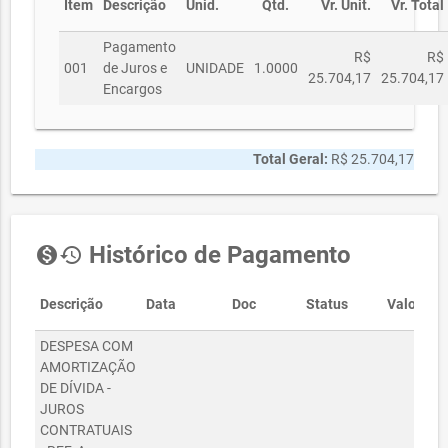
Item
Descrição
Unid.
Qtd.
Vr. Unit.
Vr. Total
Pagamento
R$
R$
001
de Juros e
UNIDADE
1.0000
25.704,17
25.704,17
Encargos
Total Geral:
R$ 25.704,17
Histórico de Pagamento
monetization_on
history
Descrição
Data
Doc
Status
Valor
DESPESA COM
AMORTIZAÇÃO
DE DÍVIDA -
JUROS
CONTRATUAIS