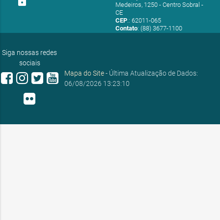
lock
Medeiros, 1250 - Centro Sobral -
CE
CEP
.: 62011-065
Contato
: (88) 3677-1100
E-mail:
ouvidoria@sobral.ce.gov.br
Siga nossas redes
sociais
Mapa do Site
- Última Atualização de Dados:
06/08/2026 13:23:10