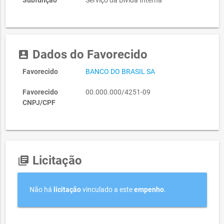
Subfunção
Serviço da Dívida Interna
Dados do Favorecido
account_box
Favorecido
BANCO DO BRASIL SA
Favorecido
00.000.000/4251-09
CNPJ/CPF
Licitação
library_books
Não há
licitação
vinculado a este
empenho
.