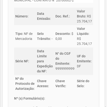
MUNICIPAL - CONTRATO N° 20/00002-2
Valor
Data
Número:
Doc. Ref.:
Bruto:
R$
Emissão:
25.704,17
Valor
Tipo:
NF de
Selo
Desconto:
$
Líquido:
Mercadoria
Trânsito:
-
0,00
R$
25.704,17
Data
N° do CGF
Limite
UF do
do
Série NF:
para
Emitente:
Emitente:
Expedição
DF
9999999999
da NF:
Nº do
Chave
Chave
Série do
Protocolo de
Acesso:
Verific:
Selo:
Autorização:
Nº (s) Formulário(s):