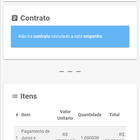
Contrato
assignment
Não há
contrato
vinculado a este
empenho
.
remove
remove
remove
Itens
list
Valor
#
Item
Quantidade
Total
Unitário
Pagamento de
R$
R$
1
Juros e
1,000000