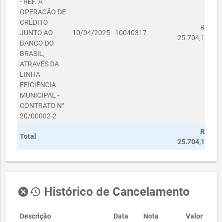
- REF. A
OPERACÃO DE
CRÉDITO
R$
JUNTO AO
10/04/2025
10040317
25.704,17
BANCO DO
BRASIL,
ATRAVÉS DA
LINHA
EFICIÊNCIA
MUNICIPAL -
CONTRATO N°
20/00002-2
R$
Total
25.704,17
Histórico de Cancelamento
cancel
history
Descrição
Data
Nota
Valor