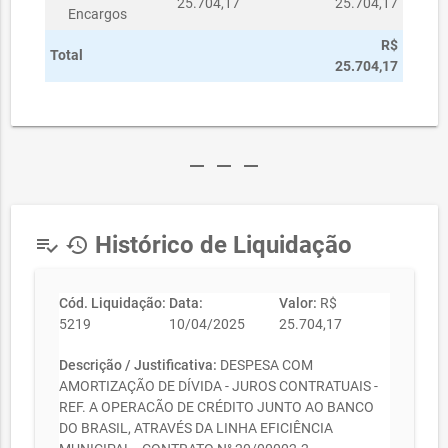
25.704,17
25.704,17
Encargos
R$
Total
25.704,17
remove
remove
remove
Histórico de Liquidação
playlist_add_check
history
Cód. Liquidação:
Data:
Valor:
R$
5219
10/04/2025
25.704,17
Descrição / Justificativa:
DESPESA COM
AMORTIZAÇÃO DE DÍVIDA - JUROS CONTRATUAIS -
REF. A OPERACÃO DE CRÉDITO JUNTO AO BANCO
DO BRASIL, ATRAVÉS DA LINHA EFICIÊNCIA