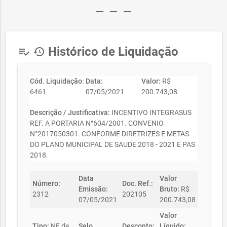
remove
remove
remove
Histórico de Liquidação
playlist_add_check
history
Cód. Liquidação:
Data:
Valor:
R$
6461
07/05/2021
200.743,08
Descrição / Justificativa:
INCENTIVO INTEGRASUS
REF. A PORTARIA N°604/2001. CONVENIO
N°2017050301. CONFORME DIRETRIZES E METAS
DO PLANO MUNICIPAL DE SAUDE 2018 - 2021 E PAS
2018.
Data
Valor
Número:
Doc. Ref.:
Emissão:
Bruto:
R$
2312
202105
07/05/2021
200.743,08
Valor
Tipo:
NF de
Selo
Desconto:
Líquido: