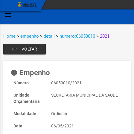
menu
Home
>
empenho
>
detail
>
numero:06050010
>
2021
keyboard_return
VOLTAR
Empenho
info
Número
06050010/2021
Unidade
SECRETARIA MUNICIPAL DA SAÚDE
Orçamentária
Modalidade
Ordinário
Data
06/05/2021