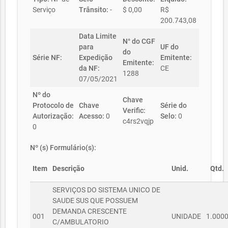
Serviço
Trânsito:
-
$ 0,00
R$
200.743,08
Data Limite
N° do CGF
para
UF do
do
Série NF:
Expedição
Emitente:
Emitente:
da NF:
CE
1288
07/05/2021
Nº do
Chave
Protocolo de
Chave
Série do
Verific:
Autorização:
Acesso:
0
Selo:
0
c4rs2vqjp
0
Nº (s) Formulário(s):
Item
Descrição
Unid.
Qtd.
SERVIÇOS DO SISTEMA UNICO DE
SAUDE SUS QUE POSSUEM
DEMANDA CRESCENTE
001
UNIDADE
1.000
C/AMBULATORIO