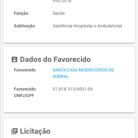
PAS 2018.
Função
Saúde
Subfunção
Asistência Hospitalar e Ambulatorial
Dados do Favorecido
account_box
Favorecido
SANTA CASA MISERICORDIA DE
SOBRAL
Favorecido
07.818.313/0001-09
CNPJ/CPF
Licitação
library_books