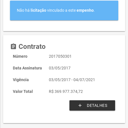
Não há
licitação
vinculado a este
empenho
.
Contrato
assignment
Número
2017050301
Data Assinatura
03/05/2017
Vigência
03/05/2017 - 04/07/2021
Valor Total
R$ 369.977.374,72
add
DETALHES