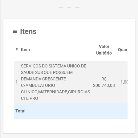
remove
remove
remove
Itens
list
Valor
#
Item
Quantida
Unitário
SERVIÇOS DO SISTEMA UNICO DE
SAUDE SUS QUE POSSUEM
DEMANDA CRESCENTE
R$
1
1,00000
C/AMBULATORIO
200.743,08
CLINICO,MATERNIDADE,CIRURGIAS
CFE PRO
Total