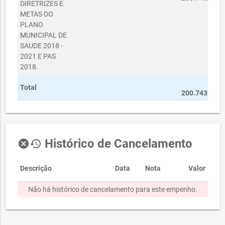
DIRETRIZES E
METAS DO
PLANO
MUNICIPAL DE
SAUDE 2018 -
2021 E PAS
2018.
R$
Total
200.743,08
Histórico de Cancelamento
cancel
history
Descrição
Data
Nota
Valor
Não há histórico de cancelamento para este empenho.