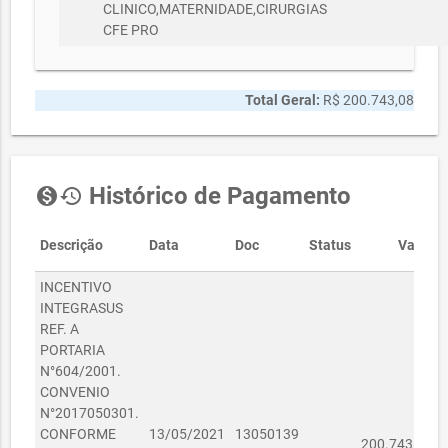
CLINICO,MATERNIDADE,CIRURGIAS
CFE PRO
Total Geral:
R$ 200.743,08
Histórico de Pagamento
monetization_on
history
Descrição
Data
Doc
Status
Valor
INCENTIVO
INTEGRASUS
REF. A
PORTARIA
N°604/2001.
CONVENIO
N°2017050301.
R$
CONFORME
13/05/2021
13050139
200.743,08