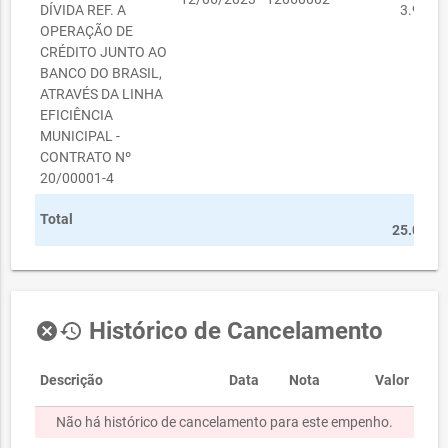
DÍVIDA REF. A
3.944,9
OPERAÇÃO DE
CRÉDITO JUNTO AO
BANCO DO BRASIL,
ATRAVÉS DA LINHA
EFICIÊNCIA
MUNICIPAL -
CONTRATO Nº
20/00001-4
R
Total
25.000,0
Histórico de Cancelamento
cancel
history
Descrição
Data
Nota
Valor
Não há histórico de cancelamento para este empenho.