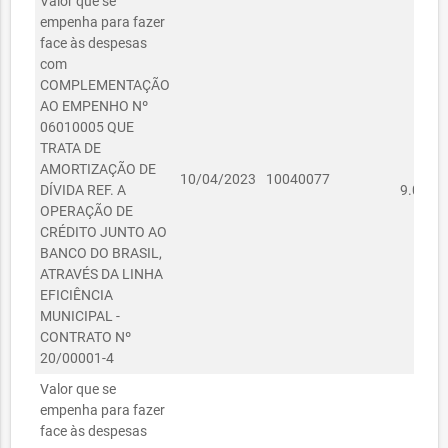
Valor que se
empenha para fazer
face às despesas
com
COMPLEMENTAÇÃO
AO EMPENHO Nº
06010005 QUE
TRATA DE
AMORTIZAÇÃO DE
R
10/04/2023
10040077
DÍVIDA REF. A
9.040,4
OPERAÇÃO DE
CRÉDITO JUNTO AO
BANCO DO BRASIL,
ATRAVÉS DA LINHA
EFICIÊNCIA
MUNICIPAL -
CONTRATO Nº
20/00001-4
Valor que se
empenha para fazer
face às despesas