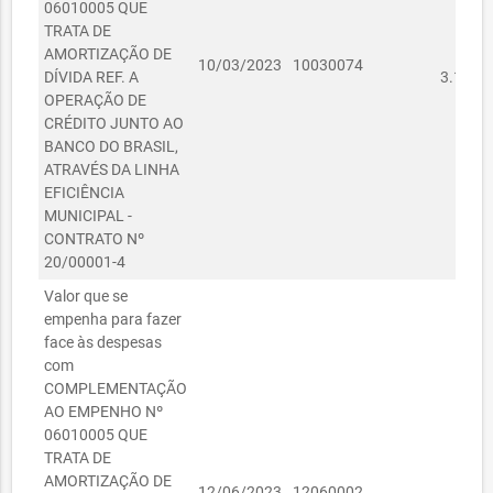
06010005 QUE
TRATA DE
AMORTIZAÇÃO DE
R
10/03/2023
10030074
DÍVIDA REF. A
3.119,8
OPERAÇÃO DE
CRÉDITO JUNTO AO
BANCO DO BRASIL,
ATRAVÉS DA LINHA
EFICIÊNCIA
MUNICIPAL -
CONTRATO Nº
20/00001-4
Valor que se
empenha para fazer
face às despesas
com
COMPLEMENTAÇÃO
AO EMPENHO Nº
06010005 QUE
TRATA DE
AMORTIZAÇÃO DE
R
12/06/2023
12060002