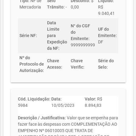
Tipo:
NF de
Selo
Desconto:
$
Líquido:
Mercadoria
Trânsito:
-
0,00
R$
9.040,41
Data
N° do CGF
Limite
UF do
do
Série NF:
para
Emitente:
Emitente:
Expedição
DF
9999999999
da NF:
Nº do
Chave
Chave
Série do
Protocolo de
Acesso:
Verific:
Selo:
Autorização:
Cód. Liquidação:
Data:
Valor:
R$
5984
10/05/2023
8.894,83
Descrição / Justificativa:
Valor que se empenha para
fazer face às despesas com COMPLEMENTAÇÃO AO
EMPENHO Nº 06010005 QUE TRATA DE