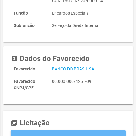
CONTRATO Nº 20/00001-4
Função
Encargos Especiais
Subfunção
Serviço da Dívida Interna
Dados do Favorecido
account_box
Favorecido
BANCO DO BRASIL SA
Favorecido
00.000.000/4251-09
CNPJ/CPF
Licitação
library_books