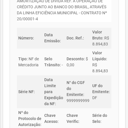
AMORTIZAÇÃO DE DÍVIDA REF. A OPERAÇÃO DE
CRÉDITO JUNTO AO BANCO DO BRASIL, ATRAVÉS
DA LINHA EFICIÊNCIA MUNICIPAL - CONTRATO Nº
20/00001-4
Valor
Data
Número:
Doc. Ref.:
Bruto:
R$
Emissão:
8.894,83
Valor
Tipo:
NF de
Selo
Desconto:
$
Líquido:
Mercadoria
Trânsito:
-
0,00
R$
8.894,83
Data
N° do CGF
Limite
UF do
do
Série NF:
para
Emitente:
Emitente:
Expedição
DF
9999999999
da NF:
Nº do
Chave
Chave
Série do
Protocolo de
Acesso:
Verific:
Selo:
Autorização: