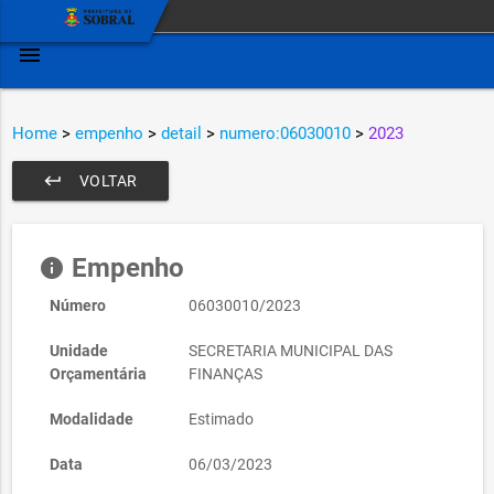
menu
Home
>
empenho
>
detail
>
numero:06030010
>
2023
keyboard_return
VOLTAR
Empenho
info
Número
06030010/2023
Unidade
SECRETARIA MUNICIPAL DAS
Orçamentária
FINANÇAS
Modalidade
Estimado
Data
06/03/2023