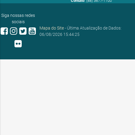
Contato
: (88) 3677-1100
E-mail:
ouvidoria@sobral.ce.gov.br
Siga nossas redes
sociais
Mapa do Site
- Última Atualização de Dados:
06/08/2026 15:44:25