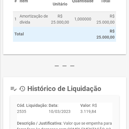
#
Item
Quantidade
Total
Unitário
Amortização de
R$
R$
1
1,000000
dívida
25.000,00
25.000,00
R$
Total
25.000,00
remove
remove
remove
Histórico de Liquidação
playlist_add_check
history
Cód. Liquidação:
Data:
Valor:
R$
2535
10/03/2023
3.119,84
Descrição / Justificativa:
Valor que se empenha para