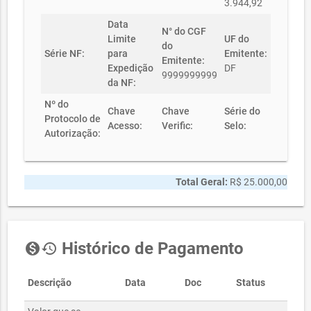
3.944,92
Data
N° do CGF
Limite
UF do
do
Série NF:
para
Emitente:
Emitente:
Expedição
DF
9999999999
da NF:
Nº do
Chave
Chave
Série do
Protocolo de
Acesso:
Verific:
Selo:
Autorização:
Total Geral:
R$ 25.000,00
Histórico de Pagamento
monetization_on
history
Descrição
Data
Doc
Status
Valo