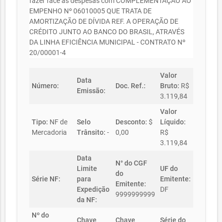
fazer face às despesas com COMPLEMENTAÇÃO AO
EMPENHO Nº 06010005 QUE TRATA DE
AMORTIZAÇÃO DE DÍVIDA REF. A OPERAÇÃO DE
CRÉDITO JUNTO AO BANCO DO BRASIL, ATRAVÉS
DA LINHA EFICIÊNCIA MUNICIPAL - CONTRATO Nº
20/00001-4
Valor
Data
Número:
Doc. Ref.:
Bruto:
R$
Emissão:
3.119,84
Valor
Tipo:
NF de
Selo
Desconto:
$
Líquido:
Mercadoria
Trânsito:
-
0,00
R$
3.119,84
Data
N° do CGF
Limite
UF do
do
Série NF:
para
Emitente:
Emitente:
Expedição
DF
9999999999
da NF:
Nº do
Chave
Chave
Série do