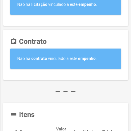
Não há
licitação
vinculado a este
empenho
.
Contrato
assignment
Não há
contrato
vinculado a este
empenho
.
remove
remove
remove
Itens
list
Valor