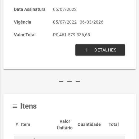
Data Assinatura
05/07/2022
Vigência
05/07/2022 - 06/03/2026
Valor Total
R$ 461.579.336,65
add
DETALHES
remove
remove
remove
Itens
list
Valor
#
Item
Quantidade
Total
Unitário