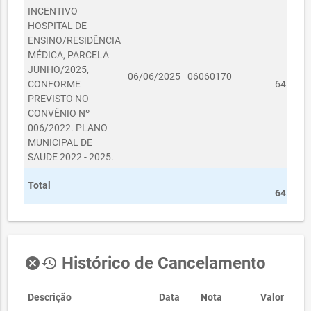
INCENTIVO
HOSPITAL DE
ENSINO/RESIDÊNCIA
MÉDICA, PARCELA
JUNHO/2025,
06/06/2025
06060170
CONFORME
64.000,
PREVISTO NO
CONVÊNIO Nº
006/2022. PLANO
MUNICIPAL DE
SAUDE 2022 - 2025.
Total
64.000,
Histórico de Cancelamento
cancel
history
Descrição
Data
Nota
Valor