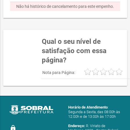
Não há histórico de cancelamento para este empenho.
Qual o seu nível de
satisfação com essa
página?
Nota para Página:
Horário de Atendimento
:
Segunda a Sexta, das 08:00h às
12:00h e de 13:00h às 17:00h
Endereço:
R. Viriato de
lock