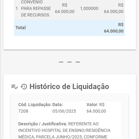
CONVÊNIO
R$
R$
1
PARA REPASSE
1,000000
64.000,00
64.000,00
DE RECURSOS.
R$
Total
64.000,00
remove
remove
remove
Histórico de Liquidação
playlist_add_check
history
Cód. Liquidação:
Data:
Valor:
R$
7208
05/06/2025
64.000,00
Descrição / Justificativa:
REFERENTE AO
INCENTIVO HOSPITAL DE ENSINO/RESIDÊNCIA
MÉDICA, PARCELA JUNHO/2025, CONFORME