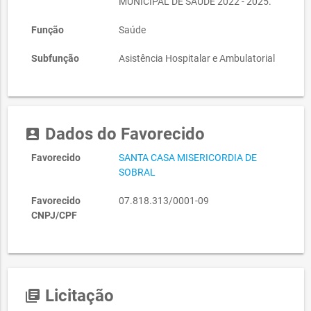
MUNICIPAL DE SAUDE 2022 - 2025.
Função
Saúde
Subfunção
Asistência Hospitalar e Ambulatorial
Dados do Favorecido
account_box
Favorecido
SANTA CASA MISERICORDIA DE
SOBRAL
Favorecido
07.818.313/0001-09
CNPJ/CPF
Licitação
library_books