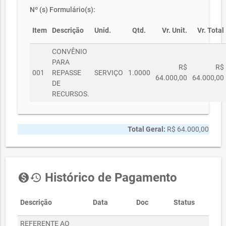
Nº (s) Formulário(s):
Item
Descrição
Unid.
Qtd.
Vr. Unit.
Vr. Total
CONVÊNIO
PARA
R$
R$
001
REPASSE
SERVIÇO
1.0000
64.000,00
64.000,00
DE
RECURSOS.
Total Geral:
R$ 64.000,00
Histórico de Pagamento
monetization_on
history
Descrição
Data
Doc
Status
Val
REFERENTE AO