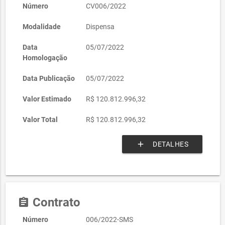
Número
CV006/2022
Modalidade
Dispensa
Data
05/07/2022
Homologação
Data Publicação
05/07/2022
Valor Estimado
R$ 120.812.996,32
Valor Total
R$ 120.812.996,32
add
DETALHES
Contrato
assignment
Número
006/2022-SMS