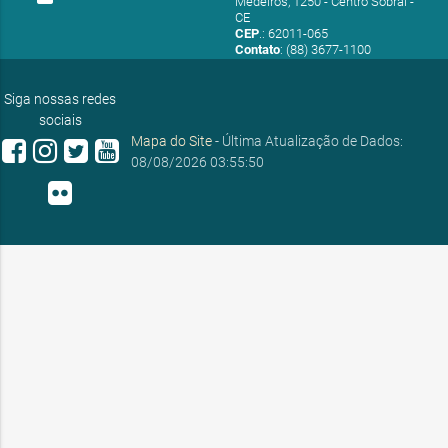
Medeiros, 1250 - Centro Sobral -
CE
CEP
.: 62011-065
Contato
: (88) 3677-1100
E-mail:
ouvidoria@sobral.ce.gov.br
Siga nossas redes
sociais
Mapa do Site
- Última Atualização de Dados:
08/08/2026 03:55:50