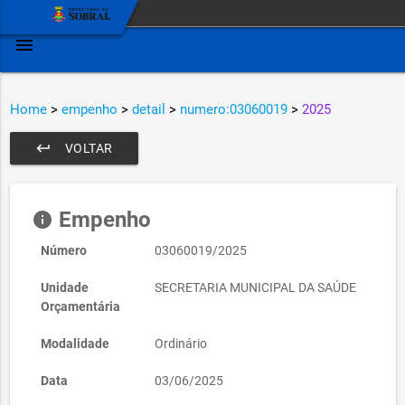
menu
Home
>
empenho
>
detail
>
numero:03060019
>
2025
keyboard_return
VOLTAR
Empenho
info
Número
03060019/2025
Unidade
SECRETARIA MUNICIPAL DA SAÚDE
Orçamentária
Modalidade
Ordinário
Data
03/06/2025