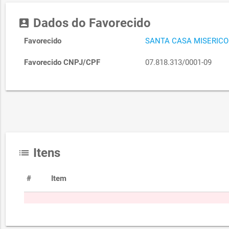
Dados do Favorecido
account_box
Favorecido
SANTA CASA MISERICO
Favorecido CNPJ/CPF
07.818.313/0001-09
Itens
list
#
Item