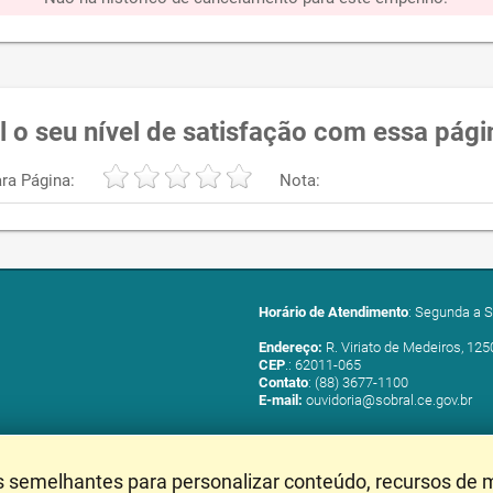
l o seu nível de satisfação com essa pági
ra Página:
Nota:
Horário de Atendimento
: Segunda a S
Endereço:
R. Viriato de Medeiros, 125
CEP
.: 62011-065
Contato
: (88) 3677-1100
E-mail:
ouvidoria@sobral.ce.gov.br
s semelhantes para personalizar conteúdo, recursos de m