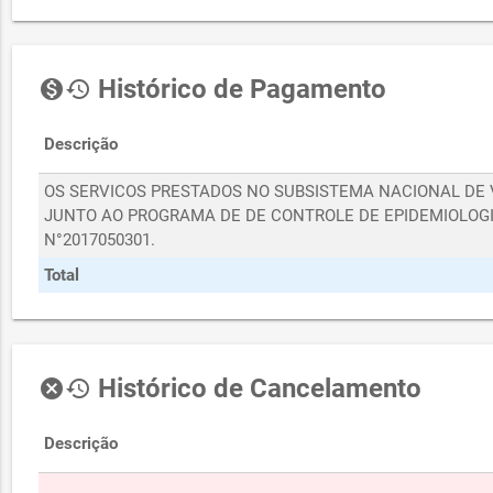
Histórico de Pagamento
monetization_on
history
Descrição
OS SERVICOS PRESTADOS NO SUBSISTEMA NACIONAL DE 
JUNTO AO PROGRAMA DE DE CONTROLE DE EPIDEMIOLOGI
N°2017050301.
Total
Histórico de Cancelamento
cancel
history
Descrição