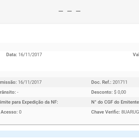
remove
remove
remove
Data:
16/11/2017
Va
Emissão:
16/11/2017
Doc. Ref.:
201711
rânsito:
-
Desconto:
$ 0,00
imite para Expedição da NF:
N° do CGF do Emitente
 Acesso:
0
Chave Verific:
8UARUG