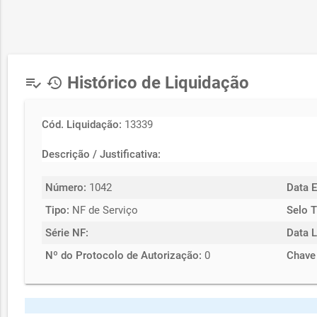
Histórico de Liquidação
playlist_add_check
history
Cód. Liquidação:
13339
Descrição / Justificativa:
Número:
1042
Data 
Tipo:
NF de Serviço
Selo T
Série NF:
Data L
Nº do Protocolo de Autorização:
0
Chave