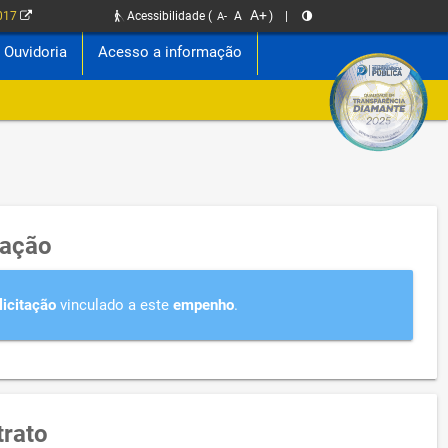
A+
2017
Acessibilidade
(
A
)
|
A-
Ouvidoria
Acesso a informação
tação
licitação
vinculado a este
empenho
.
rato