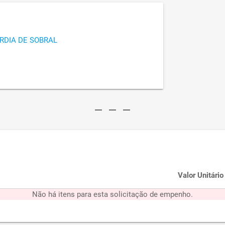
RDIA DE SOBRAL
remove
remove
remove
Valor Unitário
Não há itens para esta solicitação de empenho.