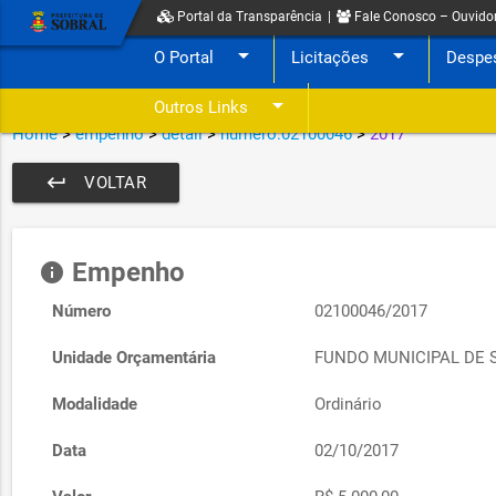
Portal da Transparência
|
Fale Conosco – Ouvido
arrow_drop_down
arrow_drop_down
O Portal
Licitações
Despe
arrow_drop_down
Outros Links
Home
>
empenho
>
detail
>
numero:02100046
>
2017
keyboard_return
VOLTAR
Empenho
info
Número
02100046/2017
Unidade Orçamentária
FUNDO MUNICIPAL DE 
Modalidade
Ordinário
Data
02/10/2017