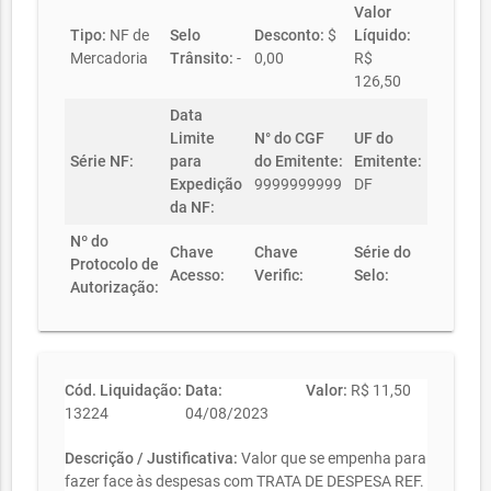
Valor
Tipo:
NF de
Selo
Desconto:
$
Líquido:
Mercadoria
Trânsito:
-
0,00
R$
126,50
Data
Limite
N° do CGF
UF do
Série NF:
para
do Emitente:
Emitente:
Expedição
9999999999
DF
da NF:
Nº do
Chave
Chave
Série do
Protocolo de
Acesso:
Verific:
Selo:
Autorização:
Cód. Liquidação:
Data:
Valor:
R$ 11,50
13224
04/08/2023
Descrição / Justificativa:
Valor que se empenha para
fazer face às despesas com TRATA DE DESPESA REF.