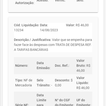
Acesso:
Verific:
Selo:
Autorização:
Cód. Liquidação:
Data:
Valor:
R$ 46,00
13234
14/08/2023
Descrição / Justificativa:
Valor que se empenha para
fazer face às despesas com TRATA DE DESPESA REF.
A TARIFAS BANCÁRIAS
Valor
Data
Número:
Doc. Ref.:
Bruto:
R$
Emissão:
46,00
Valor
Tipo:
NF de
Selo
Desconto:
$
Líquido:
Mercadoria
Trânsito:
-
0,00
R$ 46,00
Data
Limite
N° do CGF
UF do
Série NF:
para
do Emitente:
Emitente: