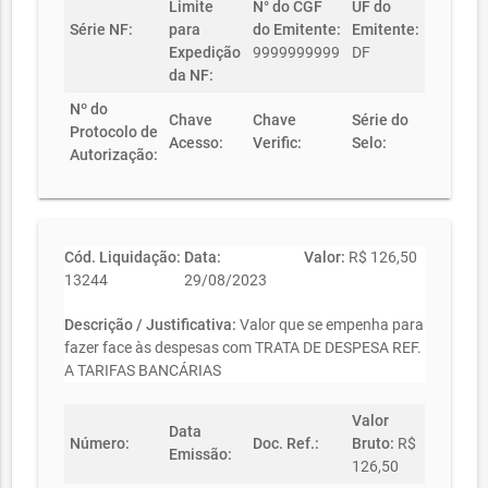
Limite
N° do CGF
UF do
Série NF:
para
do Emitente:
Emitente:
Expedição
9999999999
DF
da NF:
Nº do
Chave
Chave
Série do
Protocolo de
Acesso:
Verific:
Selo:
Autorização:
Cód. Liquidação:
Data:
Valor:
R$ 126,50
13244
29/08/2023
Descrição / Justificativa:
Valor que se empenha para
fazer face às despesas com TRATA DE DESPESA REF.
A TARIFAS BANCÁRIAS
Valor
Data
Número:
Doc. Ref.:
Bruto:
R$
Emissão:
126,50