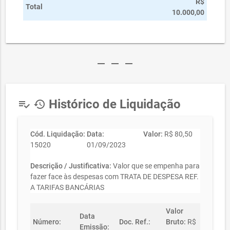
R$
Total
10.000,00
remove
remove
remove
Histórico de Liquidação
playlist_add_check
history
Cód. Liquidação:
Data:
Valor:
R$ 80,50
15020
01/09/2023
Descrição / Justificativa:
Valor que se empenha para
fazer face às despesas com TRATA DE DESPESA REF.
A TARIFAS BANCÁRIAS
Valor
Data
Número:
Doc. Ref.:
Bruto:
R$
Emissão: