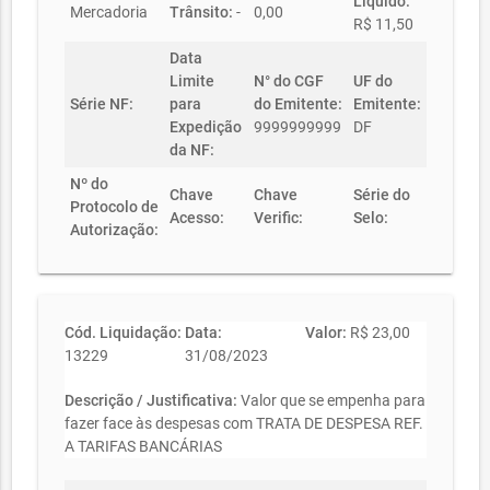
Líquido:
Mercadoria
Trânsito:
-
0,00
R$ 11,50
Data
Limite
N° do CGF
UF do
Série NF:
para
do Emitente:
Emitente:
Expedição
9999999999
DF
da NF:
Nº do
Chave
Chave
Série do
Protocolo de
Acesso:
Verific:
Selo:
Autorização:
Cód. Liquidação:
Data:
Valor:
R$ 23,00
13229
31/08/2023
Descrição / Justificativa:
Valor que se empenha para
fazer face às despesas com TRATA DE DESPESA REF.
A TARIFAS BANCÁRIAS