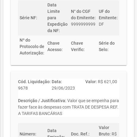
Data
Limite
N° do CGF
UF do
Série NF:
para
do Emitente:
Emitente:
Expedição
9999999999
DF
da NF:
Nº do
Chave
Chave
Série do
Protocolo de
Acesso:
Verific:
Selo:
Autorização:
Cód. Liquidação:
Data:
Valor:
R$ 621,00
9678
29/06/2023
Descrição / Justificativa:
Valor que se empenha para
fazer face às despesas com TRATA DE DESPESA REF.
A TARIFAS BANCÁRIAS
Valor
Data
Número:
Doc. Ref.:
Bruto:
R$