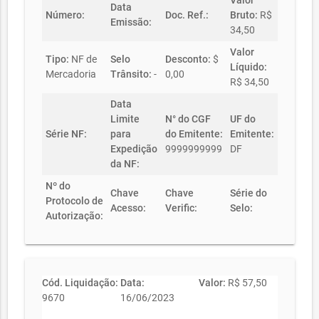
Valor
Data
Número:
Doc. Ref.:
Bruto:
R$
Emissão:
34,50
Valor
Tipo:
NF de
Selo
Desconto:
$
Líquido:
Mercadoria
Trânsito:
-
0,00
R$ 34,50
Data
Limite
N° do CGF
UF do
Série NF:
para
do Emitente:
Emitente:
Expedição
9999999999
DF
da NF:
Nº do
Chave
Chave
Série do
Protocolo de
Acesso:
Verific:
Selo:
Autorização:
Cód. Liquidação:
Data:
Valor:
R$ 57,50
9670
16/06/2023