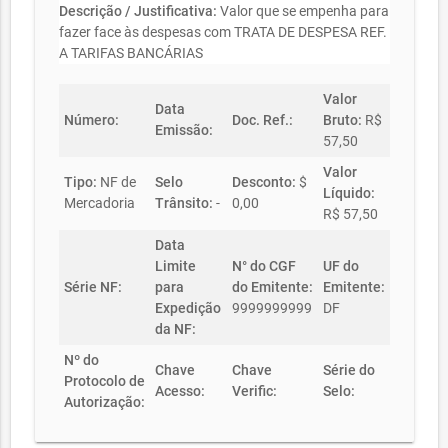
Descrição / Justificativa:
Valor que se empenha para
fazer face às despesas com TRATA DE DESPESA REF.
A TARIFAS BANCÁRIAS
Valor
Data
Número:
Doc. Ref.:
Bruto:
R$
Emissão:
57,50
Valor
Tipo:
NF de
Selo
Desconto:
$
Líquido:
Mercadoria
Trânsito:
-
0,00
R$ 57,50
Data
Limite
N° do CGF
UF do
Série NF:
para
do Emitente:
Emitente:
Expedição
9999999999
DF
da NF:
Nº do
Chave
Chave
Série do
Protocolo de
Acesso:
Verific:
Selo:
Autorização: