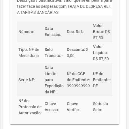
Descrição / Justificativa:
Valor que se empenha para
fazer face às despesas com TRATA DE DESPESA REF.
A TARIFAS BANCÁRIAS
Valor
Data
Número:
Doc. Ref.:
Bruto:
R$
Emissão:
57,50
Valor
Tipo:
NF de
Selo
Desconto:
$
Líquido:
Mercadoria
Trânsito:
-
0,00
R$ 57,50
Data
Limite
N° do CGF
UF do
Série NF:
para
do Emitente:
Emitente:
Expedição
9999999999
DF
da NF:
Nº do
Chave
Chave
Série do
Protocolo de
Acesso:
Verific:
Selo:
Autorização: