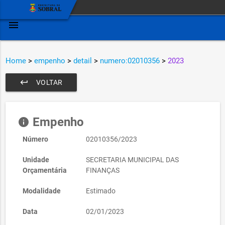
menu
Home
>
empenho
>
detail
>
numero:02010356
>
2023
keyboard_return
VOLTAR
Empenho
info
Número
02010356/2023
Unidade
SECRETARIA MUNICIPAL DAS
Orçamentária
FINANÇAS
Modalidade
Estimado
Data
02/01/2023