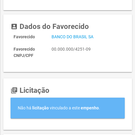
Dados do Favorecido
account_box
Favorecido
BANCO DO BRASIL SA
Favorecido
00.000.000/4251-09
CNPJ/CPF
Licitação
library_books
Não há
licitação
vinculado a este
empenho
.