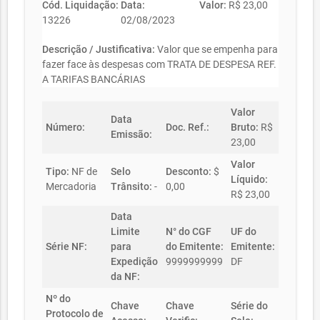
Cód. Liquidação:
Data:
Valor:
R$ 23,00
13226
02/08/2023
Descrição / Justificativa:
Valor que se empenha para
fazer face às despesas com TRATA DE DESPESA REF.
A TARIFAS BANCÁRIAS
Valor
Data
Número:
Doc. Ref.:
Bruto:
R$
Emissão:
23,00
Valor
Tipo:
NF de
Selo
Desconto:
$
Líquido:
Mercadoria
Trânsito:
-
0,00
R$ 23,00
Data
Limite
N° do CGF
UF do
Série NF:
para
do Emitente:
Emitente:
Expedição
9999999999
DF
da NF:
Nº do
Chave
Chave
Série do
Protocolo de