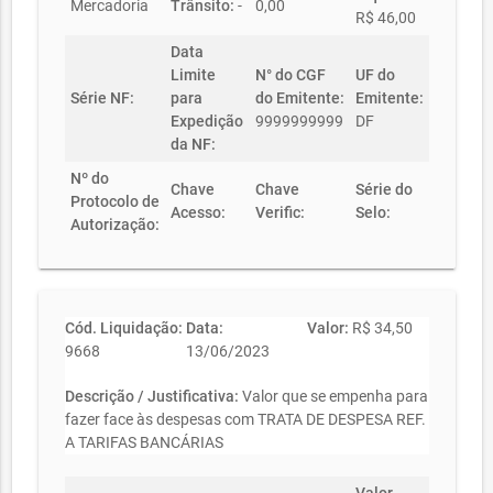
Mercadoria
Trânsito:
-
0,00
R$ 46,00
Data
Limite
N° do CGF
UF do
Série NF:
para
do Emitente:
Emitente:
Expedição
9999999999
DF
da NF:
Nº do
Chave
Chave
Série do
Protocolo de
Acesso:
Verific:
Selo:
Autorização:
Cód. Liquidação:
Data:
Valor:
R$ 34,50
9668
13/06/2023
Descrição / Justificativa:
Valor que se empenha para
fazer face às despesas com TRATA DE DESPESA REF.
A TARIFAS BANCÁRIAS