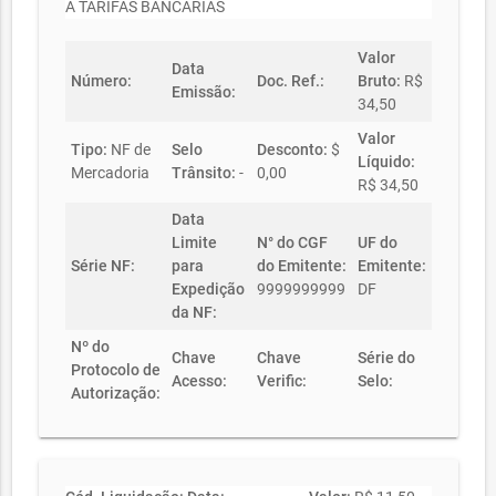
A TARIFAS BANCÁRIAS
Valor
Data
Número:
Doc. Ref.:
Bruto:
R$
Emissão:
34,50
Valor
Tipo:
NF de
Selo
Desconto:
$
Líquido:
Mercadoria
Trânsito:
-
0,00
R$ 34,50
Data
Limite
N° do CGF
UF do
Série NF:
para
do Emitente:
Emitente:
Expedição
9999999999
DF
da NF:
Nº do
Chave
Chave
Série do
Protocolo de
Acesso:
Verific:
Selo:
Autorização: