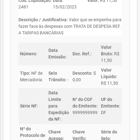
Cód. Liquidação:
Data:
Valor:
R$ 11,50
2481
15/02/2023
Descrição / Justificativa:
Valor que se empenha para
fazer face às despesas com TRATA DE DESPESA REF.
A TARIFAS BANCÁRIAS
Valor
Data
Número:
Doc. Ref.:
Bruto:
R$
Emissão:
11,50
Valor
Tipo:
NF de
Selo
Desconto:
$
Líquido:
Mercadoria
Trânsito:
-
0,00
R$ 11,50
Data
Limite
N° do CGF
UF do
Série NF:
para
do Emitente:
Emitente:
Expedição
9999999999
DF
da NF:
Nº do
Chave
Chave
Série do
Protocolo de
Acesso:
Verific:
Selo: