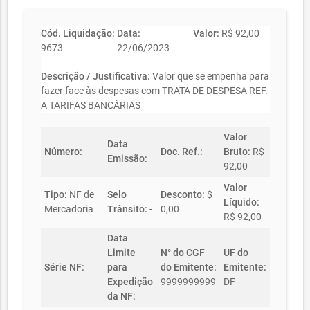
Cód. Liquidação:
Data:
Valor:
R$ 92,00
9673
22/06/2023
Descrição / Justificativa:
Valor que se empenha para
fazer face às despesas com TRATA DE DESPESA REF.
A TARIFAS BANCÁRIAS
Valor
Data
Número:
Doc. Ref.:
Bruto:
R$
Emissão:
92,00
Valor
Tipo:
NF de
Selo
Desconto:
$
Líquido:
Mercadoria
Trânsito:
-
0,00
R$ 92,00
Data
Limite
N° do CGF
UF do
Série NF:
para
do Emitente:
Emitente:
Expedição
9999999999
DF
da NF: