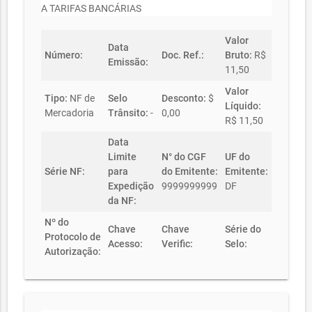
A TARIFAS BANCÁRIAS
Valor
Data
Número:
Doc. Ref.:
Bruto:
R$
Emissão:
11,50
Valor
Tipo:
NF de
Selo
Desconto:
$
Líquido:
Mercadoria
Trânsito:
-
0,00
R$ 11,50
Data
Limite
N° do CGF
UF do
Série NF:
para
do Emitente:
Emitente:
Expedição
9999999999
DF
da NF:
Nº do
Chave
Chave
Série do
Protocolo de
Acesso:
Verific:
Selo:
Autorização: