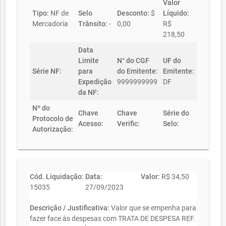
Valor
Tipo:
NF de
Selo
Desconto:
$
Líquido:
Mercadoria
Trânsito:
-
0,00
R$
218,50
Data
Limite
N° do CGF
UF do
Série NF:
para
do Emitente:
Emitente:
Expedição
9999999999
DF
da NF:
Nº do
Chave
Chave
Série do
Protocolo de
Acesso:
Verific:
Selo:
Autorização:
Cód. Liquidação:
Data:
Valor:
R$ 34,50
15035
27/09/2023
Descrição / Justificativa:
Valor que se empenha para
fazer face às despesas com TRATA DE DESPESA REF.