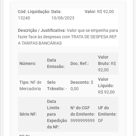
Cód. Liquidação:
Data:
Valor:
R$ 92,00
13240
10/08/2023
Descrição / Justificativa:
Valor que se empenha para
fazer face às despesas com TRATA DE DESPESA REF.
A TARIFAS BANCÁRIAS
Valor
Data
Número:
Doc. Ref.:
Bruto:
R$
Emissão:
92,00
Valor
Tipo:
NF de
Selo
Desconto:
$
Líquido:
Mercadoria
Trânsito:
-
0,00
R$ 92,00
Data
Limite
N° do CGF
UF do
Série NF:
para
do Emitente:
Emitente:
Expedição
9999999999
DF
da NF: