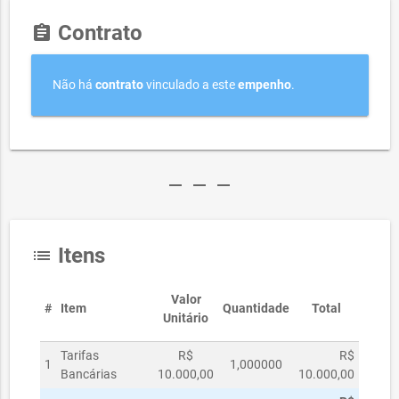
Contrato
assignment
Não há
contrato
vinculado a este
empenho
.
remove
remove
remove
Itens
list
Valor
#
Item
Quantidade
Total
Unitário
Tarifas
R$
R$
1
1,000000
Bancárias
10.000,00
10.000,00