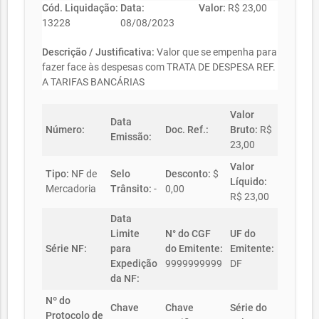
Cód. Liquidação:
Data:
Valor:
R$ 23,00
13228
08/08/2023
Descrição / Justificativa:
Valor que se empenha para
fazer face às despesas com TRATA DE DESPESA REF.
A TARIFAS BANCÁRIAS
Valor
Data
Número:
Doc. Ref.:
Bruto:
R$
Emissão:
23,00
Valor
Tipo:
NF de
Selo
Desconto:
$
Líquido:
Mercadoria
Trânsito:
-
0,00
R$ 23,00
Data
Limite
N° do CGF
UF do
Série NF:
para
do Emitente:
Emitente:
Expedição
9999999999
DF
da NF:
Nº do
Chave
Chave
Série do
Protocolo de