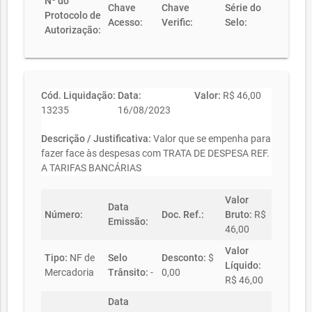
Nº do
Chave
Chave
Série do
Protocolo de
Acesso:
Verific:
Selo:
Autorização:
Cód. Liquidação:
Data:
Valor:
R$ 46,00
13235
16/08/2023
Descrição / Justificativa:
Valor que se empenha para
fazer face às despesas com TRATA DE DESPESA REF.
A TARIFAS BANCÁRIAS
Valor
Data
Número:
Doc. Ref.:
Bruto:
R$
Emissão:
46,00
Valor
Tipo:
NF de
Selo
Desconto:
$
Líquido:
Mercadoria
Trânsito:
-
0,00
R$ 46,00
Data