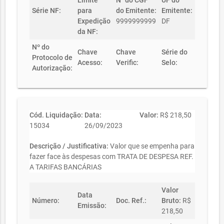
Limite
N° do CGF
UF do
Série NF:
para
do Emitente:
Emitente:
Expedição
9999999999
DF
da NF:
Nº do
Chave
Chave
Série do
Protocolo de
Acesso:
Verific:
Selo:
Autorização:
Cód. Liquidação:
Data:
Valor:
R$ 218,50
15034
26/09/2023
Descrição / Justificativa:
Valor que se empenha para
fazer face às despesas com TRATA DE DESPESA REF.
A TARIFAS BANCÁRIAS
Valor
Data
Número:
Doc. Ref.:
Bruto:
R$
Emissão:
218,50