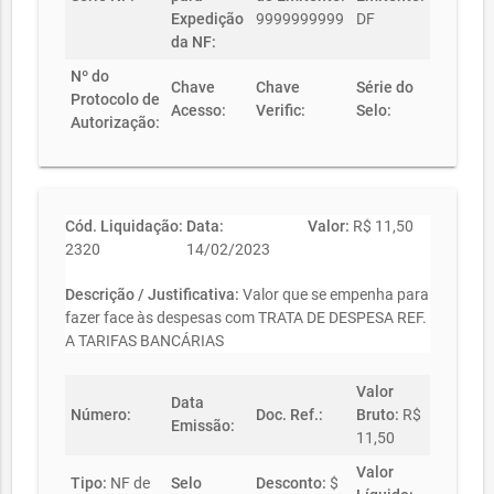
Expedição
9999999999
DF
da NF:
Nº do
Chave
Chave
Série do
Protocolo de
Acesso:
Verific:
Selo:
Autorização:
Cód. Liquidação:
Data:
Valor:
R$ 11,50
2320
14/02/2023
Descrição / Justificativa:
Valor que se empenha para
fazer face às despesas com TRATA DE DESPESA REF.
A TARIFAS BANCÁRIAS
Valor
Data
Número:
Doc. Ref.:
Bruto:
R$
Emissão:
11,50
Valor
Tipo:
NF de
Selo
Desconto:
$