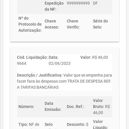
Expedição
9999999999
DF
da NF:
Nº do
Chave
Chave
Série do
Protocolo de
Acesso:
Verific:
Selo:
Autorização:
Cód. Liquidação:
Data:
Valor:
R$ 46,00
9664
02/06/2023
Descrição / Justificativa:
Valor que se empenha para
fazer face às despesas com TRATA DE DESPESA REF.
A TARIFAS BANCÁRIAS
Valor
Data
Número:
Doc. Ref.:
Bruto:
R$
Emissão:
46,00
Valor
Tipo:
NF de
Selo
Desconto:
$
Líquido: