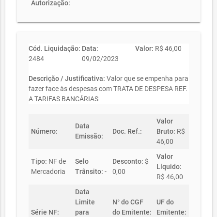
Autorização:
Cód. Liquidação:
Data:
Valor:
R$ 46,00
2484
09/02/2023
Descrição / Justificativa:
Valor que se empenha para
fazer face às despesas com TRATA DE DESPESA REF.
A TARIFAS BANCÁRIAS
Valor
Data
Número:
Doc. Ref.:
Bruto:
R$
Emissão:
46,00
Valor
Tipo:
NF de
Selo
Desconto:
$
Líquido:
Mercadoria
Trânsito:
-
0,00
R$ 46,00
Data
Limite
N° do CGF
UF do
Série NF:
para
do Emitente:
Emitente: