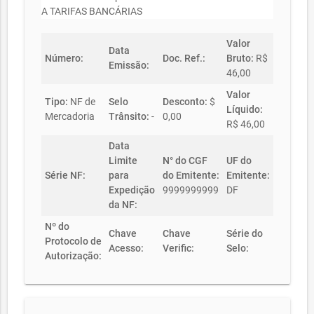
A TARIFAS BANCÁRIAS
Valor
Data
Número:
Doc. Ref.:
Bruto:
R$
Emissão:
46,00
Valor
Tipo:
NF de
Selo
Desconto:
$
Líquido:
Mercadoria
Trânsito:
-
0,00
R$ 46,00
Data
Limite
N° do CGF
UF do
Série NF:
para
do Emitente:
Emitente:
Expedição
9999999999
DF
da NF:
Nº do
Chave
Chave
Série do
Protocolo de
Acesso:
Verific:
Selo:
Autorização: