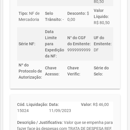
80,50
Valor
Tipo:
NF de
Selo
Desconto:
$
Líquido:
Mercadoria
Trânsito:
-
0,00
R$ 80,50
Data
Limite
N° do CGF
UF do
Série NF:
para
do Emitente:
Emitente:
Expedição
9999999999
DF
da NF:
Nº do
Chave
Chave
Série do
Protocolo de
Acesso:
Verific:
Selo:
Autorização:
Cód. Liquidação:
Data:
Valor:
R$ 46,00
15024
11/09/2023
Descrição / Justificativa:
Valor que se empenha para
fazer face às despesas com TRATA DE DESPESA REF.