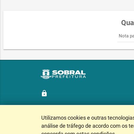
Qua
Nota pa
lock
Utilizamos cookies e outras tecnologia
Siga nossas redes sociais
análise de tráfego de acordo com os t
concorda com estas condições.