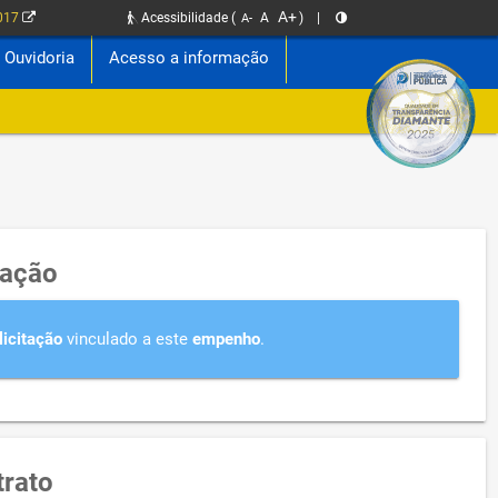
A+
2017
Acessibilidade
(
A
)
|
A-
Ouvidoria
Acesso a informação
tação
licitação
vinculado a este
empenho
.
rato