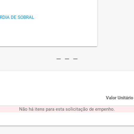
RDIA DE SOBRAL
remove
remove
remove
Valor Unitário
Não há itens para esta solicitação de empenho.