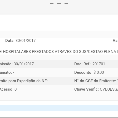
remove
remove
remove
Data:
30/01/2017
Va
E HOSPITALARES PRESTADOS ATRAVES DO SUS/GESTAO PLENA D
missão:
30/01/2017
Doc. Ref.:
201701
ânsito:
-
Desconto:
$ 0,00
imite para Expedição da NF:
N° do CGF do Emitente:
Acesso:
0
Chave Verific:
CVDJESG