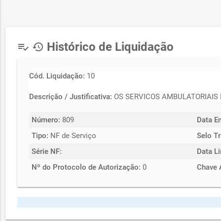
Histórico de Liquidação
playlist_add_check
history
Cód. Liquidação:
10
Descrição / Justificativa:
OS SERVICOS AMBULATORIAIS 
Número:
809
Data E
Tipo:
NF de Serviço
Selo Tr
Série NF:
Data L
Nº do Protocolo de Autorização:
0
Chave 