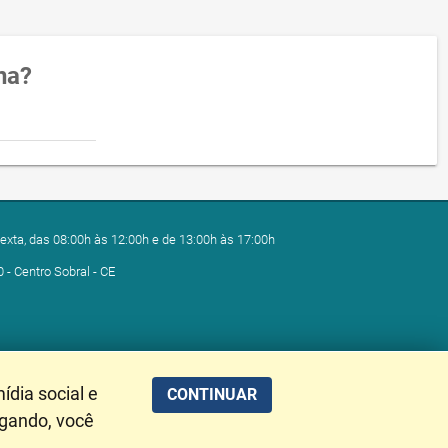
na?
exta, das 08:00h às 12:00h e de 13:00h às 17:00h
0 - Centro Sobral - CE
ídia social e
CONTINUAR
egando, você
alização de Dados: 07/08/2026 00:43:38