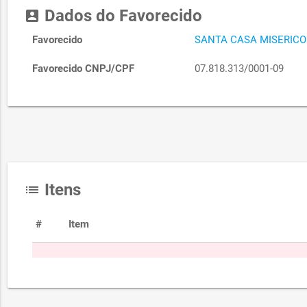
Dados do Favorecido
account_box
Favorecido
SANTA CASA MISERICO
Favorecido CNPJ/CPF
07.818.313/0001-09
Itens
list
#
Item