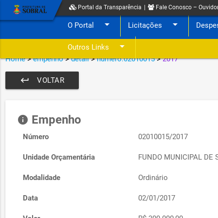
Portal da Transparência
|
Fale Conosco – Ouvido
arrow_drop_down
arrow_drop_down
O Portal
Licitações
Despe
arrow_drop_down
Outros Links
Home
>
empenho
>
detail
>
numero:02010015
>
2017
keyboard_return
VOLTAR
Empenho
info
Número
02010015/2017
Unidade Orçamentária
FUNDO MUNICIPAL DE 
Modalidade
Ordinário
Data
02/01/2017