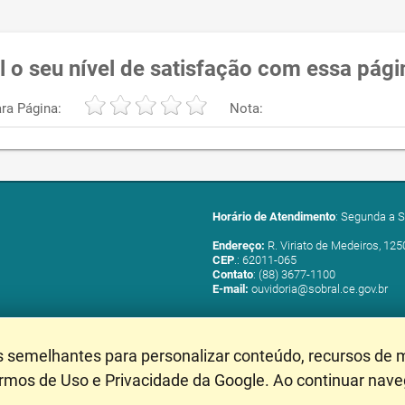
l o seu nível de satisfação com essa pági
ra Página:
Nota:
Horário de Atendimento
: Segunda a S
Endereço:
R. Viriato de Medeiros, 125
CEP
.: 62011-065
Contato
: (88) 3677-1100
E-mail:
ouvidoria@sobral.ce.gov.br
s semelhantes para personalizar conteúdo, recursos de m
ermos de Uso e Privacidade da Google. Ao continuar nav
Mapa do Site
- Última Atu