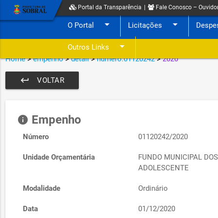
Portal da Transparência
|
Fale Conosco – Ouvido
arrow_drop_down
arrow_drop_down
O Portal
Licitações
Despe
arrow_drop_down
Outros Links
Home
>
empenho
>
detail
>
numero:01120242
>
2020
keyboard_return
VOLTAR
Empenho
info
Número
01120242/2020
Unidade Orçamentária
FUNDO MUNICIPAL DOS
ADOLESCENTE
Modalidade
Ordinário
Data
01/12/2020