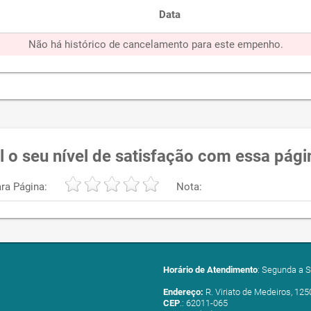
Data
Não há histórico de cancelamento para este empenho.
l o seu nível de satisfação com essa pági
ra Página:
Nota:
Horário de Atendimento
: Segunda a S
Endereço:
R. Viriato de Medeiros, 125
CEP
.: 62011-065