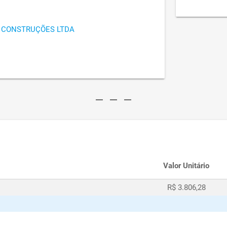
E CONSTRUÇÕES LTDA
remove
remove
remove
Valor Unitário
R$ 3.806,28