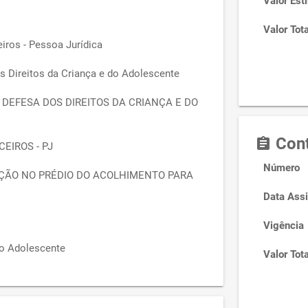
Valor Est
Valor Tota
iros - Pessoa Jurídica
 Direitos da Criança e do Adolescente
 DEFESA DOS DIREITOS DA CRIANÇA E DO
Cont
assignment
EIROS - PJ
Número
ÇÃO NO PRÉDIO DO ACOLHIMENTO PARA
Data Assi
Vigência
ao Adolescente
Valor Tota