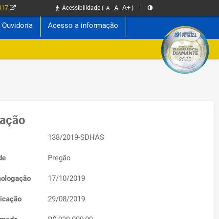
A+
2017
Acessibilidade
(
A
)
|
A-
Ouvidoria
Acesso a informação
tação
138/2019-SDHAS
de
Pregão
ologação
17/10/2019
icação
29/08/2019