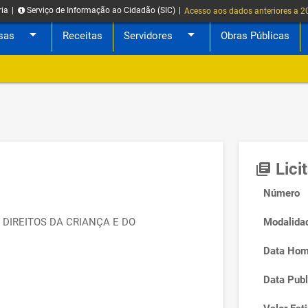
ria
|
Serviço de Informação ao Cidadão (SIC)
|
Acesso aos dados anteriores a 
arrow_drop_down
arrow_drop_down
sas
Receitas
Servidores
Obras Públicas
Lici
library_books
Número
 DIREITOS DA CRIANÇA E DO
Modalida
Data Hom
Data Publ