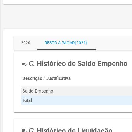
2020
RESTO A PAGAR(2021)
Histórico de Saldo Empenho
playlist_add_check
history
Descrição / Justificativa
Saldo Empenho
Total
Histórico de Liquidação
playlist_add_check
history