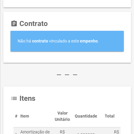
Contrato
assignment
Não há
contrato
vinculado a este
empenho
.
remove
remove
remove
Itens
list
Valor
#
Item
Quantidade
Total
Unitário
Amortização de
R$
R$