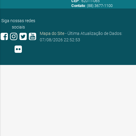
CEP
.: 62011-065
Contato
: (88) 3677-1100
E-mail:
ouvidoria@sobral.ce.gov.br
Siga nossas redes
sociais
Mapa do Site
- Última Atualização de Dados:
07/08/2026 22:52:53