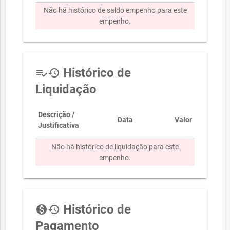
Não há histórico de saldo empenho para este
empenho.
Histórico de
playlist_add_check
history
Liquidação
Descrição /
Data
Valor
Justificativa
Não há histórico de liquidação para este
empenho.
Histórico de
monetization_on
history
Pagamento