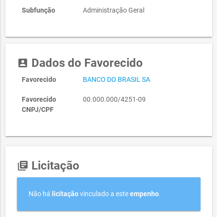
Subfunção
Administração Geral
Dados do Favorecido
account_box
Favorecido
BANCO DO BRASIL SA
Favorecido
00.000.000/4251-09
CNPJ/CPF
Licitação
library_books
Não há
licitação
vinculado a este
empenho
.