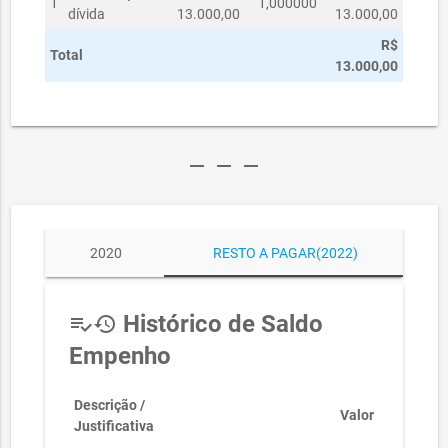
1
1,000000
dívida
13.000,00
13.000,00
R$
Total
13.000,00
remove
remove
remove
2020
RESTO A PAGAR(2022)
Histórico de Saldo
playlist_add_check
history
Empenho
Descrição /
Valor
Justificativa