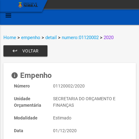
menu
Home
>
empenho
>
detail
>
numero:01120002
>
2020
keyboard_return
VOLTAR
Empenho
info
Número
01120002/2020
Unidade
SECRETARIA DO ORÇAMENTO E
Orçamentária
FINANÇAS
Modalidade
Estimado
Data
01/12/2020