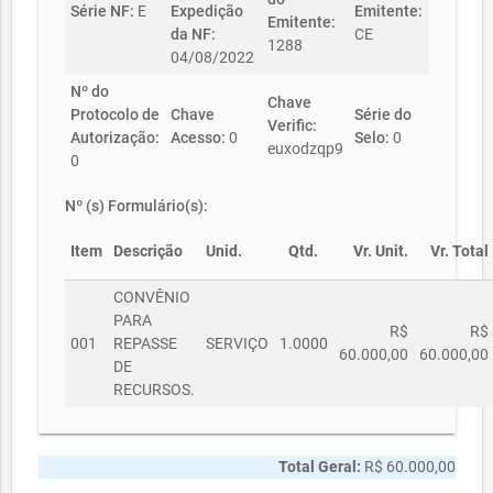
Série NF:
E
Expedição
Emitente:
Emitente:
da NF:
CE
1288
04/08/2022
Nº do
Chave
Protocolo de
Chave
Série do
Verific:
Autorização:
Acesso:
0
Selo:
0
euxodzqp9
0
Nº (s) Formulário(s):
Item
Descrição
Unid.
Qtd.
Vr. Unit.
Vr. Total
CONVÊNIO
PARA
R$
R$
001
REPASSE
SERVIÇO
1.0000
60.000,00
60.000,00
DE
RECURSOS.
Total Geral:
R$ 60.000,00