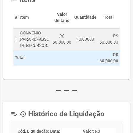
Valor
#
Item
Quantidade
Total
Unitário
CONVÊNIO
R$
R$
1
PARA REPASSE
1,000000
60.000,00
60.000,00
DE RECURSOS.
R$
Total
60.000,00
remove
remove
remove
Histórico de Liquidação
playlist_add_check
history
Cód. Liquidação:
Data:
Valor:
R$