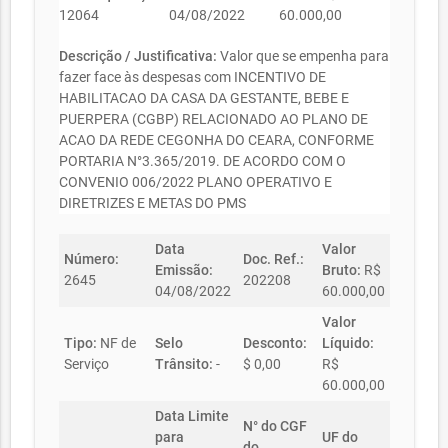
12064
04/08/2022
60.000,00
Descrição / Justificativa:
Valor que se empenha para
fazer face às despesas com INCENTIVO DE
HABILITACAO DA CASA DA GESTANTE, BEBE E
PUERPERA (CGBP) RELACIONADO AO PLANO DE
ACAO DA REDE CEGONHA DO CEARA, CONFORME
PORTARIA N°3.365/2019. DE ACORDO COM O
CONVENIO 006/2022 PLANO OPERATIVO E
DIRETRIZES E METAS DO PMS
Data
Valor
Número:
Doc. Ref.:
Emissão:
Bruto:
R$
2645
202208
04/08/2022
60.000,00
Valor
Tipo:
NF de
Selo
Desconto:
Líquido:
Serviço
Trânsito:
-
$ 0,00
R$
60.000,00
Data Limite
N° do CGF
para
UF do
do