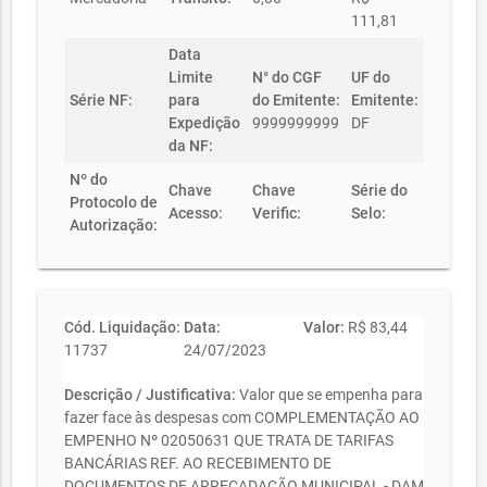
111,81
Data
Limite
N° do CGF
UF do
Série NF:
para
do Emitente:
Emitente:
Expedição
9999999999
DF
da NF:
Nº do
Chave
Chave
Série do
Protocolo de
Acesso:
Verific:
Selo:
Autorização:
Cód. Liquidação:
Data:
Valor:
R$ 83,44
11737
24/07/2023
Descrição / Justificativa:
Valor que se empenha para
fazer face às despesas com COMPLEMENTAÇÃO AO
EMPENHO Nº 02050631 QUE TRATA DE TARIFAS
BANCÁRIAS REF. AO RECEBIMENTO DE
DOCUMENTOS DE ARRECADAÇÃO MUNICIPAL - DAM