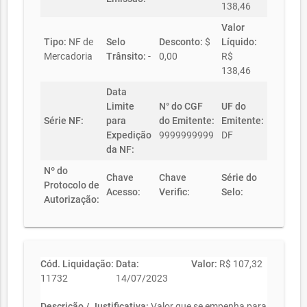
138,46
Valor
Tipo:
NF de
Selo
Desconto:
$
Líquido:
Mercadoria
Trânsito:
-
0,00
R$
138,46
Data
Limite
N° do CGF
UF do
Série NF:
para
do Emitente:
Emitente:
Expedição
9999999999
DF
da NF:
Nº do
Chave
Chave
Série do
Protocolo de
Acesso:
Verific:
Selo:
Autorização:
Cód. Liquidação:
Data:
Valor:
R$ 107,32
11732
14/07/2023
Descrição / Justificativa:
Valor que se empenha para