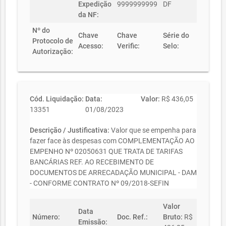
Expedição
9999999999
DF
da NF:
Nº do
Chave
Chave
Série do
Protocolo de
Acesso:
Verific:
Selo:
Autorização:
Cód. Liquidação:
Data:
Valor:
R$ 436,05
13351
01/08/2023
Descrição / Justificativa:
Valor que se empenha para
fazer face às despesas com COMPLEMENTAÇÃO AO
EMPENHO Nº 02050631 QUE TRATA DE TARIFAS
BANCÁRIAS REF. AO RECEBIMENTO DE
DOCUMENTOS DE ARRECADAÇÃO MUNICIPAL - DAM
- CONFORME CONTRATO Nº 09/2018-SEFIN
Valor
Data
Número:
Doc. Ref.:
Bruto:
R$
Emissão: