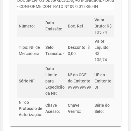
DOCUMENTOS DE ARRECADAÇÃO MUNICIPAL - DAM
- CONFORME CONTRATO Nº 09/2018-SEFIN
Valor
Data
Número:
Doc. Ref.:
Bruto:
R$
Emissão:
105,74
Valor
Tipo:
NF de
Selo
Desconto:
$
Líquido:
Mercadoria
Trânsito:
-
0,00
R$
105,74
Data
Limite
N° do CGF
UF do
Série NF:
para
do Emitente:
Emitente:
Expedição
9999999999
DF
da NF:
Nº do
Chave
Chave
Série do
Protocolo de
Acesso:
Verific:
Selo:
Autorização: