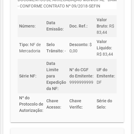
- CONFORME CONTRATO Nº 09/2018-SEFIN
Valor
Data
Número:
Doc. Ref.:
Bruto:
R$
Emissão:
83,44
Valor
Tipo:
NF de
Selo
Desconto:
$
Líquido:
Mercadoria
Trânsito:
-
0,00
R$ 83,44
Data
Limite
N° do CGF
UF do
Série NF:
para
do Emitente:
Emitente:
Expedição
9999999999
DF
da NF:
Nº do
Chave
Chave
Série do
Protocolo de
Acesso:
Verific:
Selo:
Autorização: