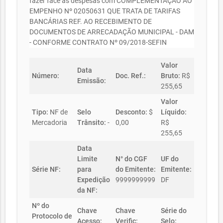
fazer face às despesas com COMPLEMENTAÇÃO AO
EMPENHO Nº 02050631 QUE TRATA DE TARIFAS
BANCÁRIAS REF. AO RECEBIMENTO DE
DOCUMENTOS DE ARRECADAÇÃO MUNICIPAL - DAM
- CONFORME CONTRATO Nº 09/2018-SEFIN
Valor
Data
Número:
Doc. Ref.:
Bruto:
R$
Emissão:
255,65
Valor
Tipo:
NF de
Selo
Desconto:
$
Líquido:
Mercadoria
Trânsito:
-
0,00
R$
255,65
Data
Limite
N° do CGF
UF do
Série NF:
para
do Emitente:
Emitente:
Expedição
9999999999
DF
da NF:
Nº do
Chave
Chave
Série do
Protocolo de
Acesso:
Verific:
Selo: