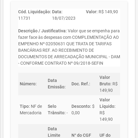
Cód. Liquidação:
Data:
Valor:
R$ 149,90
11731
18/07/2023
Descrição / Justificativa:
Valor que se empenha para
fazer face às despesas com COMPLEMENTAÇÃO AO
EMPENHO Nº 02050631 QUE TRATA DE TARIFAS
BANCÁRIAS REF. AO RECEBIMENTO DE
DOCUMENTOS DE ARRECADAÇÃO MUNICIPAL - DAM
- CONFORME CONTRATO Nº 09/2018-SEFIN
Valor
Data
Número:
Doc. Ref.:
Bruto:
R$
Emissão:
149,90
Valor
Tipo:
NF de
Selo
Desconto:
$
Líquido:
Mercadoria
Trânsito:
-
0,00
R$
149,90
Data
Limite
N° do CGF
UF do