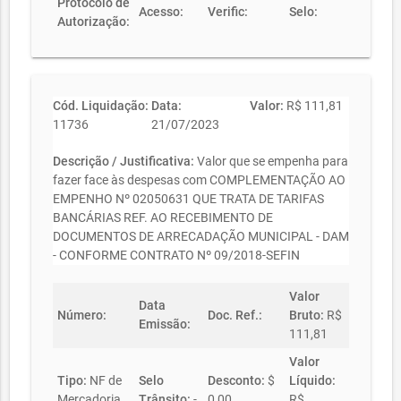
Protocolo de
Acesso:
Verific:
Selo:
Autorização:
Cód. Liquidação:
Data:
Valor:
R$ 111,81
11736
21/07/2023
Descrição / Justificativa:
Valor que se empenha para
fazer face às despesas com COMPLEMENTAÇÃO AO
EMPENHO Nº 02050631 QUE TRATA DE TARIFAS
BANCÁRIAS REF. AO RECEBIMENTO DE
DOCUMENTOS DE ARRECADAÇÃO MUNICIPAL - DAM
- CONFORME CONTRATO Nº 09/2018-SEFIN
Valor
Data
Número:
Doc. Ref.:
Bruto:
R$
Emissão:
111,81
Valor
Tipo:
NF de
Selo
Desconto:
$
Líquido:
Mercadoria
Trânsito:
-
0,00
R$