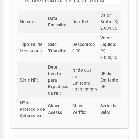
- CONFORME CONTRATO Nº 09/2018-SEFIN
Valor
Data
Número:
Doc. Ref.:
Bruto:
R$
Emissão:
2.033,95
Valor
Tipo:
NF de
Selo
Desconto:
$
Líquido:
Mercadoria
Trânsito:
-
0,00
R$
2.033,95
Data
N° do CGF
Limite
UF do
do
Série NF:
para
Emitente:
Emitente:
Expedição
DF
9999999999
da NF:
Nº do
Chave
Chave
Série do
Protocolo de
Acesso:
Verific:
Selo:
Autorização: