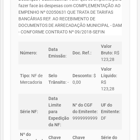
fazer face às despesas com COMPLEMENTAÇÃO AO
EMPENHO Nº 02050631 QUE TRATA DE TARIFAS
BANCÁRIAS REF. AO RECEBIMENTO DE
DOCUMENTOS DE ARRECADAÇÃO MUNICIPAL - DAM
- CONFORME CONTRATO Nº 09/2018-SEFIN
Valor
Data
Número:
Doc. Ref.:
Bruto:
R$
Emissão:
123,28
Valor
Tipo:
NF de
Selo
Desconto:
$
Líquido:
Mercadoria
Trânsito:
-
0,00
R$
123,28
Data
Limite
N° do CGF
UF do
Série NF:
para
do Emitente:
Emitente:
Expedição
9999999999
DF
da NF:
Nº do
Chave
Chave
Série do