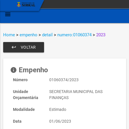
menu
Home
>
empenho
>
detail
>
numero:01060374
>
2023
keyboard_return
VOLTAR
Empenho
info
Número
01060374/2023
Unidade
SECRETARIA MUNICIPAL DAS
Orçamentária
FINANÇAS
Modalidade
Estimado
Data
01/06/2023