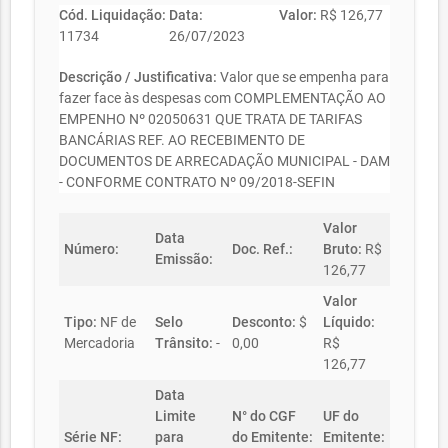
Cód. Liquidação:
Data:
Valor:
R$ 126,77
11734
26/07/2023
Descrição / Justificativa:
Valor que se empenha para
fazer face às despesas com COMPLEMENTAÇÃO AO
EMPENHO Nº 02050631 QUE TRATA DE TARIFAS
BANCÁRIAS REF. AO RECEBIMENTO DE
DOCUMENTOS DE ARRECADAÇÃO MUNICIPAL - DAM
- CONFORME CONTRATO Nº 09/2018-SEFIN
Valor
Data
Número:
Doc. Ref.:
Bruto:
R$
Emissão:
126,77
Valor
Tipo:
NF de
Selo
Desconto:
$
Líquido:
Mercadoria
Trânsito:
-
0,00
R$
126,77
Data
Limite
N° do CGF
UF do
Série NF:
para
do Emitente:
Emitente: