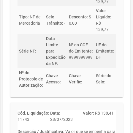
139,77
Valor
Tipo:
NF de
Selo
Desconto:
$
Líquido:
Mercadoria
Trânsito:
-
0,00
R$
139,77
Data
Limite
N° do CGF
UF do
Série NF:
para
do Emitente:
Emitente:
Expedição
9999999999
DF
da NF:
Nº do
Chave
Chave
Série do
Protocolo de
Acesso:
Verific:
Selo:
Autorização:
Cód. Liquidação:
Data:
Valor:
R$ 138,41
11743
28/07/2023
Descrição / Justificativa:
Valor que se empenha para