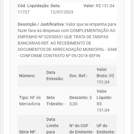
Cód. Liquidação:
Data:
Valor:
R$ 151,04
11727
12/07/2023
Descrição / Justificativa:
Valor que se empenha para
fazer face às despesas com COMPLEMENTAÇÃO AO
EMPENHO Nº 02050631 QUE TRATA DE TARIFAS
BANCÁRIAS REF. AO RECEBIMENTO DE
DOCUMENTOS DE ARRECADAÇÃO MUNICIPAL - DAM
- CONFORME CONTRATO Nº 09/2018-SEFIN
Valor
Data
Número:
Doc. Ref.:
Bruto:
R$
Emissão:
151,04
Valor
Tipo:
NF de
Selo
Desconto:
$
Líquido:
Mercadoria
Trânsito:
-
0,00
R$
151,04
Data
Limite
N° do CGF
UF do
Série NF:
para
do Emitente:
Emitente: