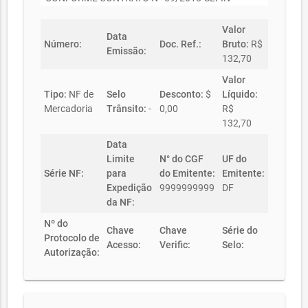
Valor
Data
Número:
Doc. Ref.:
Bruto:
R$
Emissão:
132,70
Valor
Tipo:
NF de
Selo
Desconto:
$
Líquido:
Mercadoria
Trânsito:
-
0,00
R$
132,70
Data
Limite
N° do CGF
UF do
Série NF:
para
do Emitente:
Emitente:
Expedição
9999999999
DF
da NF:
Nº do
Chave
Chave
Série do
Protocolo de
Acesso:
Verific:
Selo:
Autorização: