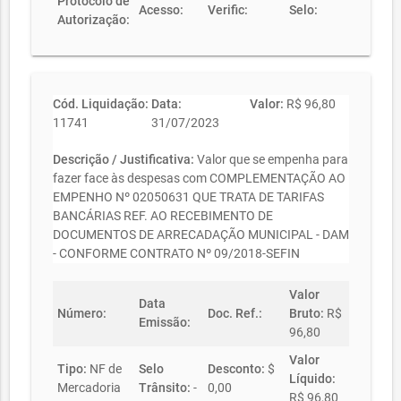
Protocolo de
Acesso:
Verific:
Selo:
Autorização:
Cód. Liquidação:
Data:
Valor:
R$ 96,80
11741
31/07/2023
Descrição / Justificativa:
Valor que se empenha para
fazer face às despesas com COMPLEMENTAÇÃO AO
EMPENHO Nº 02050631 QUE TRATA DE TARIFAS
BANCÁRIAS REF. AO RECEBIMENTO DE
DOCUMENTOS DE ARRECADAÇÃO MUNICIPAL - DAM
- CONFORME CONTRATO Nº 09/2018-SEFIN
Valor
Data
Número:
Doc. Ref.:
Bruto:
R$
Emissão:
96,80
Valor
Tipo:
NF de
Selo
Desconto:
$
Líquido:
Mercadoria
Trânsito:
-
0,00
R$ 96,80