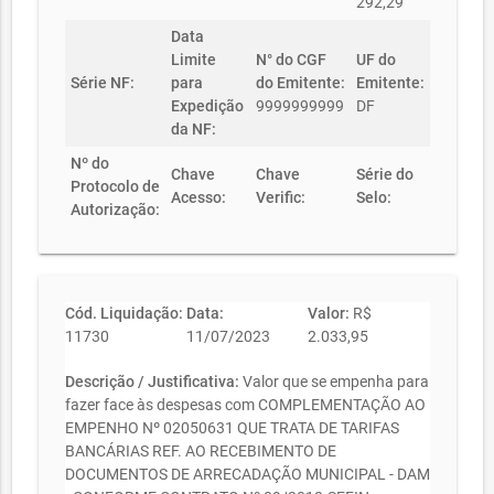
292,29
Data
Limite
N° do CGF
UF do
Série NF:
para
do Emitente:
Emitente:
Expedição
9999999999
DF
da NF:
Nº do
Chave
Chave
Série do
Protocolo de
Acesso:
Verific:
Selo:
Autorização:
Cód. Liquidação:
Data:
Valor:
R$
11730
11/07/2023
2.033,95
Descrição / Justificativa:
Valor que se empenha para
fazer face às despesas com COMPLEMENTAÇÃO AO
EMPENHO Nº 02050631 QUE TRATA DE TARIFAS
BANCÁRIAS REF. AO RECEBIMENTO DE
DOCUMENTOS DE ARRECADAÇÃO MUNICIPAL - DAM