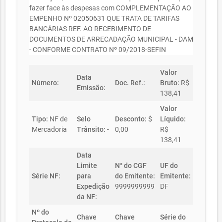
fazer face às despesas com COMPLEMENTAÇÃO AO
EMPENHO Nº 02050631 QUE TRATA DE TARIFAS
BANCÁRIAS REF. AO RECEBIMENTO DE
DOCUMENTOS DE ARRECADAÇÃO MUNICIPAL - DAM
- CONFORME CONTRATO Nº 09/2018-SEFIN
Valor
Data
Número:
Doc. Ref.:
Bruto:
R$
Emissão:
138,41
Valor
Tipo:
NF de
Selo
Desconto:
$
Líquido:
Mercadoria
Trânsito:
-
0,00
R$
138,41
Data
Limite
N° do CGF
UF do
Série NF:
para
do Emitente:
Emitente:
Expedição
9999999999
DF
da NF:
Nº do
Chave
Chave
Série do