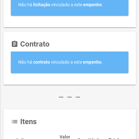
Não há
licitação
vinculado a este
empenho
.
Contrato
assignment
Não há
contrato
vinculado a este
empenho
.
remove
remove
remove
Itens
list
Valor