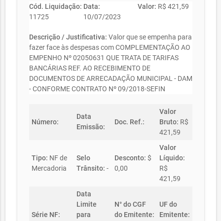
Cód. Liquidação:
Data:
Valor:
R$ 421,59
11725
10/07/2023
Descrição / Justificativa:
Valor que se empenha para
fazer face às despesas com COMPLEMENTAÇÃO AO
EMPENHO Nº 02050631 QUE TRATA DE TARIFAS
BANCÁRIAS REF. AO RECEBIMENTO DE
DOCUMENTOS DE ARRECADAÇÃO MUNICIPAL - DAM
- CONFORME CONTRATO Nº 09/2018-SEFIN
Valor
Data
Número:
Doc. Ref.:
Bruto:
R$
Emissão:
421,59
Valor
Tipo:
NF de
Selo
Desconto:
$
Líquido:
Mercadoria
Trânsito:
-
0,00
R$
421,59
Data
Limite
N° do CGF
UF do
Série NF:
para
do Emitente:
Emitente: