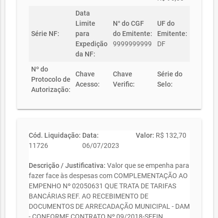
Data
Limite
N° do CGF
UF do
Série NF:
para
do Emitente:
Emitente:
Expedição
9999999999
DF
da NF:
Nº do
Chave
Chave
Série do
Protocolo de
Acesso:
Verific:
Selo:
Autorização:
Cód. Liquidação:
Data:
Valor:
R$ 132,70
11726
06/07/2023
Descrição / Justificativa:
Valor que se empenha para
fazer face às despesas com COMPLEMENTAÇÃO AO
EMPENHO Nº 02050631 QUE TRATA DE TARIFAS
BANCÁRIAS REF. AO RECEBIMENTO DE
DOCUMENTOS DE ARRECADAÇÃO MUNICIPAL - DAM
- CONFORME CONTRATO Nº 09/2018-SEFIN