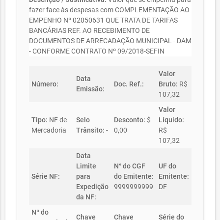
fazer face às despesas com COMPLEMENTAÇÃO AO
EMPENHO Nº 02050631 QUE TRATA DE TARIFAS
BANCÁRIAS REF. AO RECEBIMENTO DE
DOCUMENTOS DE ARRECADAÇÃO MUNICIPAL - DAM
- CONFORME CONTRATO Nº 09/2018-SEFIN
Valor
Data
Número:
Doc. Ref.:
Bruto:
R$
Emissão:
107,32
Valor
Tipo:
NF de
Selo
Desconto:
$
Líquido:
Mercadoria
Trânsito:
-
0,00
R$
107,32
Data
Limite
N° do CGF
UF do
Série NF:
para
do Emitente:
Emitente:
Expedição
9999999999
DF
da NF:
Nº do
Chave
Chave
Série do