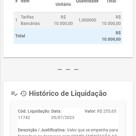
#
Item
Quantidade
Total
Unitário
Tarifas
R$
R$
1
1,000000
Bancárias
10.000,00
10.000,00
R$
Total
10.000,00
remove
remove
remove
Histórico de Liquidação
playlist_add_check
history
Cód. Liquidação:
Data:
Valor:
R$ 255,65
11742
05/07/2023
Descrição / Justificativa:
Valor que se empenha para