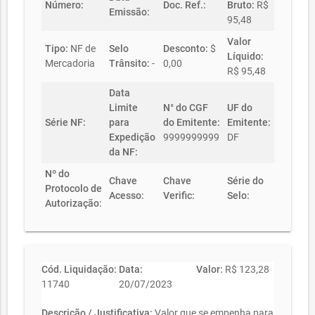
Número:
Doc. Ref.:
Bruto:
R$
Emissão:
95,48
Valor
Tipo:
NF de
Selo
Desconto:
$
Líquido:
Mercadoria
Trânsito:
-
0,00
R$ 95,48
Data
Limite
N° do CGF
UF do
Série NF:
para
do Emitente:
Emitente:
Expedição
9999999999
DF
da NF:
Nº do
Chave
Chave
Série do
Protocolo de
Acesso:
Verific:
Selo:
Autorização:
Cód. Liquidação:
Data:
Valor:
R$ 123,28
11740
20/07/2023
Descrição / Justificativa:
Valor que se empenha para