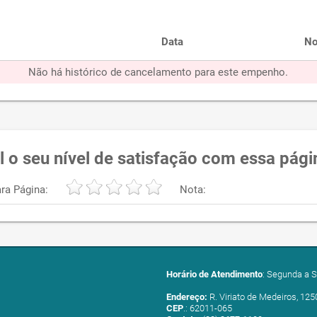
Data
No
Não há histórico de cancelamento para este empenho.
l o seu nível de satisfação com essa pági
ra Página:
Nota:
Horário de Atendimento
: Segunda a S
Endereço:
R. Viriato de Medeiros, 125
CEP
.: 62011-065