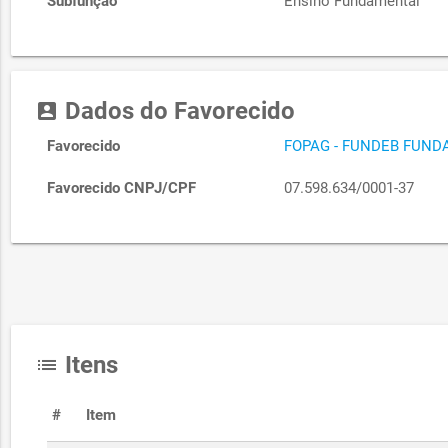
Subfunção
Ensino Fundamental
Dados do Favorecido
account_box
Favorecido
FOPAG - FUNDEB FUND
Favorecido CNPJ/CPF
07.598.634/0001-37
Itens
list
#
Item