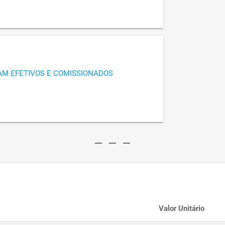
AM EFETIVOS E COMISSIONADOS
remove
remove
remove
Valor Unitário