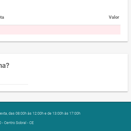
ta
Valor
na?
exta, das 08:00h às 12:00h e de 13:00h às 17:00h
0 - Centro Sobral - CE