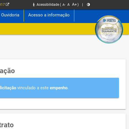
A+
2017
Acessibilidade
(
A
)
|
A-
Ouvidoria
Acesso a informação
tação
licitação
vinculado a este
empenho
.
rato