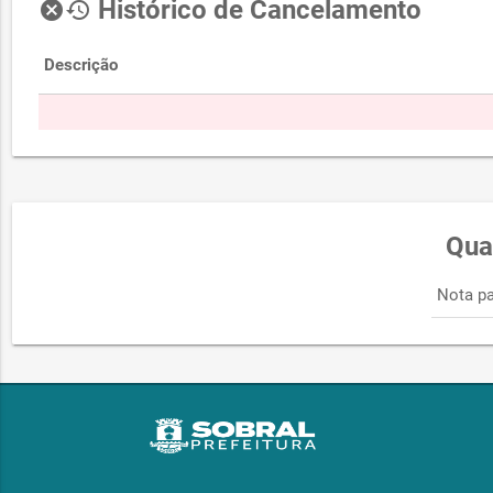
Histórico de Cancelamento
cancel
history
Descrição
Qua
Nota pa