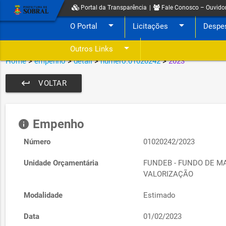
Portal da Transparência
|
Fale Conosco – Ouvido
arrow_drop_down
arrow_drop_down
O Portal
Licitações
Despe
arrow_drop_down
Outros Links
Home
>
empenho
>
detail
>
numero:01020242
>
2023
keyboard_return
VOLTAR
Empenho
info
Número
01020242/2023
Unidade Orçamentária
FUNDEB - FUNDO DE M
VALORIZAÇÃO
Modalidade
Estimado
Data
01/02/2023