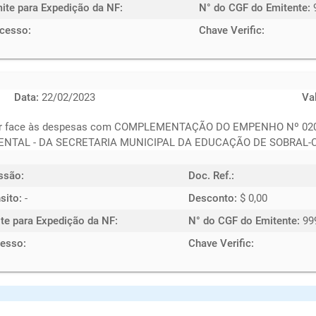
mite para Expedição da NF:
N° do CGF do Emitente:
cesso:
Chave Verific:
Data:
22/02/2023
Va
azer face às despesas com COMPLEMENTAÇÃO DO EMPENHO Nº 0
NTAL - DA SECRETARIA MUNICIPAL DA EDUCAÇÃO DE SOBRAL-CE
ssão:
Doc. Ref.:
sito:
-
Desconto:
$ 0,00
te para Expedição da NF:
N° do CGF do Emitente:
99
esso:
Chave Verific: