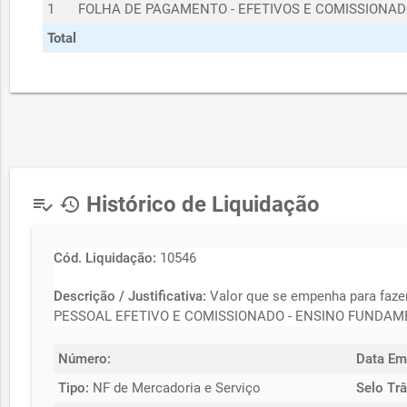
1
FOLHA DE PAGAMENTO - EFETIVOS E COMISSIONA
Total
Histórico de Liquidação
playlist_add_check
history
Cód. Liquidação:
10546
Descrição / Justificativa:
Valor que se empenha para f
PESSOAL EFETIVO E COMISSIONADO - ENSINO FUNDAME
Número:
Data Em
Tipo:
NF de Mercadoria e Serviço
Selo Trâ