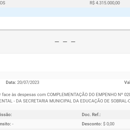
DOS
R$ 4.315.000,00
remove
remove
remove
Data:
20/07/2023
Va
azer face às despesas com COMPLEMENTAÇÃO DO EMPENHO Nº 0
NTAL - DA SECRETARIA MUNICIPAL DA EDUCAÇÃO DE SOBRAL-CE
issão:
Doc. Ref.:
nsito:
-
Desconto:
$ 0,00