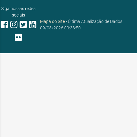
ouvidoria@sobral.ce.gov.br
Siga nossas redes
sociais
Mapa do Site
- Última Atualização de Dados:
09/08/2026 00:33:50