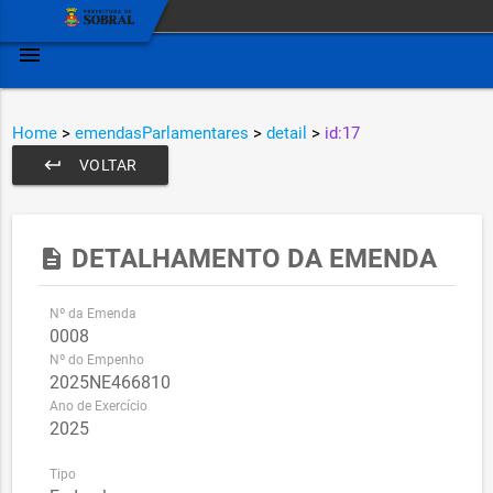
menu
Home
>
emendasParlamentares
>
detail
>
id:17
keyboard_return
VOLTAR
DETALHAMENTO DA EMENDA
description
Nº da Emenda
0008
Nº do Empenho
2025NE466810
Ano de Exercício
2025
Tipo