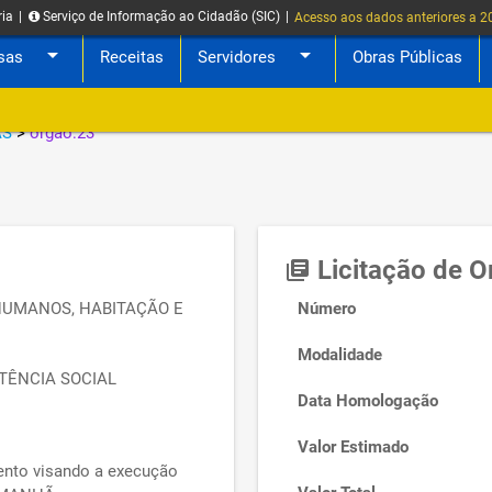
ria
|
Serviço de Informação ao Cidadão (SIC)
|
Acesso aos dados anteriores a 
arrow_drop_down
arrow_drop_down
sas
Receitas
Servidores
Obras Públicas
AS
>
orgao:23
Licitação de 
library_books
HUMANOS, HABITAÇÃO E
Número
Modalidade
TÊNCIA SOCIAL
Data Homologação
Valor Estimado
nto visando a execução