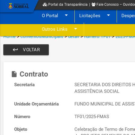
Portal da Transparência
|
Fale Conosco – Ouvido
arrow_drop_down
arrow_drop_down
O Portal
Licitações
Despe
arrow_drop_down
Outros Links
Home
>
conveniosMunicipais
>
detail
>
numero:TF01
>
2025-FM
keyboard_return
VOLTAR
Contrato
insert_drive_file
Secretaria
SECRETARIA DOS DIREITOS 
ASSISTÊNCIA SOCIAL
Unidade Orçamentária
FUNDO MUNICIPAL DE ASSIS
Número
TF01/2025-FMAS
Objeto
Celebração de Termo de Fome