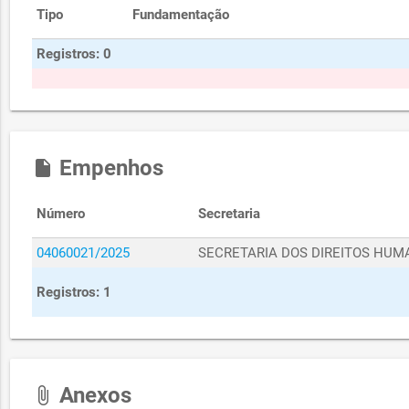
Tipo
Fundamentação
Registros: 0
Empenhos
insert_drive_file
Número
Secretaria
04060021/2025
SECRETARIA DOS DIREITOS HUM
Registros: 1
Anexos
attach_file