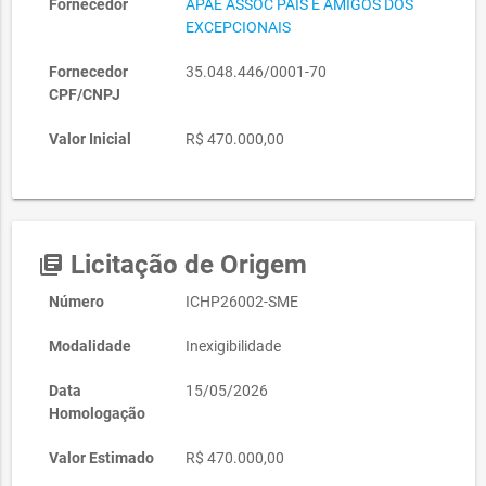
Fornecedor
APAE ASSOC PAIS E AMIGOS DOS
EXCEPCIONAIS
Fornecedor
35.048.446/0001-70
CPF/CNPJ
Valor Inicial
R$ 470.000,00
Licitação de Origem
library_books
Número
ICHP26002-SME
Modalidade
Inexigibilidade
Data
15/05/2026
Homologação
Valor Estimado
R$ 470.000,00