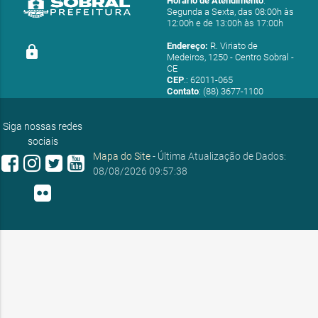
Horário de Atendimento
:
Segunda a Sexta, das 08:00h às
12:00h e de 13:00h às 17:00h
Endereço:
R. Viriato de
lock
Medeiros, 1250 - Centro Sobral -
CE
CEP
.: 62011-065
Contato
: (88) 3677-1100
E-mail:
ouvidoria@sobral.ce.gov.br
Siga nossas redes
sociais
Mapa do Site
- Última Atualização de Dados:
08/08/2026 09:57:38