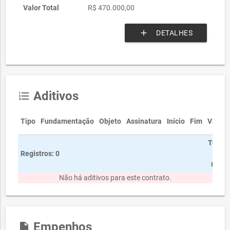
Valor Total
R$ 470.000,00
add
DETALHES
Aditivos
format_list_numbered
Tipo
Fundamentação
Objeto
Assinatura
Início
Fim
Valor
Total
Registros: 0
R$
0,00
Não há aditivos para este contrato.
Empenhos
insert_drive_file