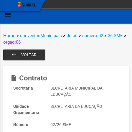
menu
Home
>
conveniosMunicipais
>
detail
>
numero:02
>
26-SME
>
orgao:06
keyboard_return
VOLTAR
Contrato
insert_drive_file
Secretaria
SECRETARIA MUNICIPAL DA
EDUCAÇÃO
Unidade
SECRETARIA DA EDUCAÇÃO
Orçamentária
Número
02/26-SME