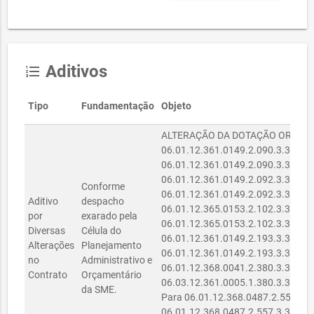
Aditivos
format_list_numbered
Tipo
Fundamentação
Objeto
ALTERAÇÃO DA DOTAÇÃO ORÇAMEN
06.01.12.361.0149.2.090.3.3.90.3
06.01.12.361.0149.2.090.3.3.90.3
06.01.12.361.0149.2.092.3.3.90.3
Conforme
06.01.12.361.0149.2.092.3.3.90.3
Aditivo
despacho
06.01.12.365.0153.2.102.3.3.90.3
por
exarado pela
06.01.12.365.0153.2.102.3.3.90.3
Diversas
Célula do
06.01.12.361.0149.2.193.3.3.90.3
Alterações
Planejamento
06.01.12.361.0149.2.193.3.3.90.3
no
Administrativo e
06.01.12.368.0041.2.380.3.3.90.3
Contrato
Orçamentário
06.03.12.361.0005.1.380.3.3.90.3
da SME.
Para 06.01.12.368.0487.2.557.3.3
06.01.12.368.0487.2.557.3.3.90.3