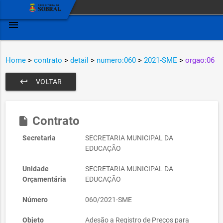
menu
Home
>
contrato
>
detail
>
numero:060
>
2021-SME
>
orgao:06
keyboard_return
VOLTAR
Contrato
insert_drive_file
Secretaria
SECRETARIA MUNICIPAL DA
EDUCAÇÃO
Unidade
SECRETARIA MUNICIPAL DA
Orçamentária
EDUCAÇÃO
Número
060/2021-SME
Objeto
Adesão a Registro de Preços para