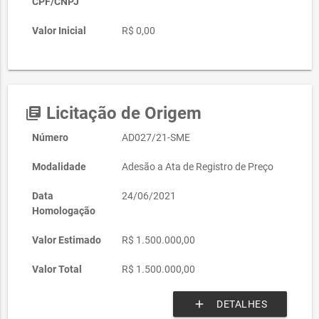
CPF/CNPJ
Valor Inicial
R$ 0,00
Licitação de Origem
library_books
Número
AD027/21-SME
Modalidade
Adesão a Ata de Registro de Preço
Data
24/06/2021
Homologação
Valor Estimado
R$ 1.500.000,00
Valor Total
R$ 1.500.000,00
add
DETALHES