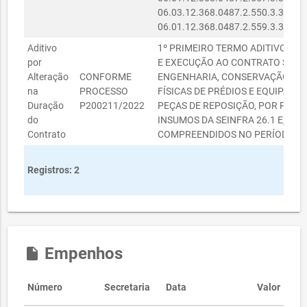
06.03.12.368.0487.2.550.3.3.90.3
06.01.12.368.0487.2.559.3.3.90.3
Aditivo
1º PRIMEIRO TERMO ADITIVO AO 
por
E EXECUÇÃO AO CONTRATO SUPRA
Alteração
CONFORME
ENGENHARIA, CONSERVAÇÃO E MA
na
PROCESSO
FÍSICAS DE PRÉDIOS E EQUIPAME
Duração
P200211/2022
PEÇAS DE REPOSIÇÃO, POR PERC
do
INSUMOS DA SEINFRA 26.1 E, SUB
Contrato
COMPREENDIDOS NO PERÍODO DE 
Registros: 2
Empenhos
insert_drive_file
Número
Secretaria
Data
Valor