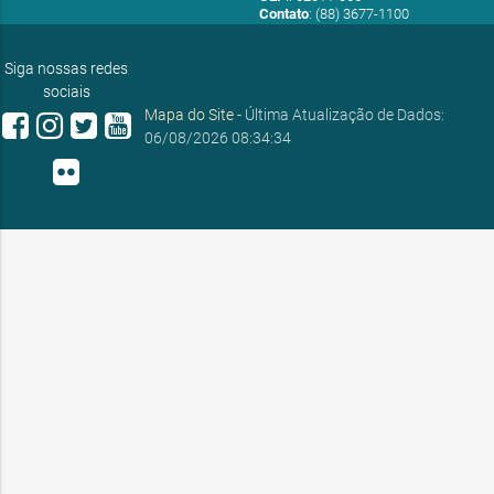
Contato
: (88) 3677-1100
E-mail:
ouvidoria@sobral.ce.gov.br
Siga nossas redes
sociais
Mapa do Site
- Última Atualização de Dados:
06/08/2026 08:34:34