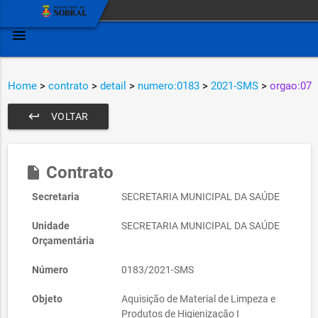
menu
Home
>
contrato
>
detail
>
numero:0183
>
2021-SMS
>
orgao:07
keyboard_return
VOLTAR
Contrato
insert_drive_file
Secretaria
SECRETARIA MUNICIPAL DA SAÚDE
Unidade
SECRETARIA MUNICIPAL DA SAÚDE
Orçamentária
Número
0183/2021-SMS
Objeto
Aquisição de Material de Limpeza e
Produtos de Higienização I