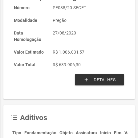
Número
PE088/20-SEGET
Modalidade
Pregão
Data
27/08/2020
Homologação
Valor Estimado
R$ 1.006.031,57
Valor Total
R$ 639.906,30
add
DETALHES
Aditivos
format_list_numbered
Tipo
Fundamentação
Objeto
Assinatura
Início
Fim
Valor