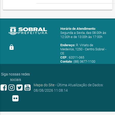
Horário de Atendimento
:
Segunda a Sexta, das 08:00h às
12:00h e de 13:00h às 17:00h
Endereço:
R. Viriato de
lock
Medeiros, 1250 - Centro Sobral -
CE
CEP
.: 62011-065
Contato
: (88) 3677-1100
E-mail:
ouvidoria@sobral.ce.gov.br
Siga nossas redes
sociais
Mapa do Site
- Última Atualização de Dados:
08/08/2026 11:08:14