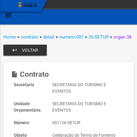
menu
Home
>
contrato
>
detail
>
numero:001
>
26-SETUR
>
orgao:36
keyboard_return
VOLTAR
Contrato
insert_drive_file
Secretaria
SECRETARIA DO TURISMO E
EVENTOS
Unidade
SECRETARIA DO TURISMO E
Orçamentária
EVENTOS
Número
001/26-SETUR
Objeto
Celebração de Termo de Fomento