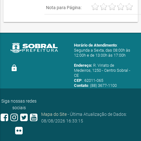
Nota para Página:
Horário de Atendimento
:
Segunda a Sexta, das 08:00h às
12:00h e de 13:00h às 17:00h
Endereço:
R. Viriato de
lock
Medeiros, 1250 - Centro Sobral -
CE
CEP
.: 62011-065
Contato
: (88) 3677-1100
E-mail:
ouvidoria@sobral.ce.gov.br
Siga nossas redes
sociais
Mapa do Site
- Última Atualização de Dados:
08/08/2026 16:33:15