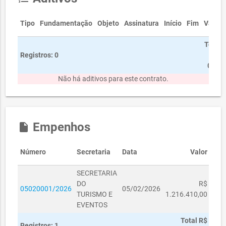
Tipo
Fundamentação
Objeto
Assinatura
Início
Fim
Valor
Total
Registros: 0
R$
0,00
Não há aditivos para este contrato.
Empenhos
insert_drive_file
Número
Secretaria
Data
Valor
SECRETARIA
DO
R$
05020001/2026
05/02/2026
TURISMO E
1.216.410,00
EVENTOS
Total R$
Registros: 1