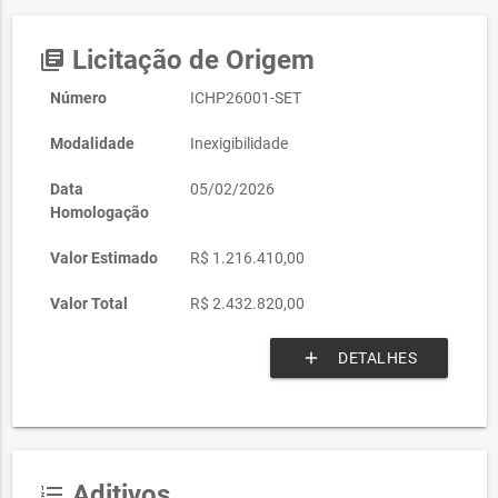
Licitação de Origem
library_books
Número
ICHP26001-SET
Modalidade
Inexigibilidade
Data
05/02/2026
Homologação
Valor Estimado
R$ 1.216.410,00
Valor Total
R$ 2.432.820,00
add
DETALHES
Aditivos
format_list_numbered