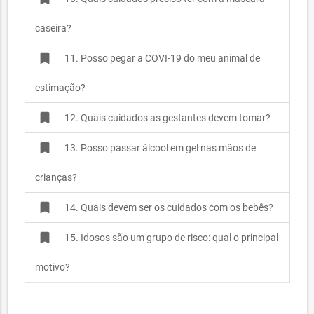
caseira?
bookmark
11. Posso pegar a COVI-19 do meu animal de
estimação?
bookmark
12. Quais cuidados as gestantes devem tomar?
bookmark
13. Posso passar álcool em gel nas mãos de
crianças?
bookmark
14. Quais devem ser os cuidados com os bebês?
bookmark
15. Idosos são um grupo de risco: qual o principal
motivo?