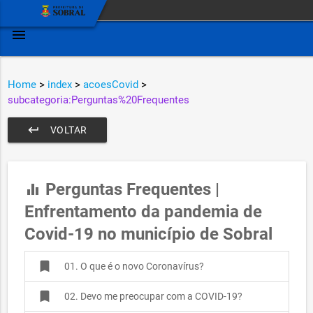
menu
Home
>
index
>
acoesCovid
>
subcategoria:Perguntas%20Frequentes
keyboard_return
VOLTAR
Perguntas Frequentes |
equalizer
Enfrentamento da pandemia de
Covid-19 no município de Sobral
bookmark
01. O que é o novo Coronavírus?
bookmark
02. Devo me preocupar com a COVID-19?