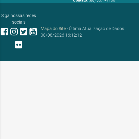
Contato
: (88) 3677-1100
E-mail:
ouvidoria@sobral.ce.gov.br
Siga nossas redes
sociais
Mapa do Site
- Última Atualização de Dados:
08/08/2026 16:12:12