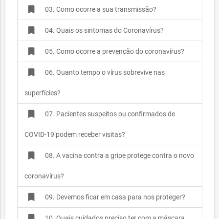
bookmark
03. Como ocorre a sua transmissão?
bookmark
04. Quais os sintomas do Coronavírus?
bookmark
05. Como ocorre a prevenção do coronavírus?
bookmark
06. Quanto tempo o vírus sobrevive nas
superfícies?
bookmark
07. Pacientes suspeitos ou confirmados de
COVID-19 podem receber visitas?
bookmark
08. A vacina contra a gripe protege contra o novo
coronavírus?
bookmark
09. Devemos ficar em casa para nos proteger?
bookmark
10. Quais cuidados preciso ter com a máscara