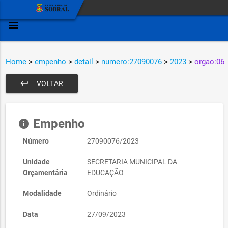
menu
Home
>
empenho
>
detail
>
numero:27090076
>
2023
>
orgao:06
keyboard_return
VOLTAR
Empenho
info
Número
27090076/2023
Unidade
SECRETARIA MUNICIPAL DA
Orçamentária
EDUCAÇÃO
Modalidade
Ordinário
Data
27/09/2023