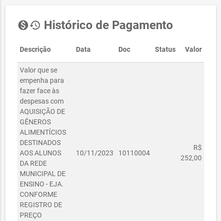
Histórico de Pagamento
monetization_on
history
Descrição
Data
Doc
Status
Valor
Valor que se
empenha para
fazer face às
despesas com
AQUISIÇÃO DE
GÊNEROS
ALIMENTÍCIOS
DESTINADOS
R$
AOS ALUNOS
10/11/2023
10110004
252,00
DA REDE
MUNICIPAL DE
ENSINO - EJA.
CONFORME
REGISTRO DE
PREÇO