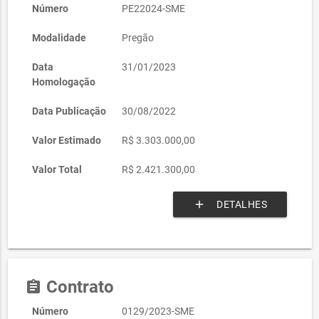
Número
PE22024-SME
Modalidade
Pregão
Data
31/01/2023
Homologação
Data Publicação
30/08/2022
Valor Estimado
R$ 3.303.000,00
Valor Total
R$ 2.421.300,00
add
DETALHES
Contrato
assignment
Número
0129/2023-SME