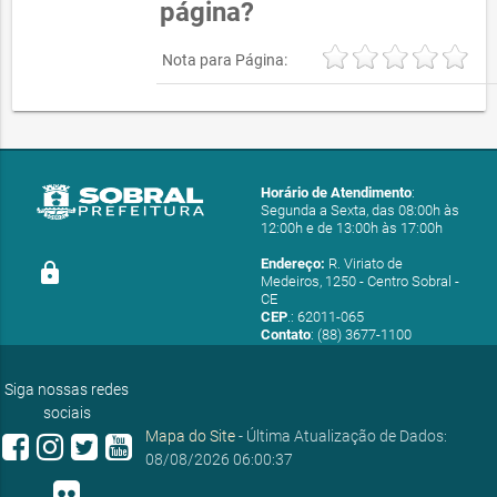
página?
Nota para Página:
Horário de Atendimento
:
Segunda a Sexta, das 08:00h às
12:00h e de 13:00h às 17:00h
Endereço:
R. Viriato de
lock
Medeiros, 1250 - Centro Sobral -
CE
CEP
.: 62011-065
Contato
: (88) 3677-1100
E-mail:
ouvidoria@sobral.ce.gov.br
Siga nossas redes
sociais
Mapa do Site
- Última Atualização de Dados:
08/08/2026 06:00:37