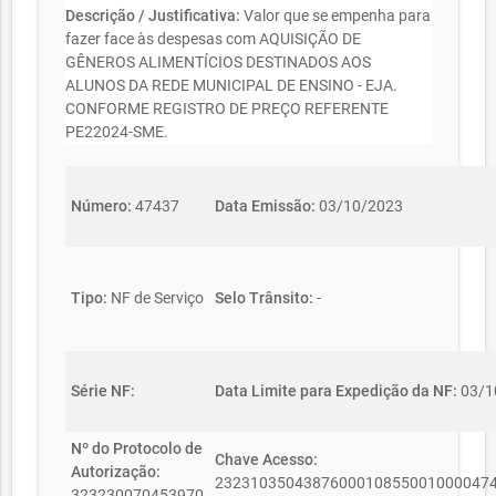
Descrição / Justificativa:
Valor que se empenha para
fazer face às despesas com AQUISIÇÃO DE
GÊNEROS ALIMENTÍCIOS DESTINADOS AOS
ALUNOS DA REDE MUNICIPAL DE ENSINO - EJA.
CONFORME REGISTRO DE PREÇO REFERENTE
PE22024-SME.
Número:
47437
Data Emissão:
03/10/2023
Tipo:
NF de Serviço
Selo Trânsito:
-
Série NF:
Data Limite para Expedição da NF:
03/1
Nº do Protocolo de
Chave Acesso:
Autorização:
2323103504387600010855001000047
323230070453970