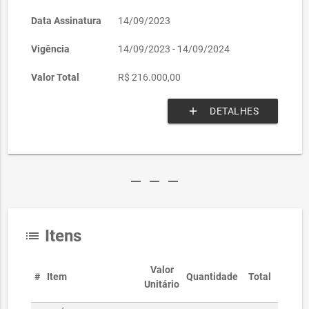
Data Assinatura
14/09/2023
Vigência
14/09/2023 - 14/09/2024
Valor Total
R$ 216.000,00
add
DETALHES
remove
remove
remove
Itens
list
Valor
#
Item
Quantidade
Total
Unitário