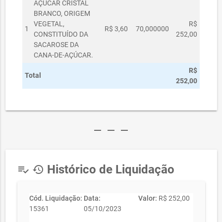
AÇÚCAR CRISTAL
BRANCO, ORIGEM
VEGETAL,
R$
1
R$ 3,60
70,000000
CONSTITUÍDO DA
252,00
SACAROSE DA
CANA-DE-AÇÚCAR.
R$
Total
252,00
remove
remove
remove
Histórico de Liquidação
playlist_add_check
history
Cód. Liquidação:
Data:
Valor:
R$ 252,00
15361
05/10/2023