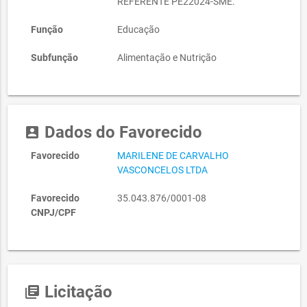
REFERENTE PE22024-SME.
Função
Educação
Subfunção
Alimentação e Nutrição
Dados do Favorecido
account_box
Favorecido
MARILENE DE CARVALHO
VASCONCELOS LTDA
Favorecido
35.043.876/0001-08
CNPJ/CPF
Licitação
library_books