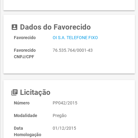
Dados do Favorecido
account_box
Favorecido
OI S.A. TELEFONE FIXO
Favorecido
76.535.764/0001-43
CNPJ/CPF
Licitação
library_books
Número
PP042/2015
Modalidade
Pregão
Data
01/12/2015
Homologação