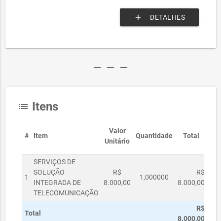
add
DETALHES
remove
remove
remove
Itens
list
Valor
#
Item
Quantidade
Total
Unitário
SERVIÇOS DE
SOLUÇÃO
R$
R$
1
1,000000
INTEGRADA DE
8.000,00
8.000,00
TELECOMUNICAÇÃO
R$
Total
8.000,00