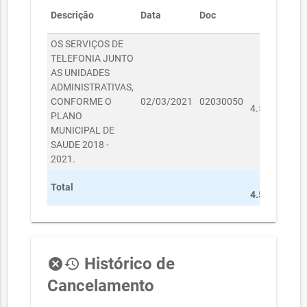
Descrição
Data
Doc
Valor
OS SERVIÇOS DE
TELEFONIA JUNTO
AS UNIDADES
ADMINISTRATIVAS,
R$
CONFORME O
02/03/2021
02030050
4.532,24
PLANO
MUNICIPAL DE
SAUDE 2018 -
2021.
R$
Total
4.532,24
Histórico de
cancel
history
Cancelamento