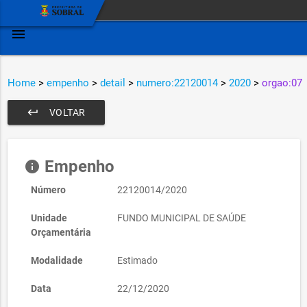
menu
Home
>
empenho
>
detail
>
numero:22120014
>
2020
>
orgao:07
keyboard_return
VOLTAR
Empenho
info
Número
22120014/2020
Unidade
FUNDO MUNICIPAL DE SAÚDE
Orçamentária
Modalidade
Estimado
Data
22/12/2020