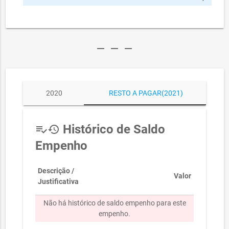
remove
remove
remove
2020
RESTO A PAGAR(2021)
Histórico de Saldo
playlist_add_check
history
Empenho
Descrição /
Valor
Justificativa
Não há histórico de saldo empenho para este
empenho.