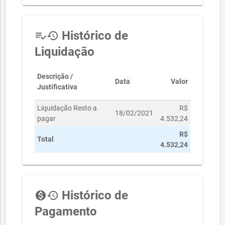
Histórico de
playlist_add_check
history
Liquidação
Descrição /
Data
Valor
Justificativa
Liquidação Resto a
R$
18/02/2021
pagar
4.532,24
R$
Total
4.532,24
Histórico de
monetization_on
history
Pagamento