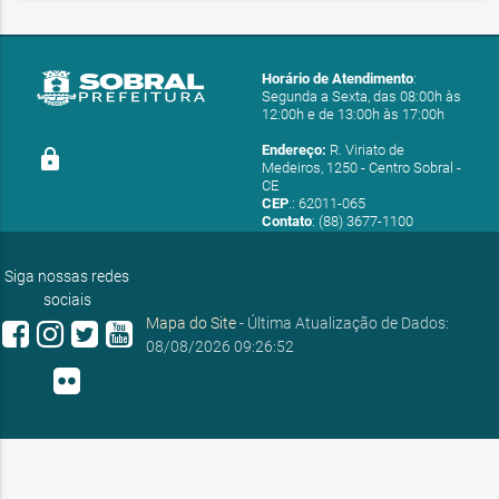
Horário de Atendimento
:
Segunda a Sexta, das 08:00h às
12:00h e de 13:00h às 17:00h
Endereço:
R. Viriato de
lock
Medeiros, 1250 - Centro Sobral -
CE
CEP
.: 62011-065
Contato
: (88) 3677-1100
E-mail:
ouvidoria@sobral.ce.gov.br
Siga nossas redes
sociais
Mapa do Site
- Última Atualização de Dados:
08/08/2026 09:26:52