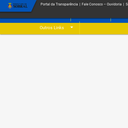
Portal da Transparência
|
Fale Conosco – Ouvidoria
|
S
arrow_drop_down
arrow_drop_down
O Portal
Licitações
Despe
arrow_drop_down
Outros Links