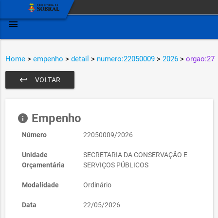
menu
Home
>
empenho
>
detail
>
numero:22050009
>
2026
>
orgao:27
keyboard_return
VOLTAR
Empenho
info
Número
22050009/2026
Unidade
SECRETARIA DA CONSERVAÇÃO E
Orçamentária
SERVIÇOS PÚBLICOS
Modalidade
Ordinário
Data
22/05/2026