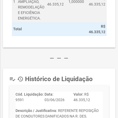
1
AMPLIAÇÃO,
1,000000
46.335,12
46.335,12
REMODELAÇÃO
E EFICIÊNCIA
ENERGÉTICA.
R$
Total
46.335,12
remove
remove
remove
Histórico de Liquidação
playlist_add_check
history
Cód. Liquidação:
Data:
Valor:
R$
9591
03/06/2026
46.335,12
Descrição / Justificativa:
REFERENTE REPOSIÇÃO
DE CONDUTORES DANIFICADOS NA R. DES.