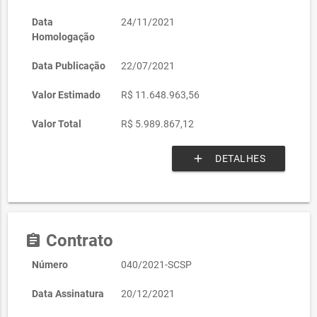
Data
24/11/2021
Homologação
Data Publicação
22/07/2021
Valor Estimado
R$ 11.648.963,56
Valor Total
R$ 5.989.867,12
add
DETALHES
Contrato
assignment
Número
040/2021-SCSP
Data Assinatura
20/12/2021