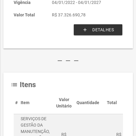
Vigência
04/01/2022 - 04/01/2027
Valor Total
R$ 37.326.690,78
add
DETALHES
remove
remove
remove
Itens
list
Valor
#
Item
Quantidade
Total
Unitário
SERVIÇOS DE
GESTÃO DA
MANUTENÇÃO,
R$
R$