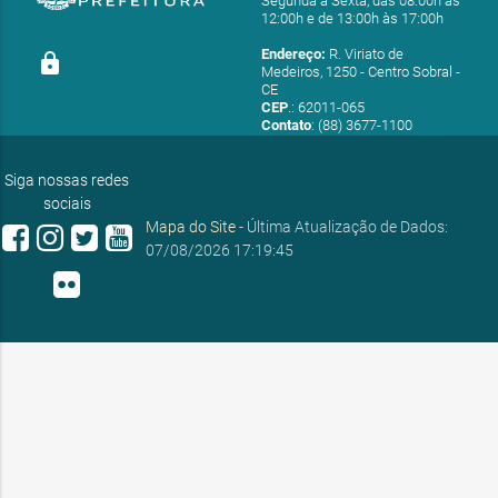
Segunda a Sexta, das 08:00h às
12:00h e de 13:00h às 17:00h
Endereço:
R. Viriato de
lock
Medeiros, 1250 - Centro Sobral -
CE
CEP
.: 62011-065
Contato
: (88) 3677-1100
E-mail:
ouvidoria@sobral.ce.gov.br
Siga nossas redes
sociais
Mapa do Site
- Última Atualização de Dados:
07/08/2026 17:19:45