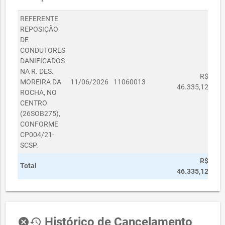
REFERENTE
REPOSIÇÃO
DE
CONDUTORES
DANIFICADOS
NA R. DES.
R$
MOREIRA DA
11/06/2026
11060013
46.335,12
ROCHA, NO
CENTRO
(26SOB275),
CONFORME
CP004/21-
SCSP.
R$
Total
46.335,12
Histórico de Cancelamento
cancel
history