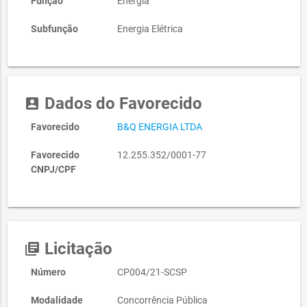
Função
Energia
Subfunção
Energia Elétrica
Dados do Favorecido
account_box
Favorecido
B&Q ENERGIA LTDA
Favorecido
12.255.352/0001-77
CNPJ/CPF
Licitação
library_books
Número
CP004/21-SCSP
Modalidade
Concorrência Pública