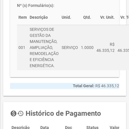
Nº (s) Formulário(s):
Item
Descrição
Unid.
Qtd.
Vr. Unit.
Vr. T
SERVIÇOS DE
GESTÃO DA
MANUTENÇÃO,
R$
001
AMPLIAÇÃO,
SERVIÇO
1.0000
46.335,12
46.33
REMODELAÇÃO
E EFICIÊNCIA
ENERGÉTICA.
Total Geral:
R$ 46.335,12
Histórico de Pagamento
monetization_on
history
Descrição
Data
Doc
Status
Valor