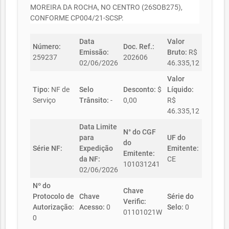
MOREIRA DA ROCHA, NO CENTRO (26SOB275),
CONFORME CP004/21-SCSP.
Data
Valor
Número:
Doc. Ref.:
Emissão:
Bruto:
R$
259237
202606
02/06/2026
46.335,12
Valor
Tipo:
NF de
Selo
Desconto:
$
Líquido:
Serviço
Trânsito:
-
0,00
R$
46.335,12
Data Limite
N° do CGF
para
UF do
do
Série NF:
Expedição
Emitente:
Emitente:
da NF:
CE
101031241
02/06/2026
Nº do
Chave
Protocolo de
Chave
Série do
Verific:
Autorização:
Acesso:
0
Selo:
0
01101021W
0