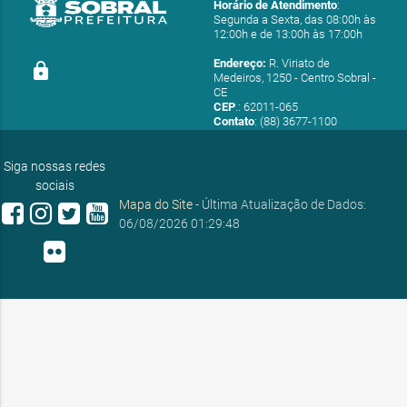
Horário de Atendimento
:
Segunda a Sexta, das 08:00h às
12:00h e de 13:00h às 17:00h
Endereço:
R. Viriato de
lock
Medeiros, 1250 - Centro Sobral -
CE
CEP
.: 62011-065
Contato
: (88) 3677-1100
E-mail:
ouvidoria@sobral.ce.gov.br
Siga nossas redes
sociais
Mapa do Site
- Última Atualização de Dados:
06/08/2026 01:29:48