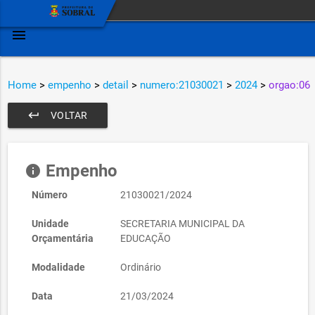
menu
Home
>
empenho
>
detail
>
numero:21030021
>
2024
>
orgao:06
keyboard_return
VOLTAR
Empenho
info
Número
21030021/2024
Unidade
SECRETARIA MUNICIPAL DA
Orçamentária
EDUCAÇÃO
Modalidade
Ordinário
Data
21/03/2024