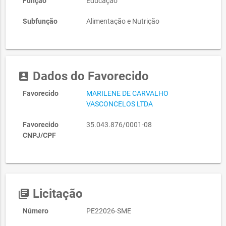
Função
Educação
Subfunção
Alimentação e Nutrição
Dados do Favorecido
account_box
Favorecido
MARILENE DE CARVALHO
VASCONCELOS LTDA
Favorecido
35.043.876/0001-08
CNPJ/CPF
Licitação
library_books
Número
PE22026-SME