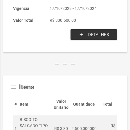
Vigência
17/10/2023 - 17/10/2024
Valor Total
R$ 330.600,00
add
DETALHES
remove
remove
remove
Itens
list
Valor
#
Item
Quantidade
Total
Unitário
BISCOITO
SALGADO TIPO
R$
1
R$ 3,80
2.500,000000