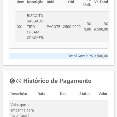
Item
Descrição
Unid.
Qtd.
Vr. Total
Unit.
BISCOITO
SALGADO
R$
R$
001
TIPO
PACOTE
2500.0000
3,80
9.500,00
CREAM
CRACKER.
Total Geral:
R$ 9.500,00
Histórico de Pagamento
monetization_on
history
Descrição
Data
Doc
Status
Valor
Valor que se
empenha para
fazer face às