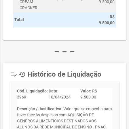
CREAM
9.500,00
CRACKER.
R$
Total
9.500,00
remove
remove
remove
Histórico de Liquidação
playlist_add_check
history
Cód. Liquidação:
Data:
Valor:
R$
3969
10/04/2024
9.500,00
Descrição / Justificativa:
Valor que se empenha para
fazer face às despesas com AQUISIÇÃO DE
GÊNEROS ALIMENTÍCIOS DESTINADOS AOS
ALUNOS DA REDE MUNICIPAL DE ENSINO - PNAC.