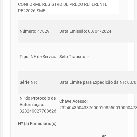
CONFORME REGISTRO DE PREÇO REFERENTE
PE22026-SME.
Número:
47829
Data Emissão:
03/04/2024
Tipo:
NF de Serviço
Selo Trânsito:
-
Série NF:
Data Limite para Expedição da NF:
03/0
Nº do Protocolo de
Chave Acesso:
Autorização:
2324043504387600010855001000047
323240027708626
Nº (s) Formulário(s):
Vr.