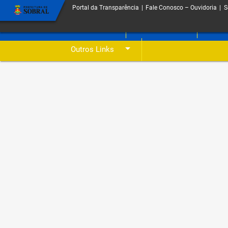
Portal da Transparência
|
Fale Conosco – Ouvidoria
|
S
arrow_drop_down
arrow_drop_down
O Portal
Licitações
Despe
arrow_drop_down
Outros Links