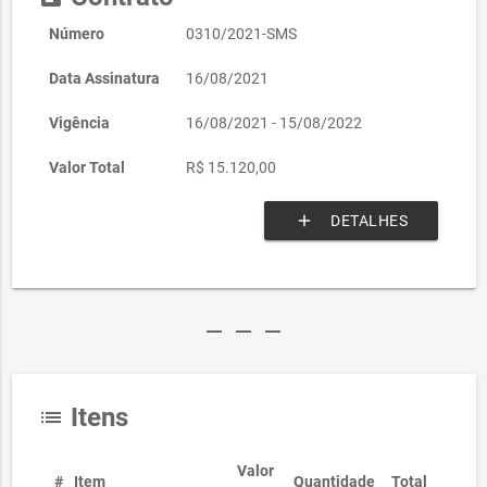
Número
0310/2021-SMS
Data Assinatura
16/08/2021
Vigência
16/08/2021 - 15/08/2022
Valor Total
R$ 15.120,00
add
DETALHES
remove
remove
remove
Itens
list
Valor
#
Item
Quantidade
Total