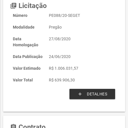
Licitação
library_books
Número
PE088/20-SEGET
Modalidade
Pregão
Data
27/08/2020
Homologação
Data Publicação
24/06/2020
Valor Estimado
R$ 1.006.031,57
Valor Total
R$ 639.906,30
add
DETALHES
Contrato
assignment