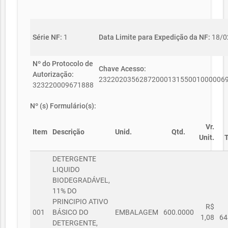
Série NF:
1
Data Limite para Expedição da NF:
18/0
Nº do Protocolo de
Chave Acesso:
Autorização:
2322020356287200013155001000006
323220009671888
Nº (s) Formulário(s):
Vr.
Item
Descrição
Unid.
Qtd.
Unit.
T
DETERGENTE
LIQUIDO
BIODEGRADÁVEL,
11% DO
PRINCIPIO ATIVO
R$
001
BÁSICO DO
EMBALAGEM
600.0000
1,08
64
DETERGENTE,