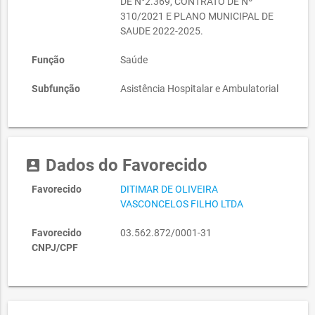
DE N°2.369, CONTRATO DE Nº
310/2021 E PLANO MUNICIPAL DE
SAUDE 2022-2025.
Função
Saúde
Subfunção
Asistência Hospitalar e Ambulatorial
Dados do Favorecido
account_box
Favorecido
DITIMAR DE OLIVEIRA
VASCONCELOS FILHO LTDA
Favorecido
03.562.872/0001-31
CNPJ/CPF