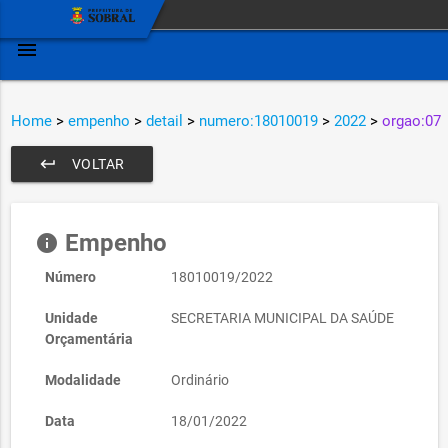
menu
Home
>
empenho
>
detail
>
numero:18010019
>
2022
>
orgao:07
keyboard_return
VOLTAR
Empenho
info
Número
18010019/2022
Unidade
SECRETARIA MUNICIPAL DA SAÚDE
Orçamentária
Modalidade
Ordinário
Data
18/01/2022