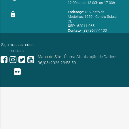
12:00h e de 13:00h às 17:00h
Endereço:
R. Viriato de
lock
Medeiros, 1250 - Centro Sobral -
CE
CEP
.: 62011-065
Contato
: (88) 3677-1100
E-mail:
ouvidoria@sobral.ce.gov.br
Siga nossas redes
sociais
Mapa do Site
- Última Atualização de Dados:
06/08/2026 23:58:59