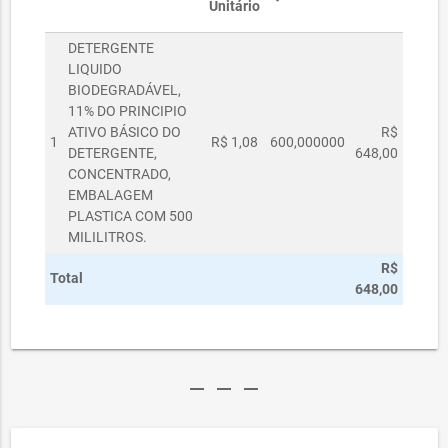
Unitário
DETERGENTE
LIQUIDO
BIODEGRADÁVEL,
11% DO PRINCIPIO
ATIVO BÁSICO DO
R$
1
R$ 1,08
600,000000
DETERGENTE,
648,00
CONCENTRADO,
EMBALAGEM
PLASTICA COM 500
MILILITROS.
R$
Total
648,00
remove
remove
remove