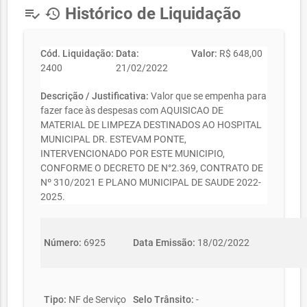
Histórico de Liquidação
playlist_add_check
history
Cód. Liquidação:
Data:
Valor:
R$ 648,00
2400
21/02/2022
Descrição / Justificativa:
Valor que se empenha para
fazer face às despesas com AQUISICAO DE
MATERIAL DE LIMPEZA DESTINADOS AO HOSPITAL
MUNICIPAL DR. ESTEVAM PONTE,
INTERVENCIONADO POR ESTE MUNICIPIO,
CONFORME O DECRETO DE N°2.369, CONTRATO DE
Nº 310/2021 E PLANO MUNICIPAL DE SAUDE 2022-
2025.
Número:
6925
Data Emissão:
18/02/2022
Tipo:
NF de Serviço
Selo Trânsito:
-