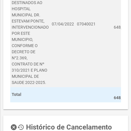
DESTINADOS AO
HOSPITAL
MUNICIPAL DR.
ESTEVAM PONTE,
R$
07/04/2022
07040021
INTERVENCIONADO
648,00
POR ESTE
MUNICIPIO,
CONFORME O
DECRETO DE
N°2.369,
CONTRATO DE Nº
310/2021 E PLANO
MUNICIPAL DE
SAUDE 2022-2025.
R$
Total
648,00
Histórico de Cancelamento
cancel
history