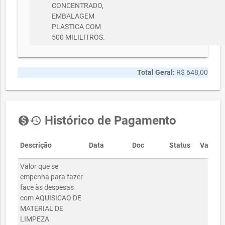
CONCENTRADO,
EMBALAGEM
PLASTICA COM
500 MILILITROS.
Total Geral:
R$ 648,00
Histórico de Pagamento
monetization_on
history
Descrição
Data
Doc
Status
Valor
Valor que se
empenha para fazer
face às despesas
com AQUISICAO DE
MATERIAL DE
LIMPEZA