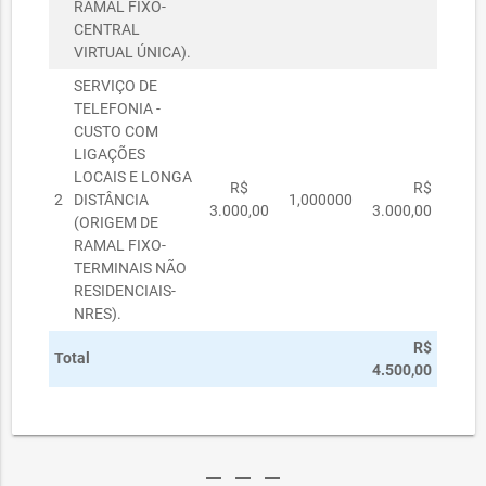
RAMAL FIXO-
CENTRAL
VIRTUAL ÚNICA).
SERVIÇO DE
TELEFONIA -
CUSTO COM
LIGAÇÕES
LOCAIS E LONGA
R$
R$
2
DISTÂNCIA
1,000000
3.000,00
3.000,00
(ORIGEM DE
RAMAL FIXO-
TERMINAIS NÃO
RESIDENCIAIS-
NRES).
R$
Total
4.500,00
remove
remove
remove