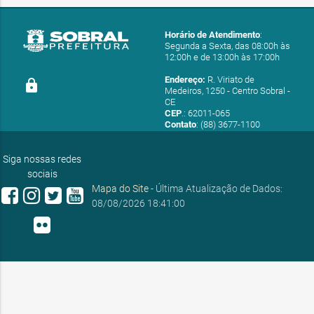
Horário de Atendimento
:
Segunda a Sexta, das 08:00h às
12:00h e de 13:00h às 17:00h
Endereço:
R. Viriato de
lock
Medeiros, 1250 - Centro Sobral -
CE
CEP
.: 62011-065
Contato
: (88) 3677-1100
E-mail:
ouvidoria@sobral.ce.gov.br
Siga nossas redes
sociais
Mapa do Site
- Última Atualização de Dados:
08/08/2026 18:41:00