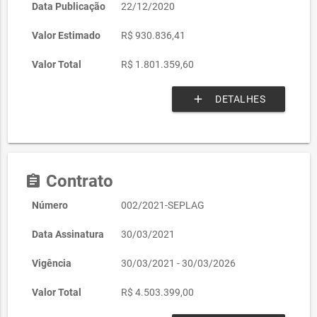
Data Publicação
22/12/2020
Valor Estimado
R$ 930.836,41
Valor Total
R$ 1.801.359,60
add
DETALHES
Contrato
assignment
Número
002/2021-SEPLAG
Data Assinatura
30/03/2021
Vigência
30/03/2021 - 30/03/2026
Valor Total
R$ 4.503.399,00