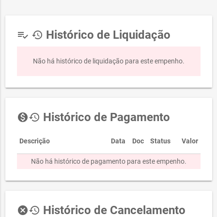
Histórico de Liquidação
playlist_add_check
history
Não há histórico de liquidação para este empenho.
Histórico de Pagamento
monetization_on
history
Descrição
Data
Doc
Status
Valor
Não há histórico de pagamento para este empenho.
Histórico de Cancelamento
cancel
history