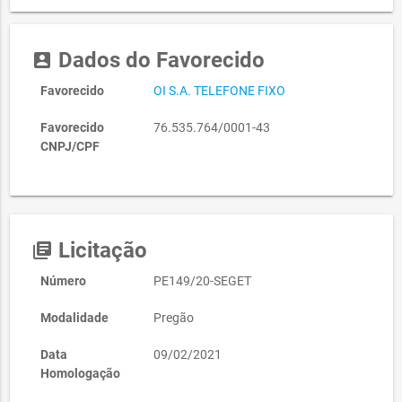
Dados do Favorecido
account_box
Favorecido
OI S.A. TELEFONE FIXO
Favorecido
76.535.764/0001-43
CNPJ/CPF
Licitação
library_books
Número
PE149/20-SEGET
Modalidade
Pregão
Data
09/02/2021
Homologação