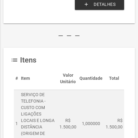
add
DETALHES
remove
remove
remove
Itens
list
Valor
#
Item
Quantidade
Total
Unitário
SERVIÇO DE
TELEFONIA -
CUSTO COM
LIGAÇÕES
LOCAIS E LONGA
R$
R$
1
1,000000
DISTÂNCIA
1.500,00
1.500,00
(ORIGEM DE