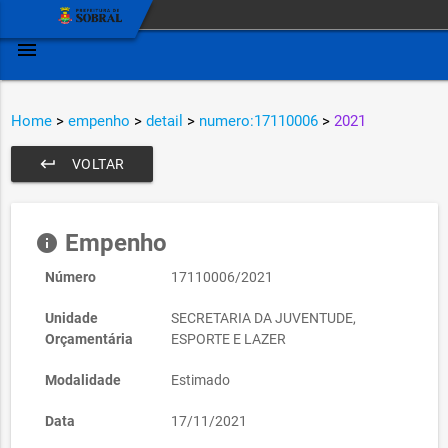
menu
Home
>
empenho
>
detail
>
numero:17110006
>
2021
keyboard_return
VOLTAR
Empenho
info
Número
17110006/2021
Unidade
SECRETARIA DA JUVENTUDE,
Orçamentária
ESPORTE E LAZER
Modalidade
Estimado
Data
17/11/2021