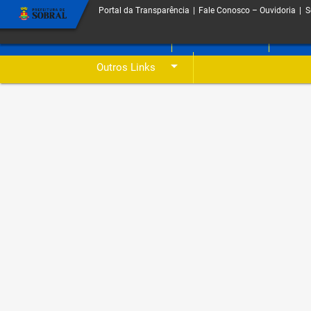
Portal da Transparência
|
Fale Conosco – Ouvidoria
|
S
arrow_drop_down
arrow_drop_down
O Portal
Licitações
Despe
arrow_drop_down
Outros Links