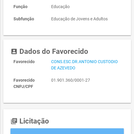
Função
Educação
Subfunção
Educação de Jovens e Adultos
Dados do Favorecido
account_box
Favorecido
CONS.ESC.DR.ANTONIO CUSTODIO
DE AZEVEDO
Favorecido
01.901.360/0001-27
CNPJ/CPF
Licitação
library_books