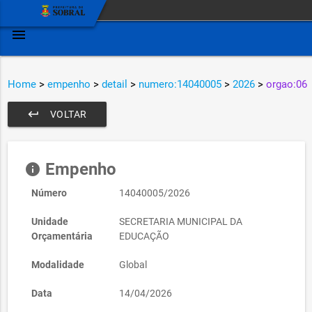
menu
Home
>
empenho
>
detail
>
numero:14040005
>
2026
>
orgao:06
keyboard_return
VOLTAR
Empenho
info
Número
14040005/2026
Unidade
SECRETARIA MUNICIPAL DA
Orçamentária
EDUCAÇÃO
Modalidade
Global
Data
14/04/2026