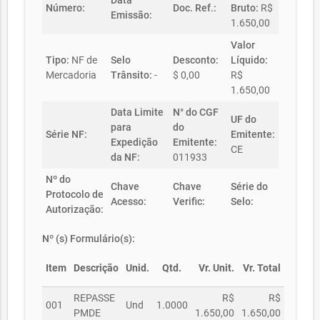
Data
Número:
Doc. Ref.:
Bruto:
R$
Emissão:
1.650,00
Valor
Tipo:
NF de
Selo
Desconto:
Líquido:
Mercadoria
Trânsito:
-
$ 0,00
R$
1.650,00
Data Limite
N° do CGF
UF do
para
do
Série NF:
Emitente:
Expedição
Emitente:
CE
da NF:
011933
Nº do
Chave
Chave
Série do
Protocolo de
Acesso:
Verific:
Selo:
Autorização:
Nº (s) Formulário(s):
Item
Descrição
Unid.
Qtd.
Vr. Unit.
Vr. Total
REPASSE
R$
R$
001
Und
1.0000
PMDE
1.650,00
1.650,00