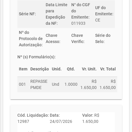
Data Limite
N° do CGF
UF do
para
do
Série NF:
Emitente:
Expedição
Emitente:
CE
da NF:
011933
Nº do
Chave
Chave
Série do
Protocolo de
Acesso:
Verific:
Selo:
Autorização:
Nº (s) Formulário(s):
Item
Descrição
Unid.
Qtd.
Vr. Unit.
Vr. Total
REPASSE
R$
R$
001
Und
1.0000
PMDE
1.650,00
1.650,00
Cód. Liquidação:
Data:
Valor:
R$
12987
24/07/2026
1.650,00