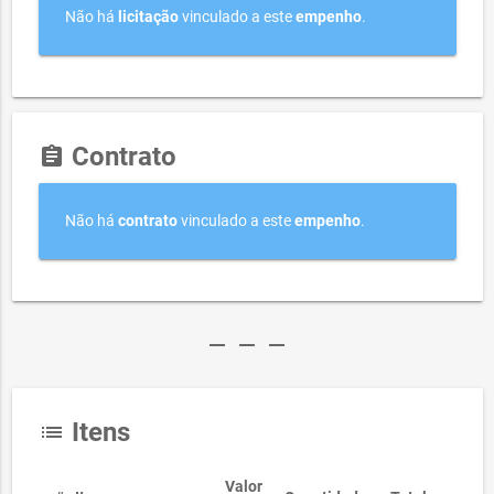
Não há
licitação
vinculado a este
empenho
.
Contrato
assignment
Não há
contrato
vinculado a este
empenho
.
remove
remove
remove
Itens
list
Valor