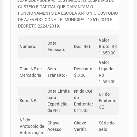
AO PMDE - SOBRAL, DESTINADO ÀS DESPESAS DE
CUSTEIO E CAPITAL QUE GARANTAM O
FUNCIONAMENTO DA ESCOLA ANTONIO CUSTODIO
DE AZEVEDO. CONF. LEI MUNICIPAL 1861/2019 E
DECRETO 2224/2019.
Valor
Data
Número:
Doc. Ref.:
Bruto:
R$
Emissão:
1.650,00
Valor
Tipo:
NF de
Selo
Desconto:
Líquido:
Mercadoria
Trânsito:
-
$ 0,00
R$
1.650,00
Data Limite
N° do CGF
UF do
para
do
Série NF:
Emitente:
Expedição
Emitente:
CE
da NF:
011933
Nº do
Chave
Chave
Série do
Protocolo de
Acesso:
Verific:
Selo:
Autorização: