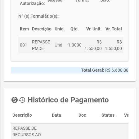
Acesso:
Verific:
Selo:
Autorização:
Nº (s) Formulário(s):
Item
Descrição
Unid.
Qtd.
Vr. Unit.
Vr. Total
REPASSE
R$
R$
001
Und
1.0000
PMDE
1.650,00
1.650,00
Total Geral:
R$ 6.600,00
Histórico de Pagamento
monetization_on
history
Descrição
Data
Doc
Status
Valor
REPASSE DE
RECURSOS AO