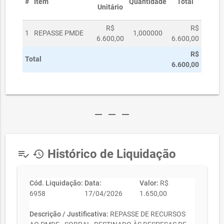
#
Item
Quantidade
Total
Unitário
R$
R$
1
REPASSE PMDE
1,000000
6.600,00
6.600,00
R$
Total
6.600,00
remove
remove
remove
Histórico de Liquidação
playlist_add_check
history
Cód. Liquidação:
Data:
Valor:
R$
6958
17/04/2026
1.650,00
Descrição / Justificativa:
REPASSE DE RECURSOS