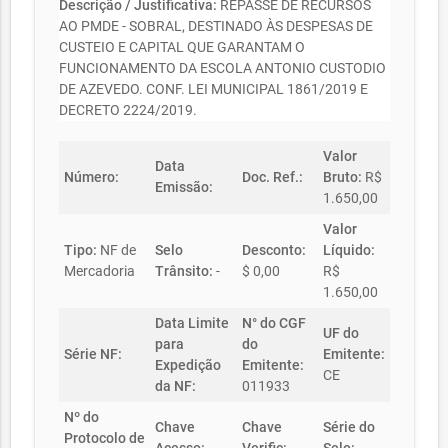
Descrição / Justificativa:
REPASSE DE RECURSOS
AO PMDE - SOBRAL, DESTINADO ÀS DESPESAS DE
CUSTEIO E CAPITAL QUE GARANTAM O
FUNCIONAMENTO DA ESCOLA ANTONIO CUSTODIO
DE AZEVEDO. CONF. LEI MUNICIPAL 1861/2019 E
DECRETO 2224/2019.
Valor
Data
Número:
Doc. Ref.:
Bruto:
R$
Emissão:
1.650,00
Valor
Tipo:
NF de
Selo
Desconto:
Líquido:
Mercadoria
Trânsito:
-
$ 0,00
R$
1.650,00
Data Limite
N° do CGF
UF do
para
do
Série NF:
Emitente:
Expedição
Emitente:
CE
da NF:
011933
Nº do
Chave
Chave
Série do
Protocolo de