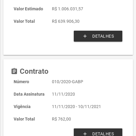
Valor Estimado
R$ 1.006.031,57
Valor Total
R$ 639.906,30
add
DETALHES
Contrato
assignment
Número
010/2020-GABP
Data Assinatura
11/11/2020
Vigência
11/11/2020 - 10/11/2021
Valor Total
R$ 762,00
add
DETALHES