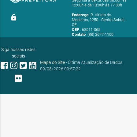
Segunda a Sexta, das 08:00h às
12:00h e de 13:00h às 17:00h
Endereço:
R. Viriato de
lock
Medeiros, 1250 - Centro Sobral -
CE
CEP
.: 62011-065
Contato
: (88) 3677-1100
E-mail:
ouvidoria@sobral.ce.gov.br
Siga nossas redes
sociais
Mapa do Site
- Última Atualização de Dados:
09/08/2026 09:57:22