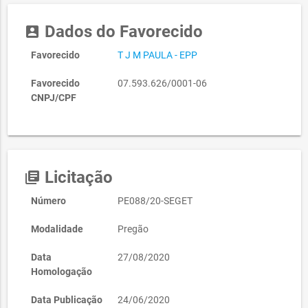
Dados do Favorecido
account_box
Favorecido
T J M PAULA - EPP
Favorecido
07.593.626/0001-06
CNPJ/CPF
Licitação
library_books
Número
PE088/20-SEGET
Modalidade
Pregão
Data
27/08/2020
Homologação
Data Publicação
24/06/2020