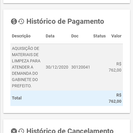
Histórico de Pagamento
monetization_on
history
Descrição
Data
Doc
Status
Valor
AQUISIÇÃO DE
MATERIAIS DE
LIMPEZA PARA
R$
ATENDER A
30/12/2020
30120041
762,00
DEMANDA DO
GABINETE DO
PREFEITO.
R$
Total
762,00
Histórico de Cancelamento
cancel
history