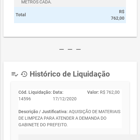
METROS CADA.
R$
Total
762,00
remove
remove
remove
Histórico de Liquidação
playlist_add_check
history
Cód. Liquidação:
Data:
Valor:
R$ 762,00
14596
17/12/2020
Descrição / Justificativa:
AQUISIÇÃO DE MATERIAIS
DE LIMPEZA PARA ATENDER A DEMANDA DO
GABINETE DO PREFEITO.