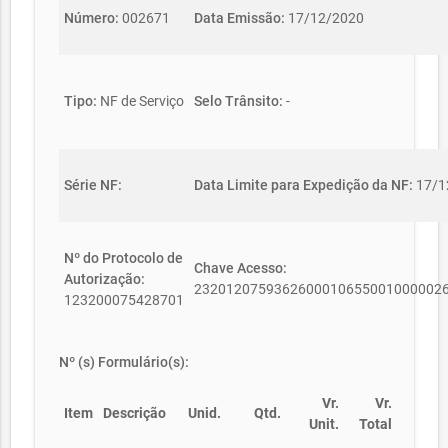
Número:
002671
Data Emissão:
17/12/2020
Tipo:
NF de Serviço
Selo Trânsito:
-
Série NF:
Data Limite para Expedição da NF:
17/1
Nº do Protocolo de
Chave Acesso:
Autorização:
2320120759362600010655001000002
123200075428701
Nº (s) Formulário(s):
Vr.
Vr.
Item
Descrição
Unid.
Qtd.
Unit.
Total