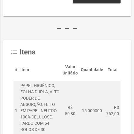
remove
remove
remove
Itens
list
Valor
#
Item
Quantidade
Total
Unitário
PAPEL HIGIÊNICO,
FOLHA DUPLA, ALTO
PODER DE
ABSORÇÃO, FEITO
R$
R$
1
EM PAPEL NEUTRO
15,000000
50,80
762,00
100% CELULOSE.
FARDO COM 64
ROLOS DE 30