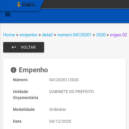
menu
Home
>
empenho
>
detail
>
numero:04120201
>
2020
>
orgao:02
keyboard_return
VOLTAR
Empenho
info
Número
04120201/2020
Unidade
GABINETE DO PREFEITO
Orçamentária
Modalidade
Ordinário
Data
04/12/2020