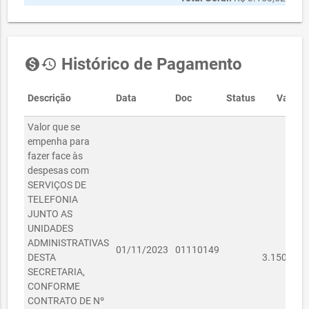
Histórico de Pagamento
monetization_on
history
Descrição
Data
Doc
Status
Valor
Valor que se
empenha para
fazer face às
despesas com
SERVIÇOS DE
TELEFONIA
JUNTO AS
UNIDADES
ADMINISTRATIVAS
R$
01/11/2023
01110149
DESTA
3.150,52
SECRETARIA,
CONFORME
CONTRATO DE Nº