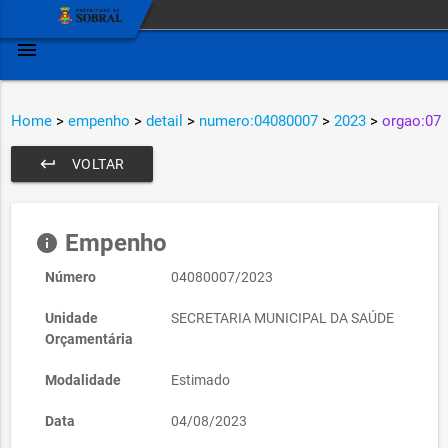
menu
Home
>
empenho
>
detail
>
numero:04080007
>
2023
>
orgao:07
keyboard_return
VOLTAR
Empenho
info
Número
04080007/2023
Unidade
SECRETARIA MUNICIPAL DA SAÚDE
Orçamentária
Modalidade
Estimado
Data
04/08/2023