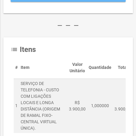
remove
remove
remove
Itens
list
Valor
#
Item
Quantidade
Total
Unitário
SERVIÇO DE
TELEFONIA - CUSTO
COM LIGAÇÕES
LOCAIS E LONGA
R$
R$
1
1,000000
DISTÂNCIA (ORIGEM
3.900,00
3.900,00
DE RAMAL FIXO-
CENTRAL VIRTUAL
ÚNICA).