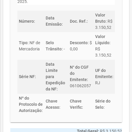
2025.
Valor
Data
Número:
Doc. Ref.:
Bruto:
R$
Emissão:
3.150,52
Valor
Tipo:
NF de
Selo
Desconto:
$
Líquido:
Mercadoria
Trânsito:
-
0,00
R$
3.150,52
Data
N° do CGF
Limite
UF do
do
Série NF:
para
Emitente:
Emitente:
Expedição
RJ
061062057
da NF:
Nº do
Chave
Chave
Série do
Protocolo de
Acesso:
Verific:
Selo:
Autorização:
Total Geral:
R$ 3.150,52