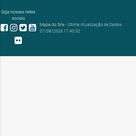
E-mail:
ouvidoria@sobral.ce.gov.br
Siga nossas redes
sociais
Mapa do Site
- Última Atualização de Dados:
07/08/2026 17:40:52