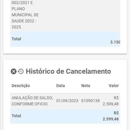
002/2021 E
PLANO
MUNICIPAL DE
SAUDE 2022 -
2025.
R$
Total
3.150,52
Histórico de Cancelamento
cancel
history
Descrição
Data
Nota
Valor
ANULAÇÃO DE SALDO,
R$
01/09/2023
01090138
CONFORME OFICIO.
2.599,48
R$
Total
2.599,48