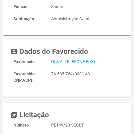
Função
Saúde
Subfunção
Administração Geral
Dados do Favorecido
account_box
Favorecido
OI S.A. TELEFONE FIXO
Favorecido
76.535.764/0001-43
CNPJ/CPF
Licitação
library_books
Número
PE149/20-SEGET