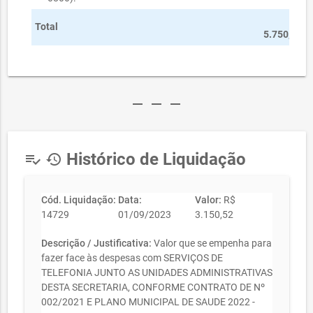
R$
Total
5.750,00
remove
remove
remove
Histórico de Liquidação
playlist_add_check
history
Cód. Liquidação:
Data:
Valor:
R$
14729
01/09/2023
3.150,52
Descrição / Justificativa:
Valor que se empenha para
fazer face às despesas com SERVIÇOS DE
TELEFONIA JUNTO AS UNIDADES ADMINISTRATIVAS
DESTA SECRETARIA, CONFORME CONTRATO DE Nº
002/2021 E PLANO MUNICIPAL DE SAUDE 2022 -