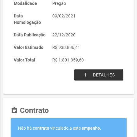
Modalidade
Pregão
Data
09/02/2021
Homologação
Data Publicação
22/12/2020
Valor Estimado
R$ 930.836,41
Valor Total
R$ 1.801.359,60
add
DETALHES
Contrato
assignment
Não há
contrato
vinculado a este
empenho
.