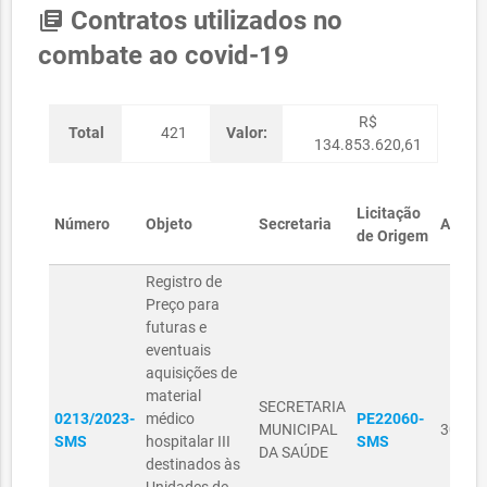
Contratos utilizados no
library_books
combate ao covid-19
R$
Total
421
Valor:
134.853.620,61
Licitação
Número
Objeto
Secretaria
Assina
de Origem
Registro de
Preço para
futuras e
eventuais
aquisições de
material
SECRETARIA
0213/2023-
médico
PE22060-
MUNICIPAL
30/08
SMS
hospitalar III
SMS
DA SAÚDE
destinados às