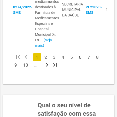
medicamentos
SECRETARIA
0274/2022-
destinados à
PE22023-
MUNICIPAL
14/07
SMS
Farmácia de
SMS
DA SAÚDE
Medicamentos
Especiais e
Hospital
Municipal Dr.
Es ...
(Veja
mais)
first_page
chevron_left
1
2
3
4
5
6
7
8
chevron_right
last_page
9
10
...
Qual o seu nível de
satisfação com essa