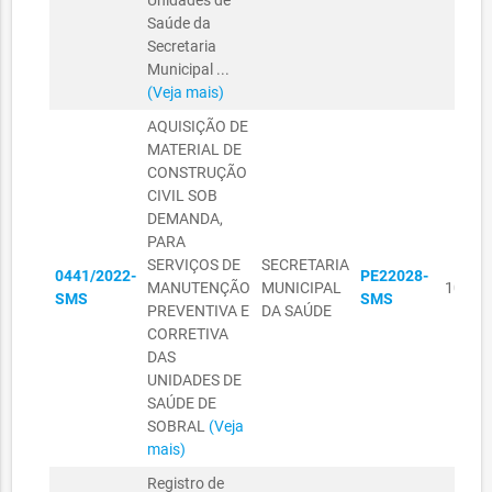
Unidades de
Saúde da
Secretaria
Municipal ...
(Veja mais)
AQUISIÇÃO DE
MATERIAL DE
CONSTRUÇÃO
CIVIL SOB
DEMANDA,
PARA
SERVIÇOS DE
SECRETARIA
0441/2022-
PE22028-
MANUTENÇÃO
MUNICIPAL
10/11
SMS
SMS
PREVENTIVA E
DA SAÚDE
CORRETIVA
DAS
UNIDADES DE
SAÚDE DE
SOBRAL
(Veja
mais)
Registro de