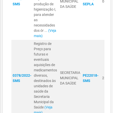
MUNICIPAL
04/10
SMS
produção de
SEPLA
DA SAÚDE
higienização I,
para atender
as
necessidades
dos ór ...
(Veja
mais)
Registro de
Preço para
futuras e
eventuais
aquisições de
medicamentos
SECRETARIA
0378/2022-
diversos,
PE22018-
MUNICIPAL
23/09
SMS
destinados às
SMS
DA SAÚDE
unidades de
saúde da
Secretaria
Municipal da
Saúde
(Veja
mais)