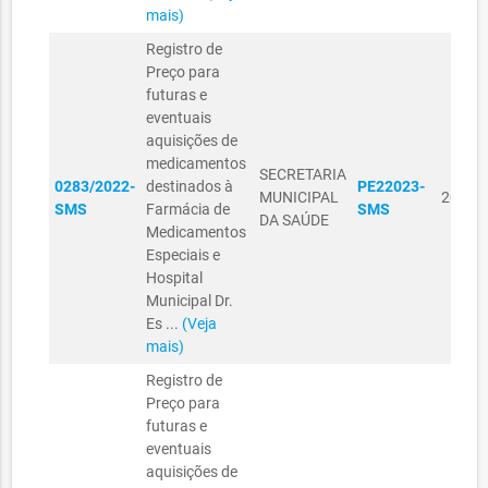
mais)
Registro de
Preço para
futuras e
eventuais
aquisições de
medicamentos
SECRETARIA
0283/2022-
destinados à
PE22023-
MUNICIPAL
20/07
SMS
Farmácia de
SMS
DA SAÚDE
Medicamentos
Especiais e
Hospital
Municipal Dr.
Es ...
(Veja
mais)
Registro de
Preço para
futuras e
eventuais
aquisições de