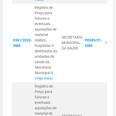
Registro de
Preço para
futuras e
eventuais
aquisições de
material
SECRETARIA
0361/2022-
médico
PE085/21-
MUNICIPAL
14/09
SMS
hospitalar II
SMS
DA SAÚDE
destinados às
unidades de
saúde da
Secretaria
Municipal d ...
(Veja mais)
Registro de
Preço para
futuras e
eventuais
aquisições de
material de