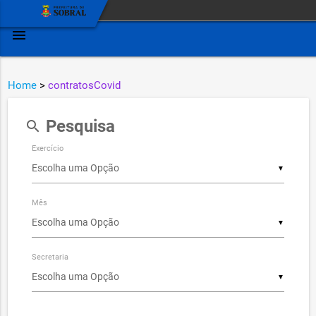
menu
Home
>
contratosCovid
Pesquisa
search
Exercício
▼
Mês
▼
Secretaria
▼