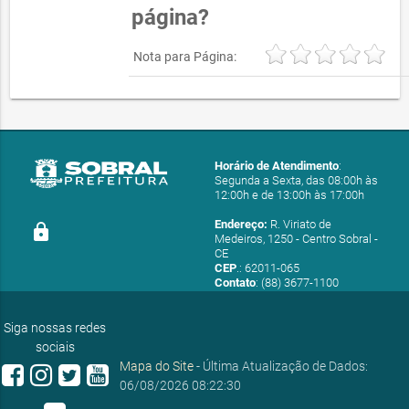
página?
Nota para Página:
Horário de Atendimento
:
Segunda a Sexta, das 08:00h às
12:00h e de 13:00h às 17:00h
Endereço:
R. Viriato de
lock
Medeiros, 1250 - Centro Sobral -
CE
CEP
.: 62011-065
Contato
: (88) 3677-1100
E-mail:
ouvidoria@sobral.ce.gov.br
Siga nossas redes
sociais
Mapa do Site
- Última Atualização de Dados:
06/08/2026 08:22:30