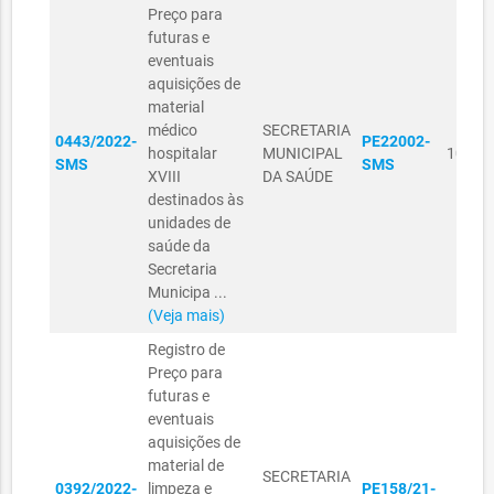
Preço para
futuras e
eventuais
aquisições de
material
médico
SECRETARIA
0443/2022-
PE22002-
hospitalar
MUNICIPAL
10/11
SMS
SMS
XVIII
DA SAÚDE
destinados às
unidades de
saúde da
Secretaria
Municipa ...
(Veja mais)
Registro de
Preço para
futuras e
eventuais
aquisições de
material de
SECRETARIA
0392/2022-
limpeza e
PE158/21-