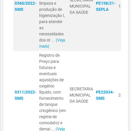
SECRETARIA
0360/2022-
limpeza e
PE158/21-
MUNICIPAL
14/09
SMS
produção de
SEPLA
DA SAÚDE
higienização I,
para atender
as
necessidades
dos ór ...
(Veja
mais)
Registro de
Preço para
futuras e
eventuais
aquisições de
oxigênio
SECRETARIA
0311/2022-
líquido, com
PE22034-
MUNICIPAL
24/08
SMS
fornecimento
SMS
DA SAÚDE
de tanque
criogênico (em
regime de
comodato) e
demai ...
(Veja