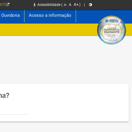
A+
2017
Acessibilidade
(
A
)
|
A-
Ouvidoria
Acesso a informação
na?