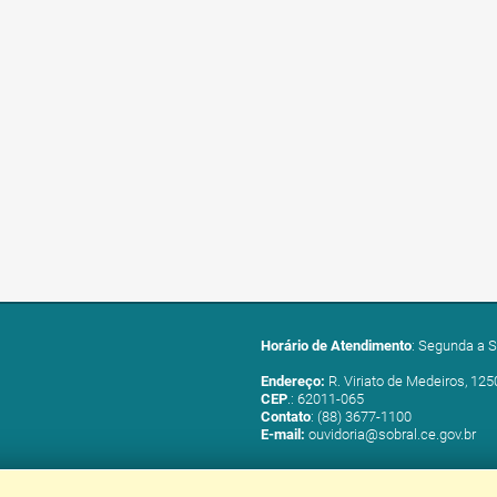
Horário de Atendimento
: Segunda a S
Endereço:
R. Viriato de Medeiros, 125
CEP
.: 62011-065
Contato
: (88) 3677-1100
E-mail:
ouvidoria@sobral.ce.gov.br