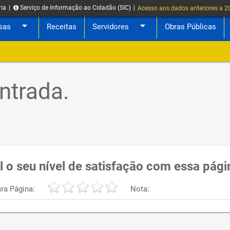
ria
|
Serviço de Informação ao Cidadão (SIC)
|
Acesso aos dados anteriores a 
arrow_drop_down
arrow_drop_down
sas
Receitas
Servidores
Obras Públicas
ntrada.
l o seu nível de satisfação com essa pági
ra Página:
Nota: