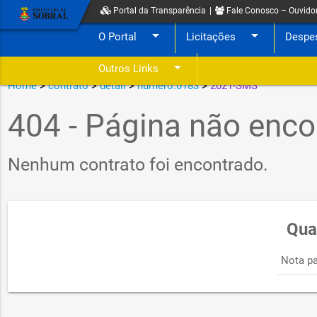
Portal da Transparência
|
Fale Conosco – Ouvido
arrow_drop_down
arrow_drop_down
O Portal
Licitações
Despe
arrow_drop_down
Outros Links
Home
>
contrato
>
detail
>
numero:0183
>
2021-SMS
404 - Página não enco
Nenhum contrato foi encontrado.
Qua
Nota pa