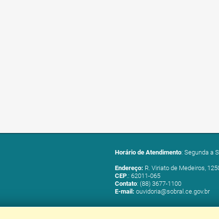
Horário de Atendimento
: Segunda a S
Endereço:
R. Viriato de Medeiros, 125
CEP
.: 62011-065
Contato
: (88) 3677-1100
E-mail:
ouvidoria@sobral.ce.gov.br