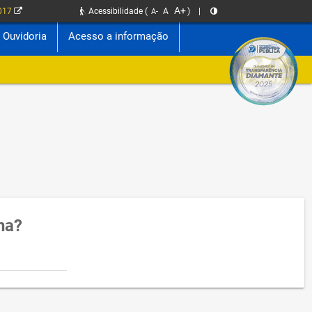
A+
2017
Acessibilidade
(
A
)
|
A-
Ouvidoria
Acesso a informação
na?