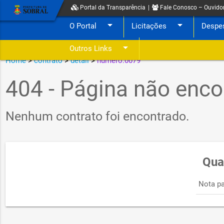
Portal da Transparência
|
Fale Conosco – Ouvido
arrow_drop_down
arrow_drop_down
O Portal
Licitações
Despe
arrow_drop_down
Outros Links
Home
>
contrato
>
detail
>
numero:0079
404 - Página não enco
Nenhum contrato foi encontrado.
Qua
Nota pa