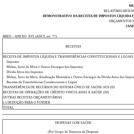
MU
RELATÓRIO RESU
DEMONSTRATIVO DA RECEITA DE IMPOSTOS LÍQUIDA E
ORÇAMENTOS F
JANE
RREO – ANEXO
XVI (ADCT, art. 77)
RECEITAS
RECEITA DE IMPOSTOS LÍQUIDA E TRANSFERÊNCIAS CONSTITUCIONAIS E LEGAIS (
Impostos
Multas, Juros de Mora e Outros Encargos dos Impostos
Dívida Ativa dos Impostos
Multas, Juros de Mora, Atualização Monetária e Outros Encargos da Dívida Ativa dos Impos
Receitas de Transferências Constitucionais e Legais
TRANSFERÊNCIA DE RECURSOS DO SISTEMA ÚNICO DE SAÚDE-SUS (II)
RECEITAS DE OPERAÇÕES DE CRÉDITO VINCULADAS À SAÚDE (III)
OUTRAS RECEITAS ORÇAMENTÁRIAS
(-) DEDUÇÃO PARA O FUNDEB
TOTAL
DESPESAS COM SAÚDE
(Por Grupo de Natureza da Despesa)