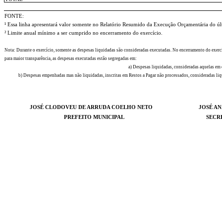
FONTE:
¹ Essa linha apresentará valor somente no Relatório Resumido da Execução Orçamentária do úl
² Limite anual mínimo a ser cumprido no encerramento do exercício.
Nota: Durante o exercício, somente as despesas liquidadas são consideradas executadas. No encerramento do exercí
para maior transparência, as despesas executadas estão segregadas em:
a) Despesas liquidadas, consideradas aquelas em q
b) Despesas empenhadas mas não liquidadas, inscritas em Restos a Pagar não processados, consideradas liqui
JOSÉ CLODOVEU DE ARRUDA COELHO NETO
JOSÉ AN
PREFEITO MUNICIPAL
SECR