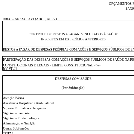
ORÇAMENTOS F
JANE
RREO – ANEXO
XVI (ADCT, art. 77)
CONTROLE DE RESTOS A PAGAR
VINCULADOS À SAÚDE
INSCRITOS EM EXERCÍCIOS ANTERIORES
RESTOS A PAGAR DE DESPESAS PRÓPRIAS COM AÇÕES E SERVIÇOS PÚBLICOS DE 
PARTICIPAÇÃO DAS DESPESAS COM AÇÕES E SERVIÇOS PÚBLICOS DE SAÚDE NA R
CONSTITUCIONAIS E LEGAIS - LIMITE CONSTITUCIONAL <%>
[(V-VI)/I]
DESPESAS COM SAÚDE
(Por Subfunção)
Atenção Básica
Assistência Hospitalar e Ambulatorial
Suporte Profilático e Terapêutico
Vigilância Sanitária
Vigilância Epidemiológica
Alimentação e Nutrição
Outras Subfunções
TOTAL