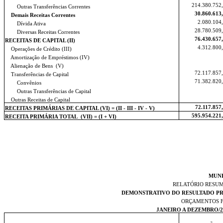
214.380.752
Outras Transferências Correntes
30.860.613
Demais Receitas Correntes
2.080.104
Dívida Ativa
28.780.509
Diversas Receitas Correntes
76.430.657
RECEITAS DE CAPITAL (II)
4.312.800
Operações de Crédito (III)
Amortização de Empréstimos (IV)
Alienação de Bens
(V)
72.117.857
Transferências de Capital
71.382.820
Convênios
Outras Transferências de Capital
Outras Receitas de Capital
72.117.857
RECEITAS PRIMÁRIAS DE CAPITAL (VI) = (II - III - IV - V)
595.954.221
RECEITA PRIMÁRIA TOTAL
(VII) = (I + VI)
MUNI
RELATÓRIO RESU
DEMONSTRATIVO DO RESULTADO PRI
ORÇAMENTOS F
JANEIRO A DEZEMBRO/2