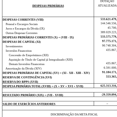
DOTAÇÃO
ATUALIZADA
DESPESAS PRIMÁRIAS
533.621.479
DESPESAS CORRENTES (VIII)
144.546.556
Pessoal e Encargos Sociais
45.700
Juros e Encargos da Dívida (IX)
389.029.223
Outras Despesas Correntes
533.575.779
DESPESAS PRIMÁRIAS CORRENTES (X) = (VIII - IX)
97.775.171
DESPESAS DE CAPITAL (XI)
90.748.304
Investimentos
435.867
Inversões Financeiras
Concessão de Empréstimos (XII)
Aquisição de Título de Capital já Integralizado (XIII)
435.867
Demais Inversões Financeiras
6.591.000
Amortização da Dívida (XIV)
91.184.171
DESPESAS PRIMÁRIAS DE CAPITAL (XV) = (XI - XII - XIII - XIV)
553.365
RESERVA DE CONTINGÊNCIA (XVI)
RESERVA DO RPPS (XVII)
625.313.316
DESPESA PRIMÁRIA TOTAL (XVIII) = (X + XV + XVI + XVII)
-29.359.094
RESULTADO PRIMÁRIO (XIX) = (VII - XVIII)
–
SALDO DE EXERCÍCIOS ANTERIORES
DISCRIMINAÇÃO DA META FISCAL