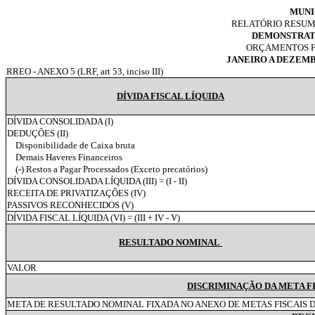
MUNI
RELATÓRIO RESU
DEMONSTRAT
ORÇAMENTOS FI
JANEIRO A DEZEM
RREO - ANEXO 5 (LRF, art 53, inciso III)
DÍVIDA FISCAL LÍQUIDA
DÍVIDA CONSOLIDADA (I)
DEDUÇÕES (II)
Disponibilidade de Caixa bruta
Demais Haveres Financeiros
(-) Restos a Pagar Processados (Exceto precatórios)
DÍVIDA CONSOLIDADA LÍQUIDA (III) = (I - II)
RECEITA DE PRIVATIZAÇÕES (IV)
PASSIVOS RECONHECIDOS (V)
DÍVIDA FISCAL LÍQUIDA (VI) = (III + IV - V)
RESULTADO NOMINAL
VALOR
DISCRIMINAÇÃO DA META F
META DE RESULTADO NOMINAL FIXADA NO ANEXO DE METAS FISCAIS D