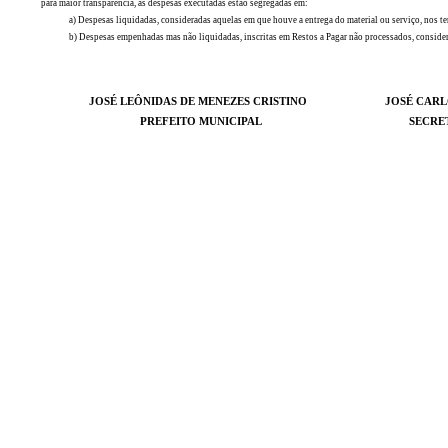
para maior transparência, as despesas executadas estão segregadas em:
a) Despesas liquidadas, consideradas aquelas em que houve a entrega do material ou serviço, nos te
b) Despesas empenhadas mas não liquidadas, inscritas em Restos a Pagar não processados, considerad
JOSÉ LEÔNIDAS DE MENEZES CRISTINO
JOSÉ CAR
PREFEITO MUNICIPAL
SECRE