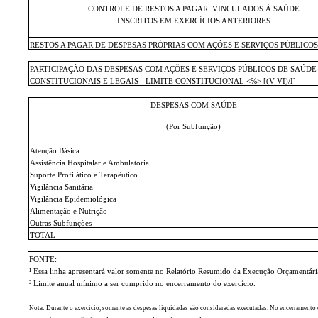
CONTROLE DE RESTOS A PAGAR
VINCULADOS À SAÚDE
INSCRITOS EM EXERCÍCIOS ANTERIORES
RESTOS A PAGAR DE DESPESAS PRÓPRIAS COM AÇÕES E SERVIÇOS PÚBLICO
PARTICIPAÇÃO DAS DESPESAS COM AÇÕES E SERVIÇOS PÚBLICOS DE SAÚDE
CONSTITUCIONAIS E LEGAIS - LIMITE CONSTITUCIONAL <%> [(V-VI)/I]
DESPESAS COM SAÚDE
(Por Subfunção)
Atenção Básica
Assistência Hospitalar e Ambulatorial
Suporte Profilático e Terapêutico
Vigilância Sanitária
Vigilância Epidemiológica
Alimentação e Nutrição
Outras Subfunções
TOTAL
FONTE:
¹ Essa linha apresentará valor somente no Relatório Resumido da Execução Orçamentária
² Limite anual mínimo a ser cumprido no encerramento do exercício.
Nota: Durante o exercício, somente as despesas liquidadas são consideradas executadas. No encerramento d