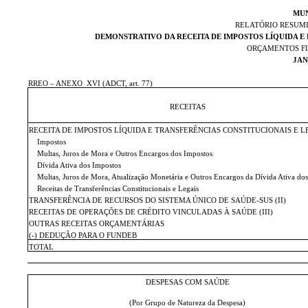
MUN
RELATÓRIO RESUM
DEMONSTRATIVO DA RECEITA DE IMPOSTOS LÍQUIDA E 
ORÇAMENTOS FI
JAN
RREO – ANEXO
XVI (ADCT, art. 77)
RECEITAS
RECEITA DE IMPOSTOS LÍQUIDA E TRANSFERÊNCIAS CONSTITUCIONAIS E LE
Impostos
Multas, Juros de Mora e Outros Encargos dos Impostos
Dívida Ativa dos Impostos
Multas, Juros de Mora, Atualização Monetária e Outros Encargos da Dívida Ativa do
Receitas de Transferências Constitucionais e Legais
TRANSFERÊNCIA DE RECURSOS DO SISTEMA ÚNICO DE SAÚDE-SUS (II)
RECEITAS DE OPERAÇÕES DE CRÉDITO VINCULADAS À SAÚDE (III)
OUTRAS RECEITAS ORÇAMENTÁRIAS
(-) DEDUÇÃO PARA O FUNDEB
TOTAL
DESPESAS COM SAÚDE
(Por Grupo de Natureza da Despesa)