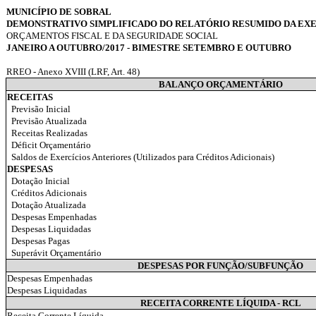
MUNICÍPIO DE SOBRAL
DEMONSTRATIVO SIMPLIFICADO DO RELATÓRIO RESUMIDO DA E
ORÇAMENTOS FISCAL E DA SEGURIDADE SOCIAL
JANEIRO A OUTUBRO/2017 - BIMESTRE SETEMBRO E OUTUBRO
RREO - Anexo XVIII (LRF, Art. 48)
BALANÇO ORÇAMENTÁRIO
RECEITAS
Previsão Inicial
Previsão Atualizada
Receitas Realizadas
Déficit Orçamentário
Saldos de Exercícios Anteriores (Utilizados para Créditos Adicionais)
DESPESAS
Dotação Inicial
Créditos Adicionais
Dotação Atualizada
Despesas Empenhadas
Despesas Liquidadas
Despesas Pagas
Superávit Orçamentário
DESPESAS POR FUNÇÃO/SUBFUNÇÃO
Despesas Empenhadas
Despesas Liquidadas
RECEITA CORRENTE LÍQUIDA - RCL
Receita Corrente Líquida