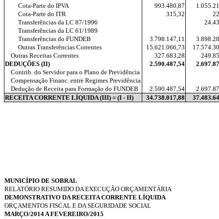
Cota-Parte do IPVA
993.480,87
1.055.2
Cota-Parte do ITR
315,32
22
Transferências da LC 87/1996
24.4
Transferências da LC 61/1989
Transferências do FUNDEB
3.798.147,11
3.898.2
Outras Transferências Correntes
15.621.066,73
17.574.3
Outras Receitas Correntes
327.683,28
249.8
DEDUÇÕES (II)
2.590.487,54
2.697.8
Contrib. do Servidor para o Plano de Previdência
Compensação Financ. entre Regimes Previdência
Dedução de Receita para Formação do FUNDEB
2.590.487,54
2.697.8
RECEITA CORRENTE LÍQUIDA (III) = (I - II)
34.738.017,88
37.483.6
MUNICÍPIO DE SOBRAL
RELATÓRIO RESUMIDO DA EXECUÇÃO ORÇAMENTÁRIA
DEMONSTRATIVO DA RECEITA CORRENTE LÍQUIDA
ORÇAMENTOS FISCAL E DA SEGURIDADE SOCIAL
MARÇO/2014 A FEVEREIRO/2015