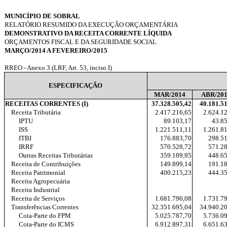
MUNICÍPIO DE SOBRAL
RELATÓRIO RESUMIDO DA EXECUÇÃO ORÇAMENTÁRIA
DEMONSTRATIVO DA RECEITA CORRENTE LÍQUIDA
ORÇAMENTOS FISCAL E DA SEGURIDADE SOCIAL
MARÇO/2014 A FEVEREIRO/2015
RREO - Anexo 3 (LRF, Art. 53, inciso I)
ESPECIFICAÇÃO
MAR/2014
ABR/20
RECEITAS CORRENTES (I)
37.328.505,42
40.181.5
Receita Tributária
2.417.216,65
2.624.1
IPTU
89.103,17
43.8
ISS
1.221.511,11
1.261.8
ITBI
176.883,70
298.5
IRRF
570.528,72
571.2
Outras Receitas Tributárias
359.189,95
448.6
Receita de Contribuições
149.899,14
191.1
Receita Patrimonial
400.215,23
444.3
Receita Agropecuária
Receita Industrial
Receita de Serviços
1.681.796,08
1.731.7
Transferências Correntes
32.351.695,04
34.940.2
Cota-Parte do FPM
5.025.787,70
5.736.0
Cota-Parte do ICMS
6.912.897,31
6.651.6