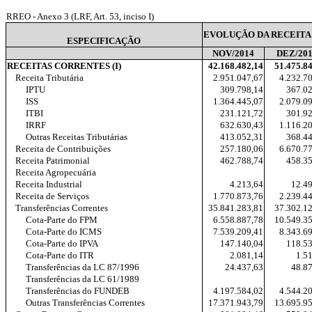
RREO - Anexo 3 (LRF, Art. 53, inciso I)
EVOLUÇÃO DA RECEITA 
ESPECIFICAÇÃO
NOV/2014
DEZ/20
RECEITAS CORRENTES (I)
42.168.482,14
51.475.8
Receita Tributária
2.951.047,67
4.232.7
IPTU
309.798,14
367.0
ISS
1.364.445,07
2.079.0
ITBI
231.121,72
301.9
IRRF
632.630,43
1.116.2
Outras Receitas Tributárias
413.052,31
368.4
Receita de Contribuições
257.180,06
6.670.7
Receita Patrimonial
462.788,74
458.3
Receita Agropecuária
Receita Industrial
4.213,64
12.4
Receita de Serviços
1.770.873,76
2.239.4
Transferências Correntes
35.841.283,81
37.302.1
Cota-Parte do FPM
6.558.887,78
10.549.3
Cota-Parte do ICMS
7.539.209,41
8.343.6
Cota-Parte do IPVA
147.140,04
118.5
Cota-Parte do ITR
2.081,14
1.5
Transferências da LC 87/1996
24.437,63
48.8
Transferências da LC 61/1989
Transferências do FUNDEB
4.197.584,02
4.544.2
Outras Transferências Correntes
17.371.943,79
13.695.9