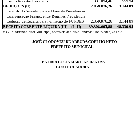
Outras Receitas Correntes
881.094,46
559.9
DEDUÇÕES (II)
2.859.876,26
3.144.8
Contrib. do Servidor para o Plano de Previdência
Compensação Financ. entre Regimes Previdência
Dedução de Receita para Formação do FUNDEB
2.859.876,26
3.144.8
RECEITA CORRENTE LÍQUIDA (III) = (I - II)
39.308.605,88
48.330.9
FONTE: Sistema Gestor Municipal, Secretaria da Gestão, Emissão: 18/03/2015, às 16:21.
JOSÉ CLODOVEU DE ARRUDA COELHO NETO
PREFEITO MUNICIPAL
FÁTIMA LÚCIA MARTINS DANTAS
CONTROLADORA