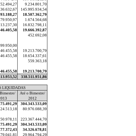
852.494,27
9.234.801,70
636.632,67
145.995.934,54
093.188,27
18.507.362,79
379.950,97
1.674.564,68
713.237,30
16.832.798,11
746.405,58
19.666.392,87
452.692,08
199.950,00
546.455,58
19.213.700,79
546.455,58
18.654.337,61
559.363,18
546.455,58
19.213.700,79
113.953,52
338.511.951,86
S LIQUIDADAS
 Bimestre/
Até o Bimestre/
2013
2012
275.491,29
304.343.533,09
524.513,18
80.976.088,39
750.978,11
223.367.444,70
275.491,29
304.343.533,09
677.372,43
34.326.678,81
779.041,81
29.964.794,29