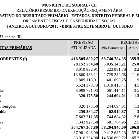
MUNICÍPIO DE SOBRAL - CE
RELATÓRIO RESUMIDO DA EXECUÇÃO ORÇAMENTÁRIA
ATIVO DO RESULTADO PRIMÁRIO - ESTADOS, DISTRITO FEDERAL E M
ORÇAMENTOS FISCAL E DA SEGURIDADE SOCIAL
JANEIRO A OUTUBRO/2013 - BIMESTRE SETEMBRO E
OUTUBRO
, inciso III)
PREVISÃO
RECEITA
ITAS PRIMÁRIAS
ATUALIZADA
No Bimestre
Até o
ORRENTES (I)
418.505.880,27
68.740.784,35
355.
28.152.534,69
5.035.143,21
25.
3.019.832,91
223.981,76
3.
13.800.483,11
2.729.232,68
11.
1.809.118,01
401.098,25
1.
5.524.378,73
1.019.416,41
4.
ias
3.998.721,93
661.414,11
3.
s
320.175,50
244.694,01
1.
s
tribuições
320.175,50
244.694,01
1.
uida
259.284,27
62.919,87
7.603.211,85
744.684,82
2.
as
7.343.927,58
681.764,95
2.
s
364.767.367,80
58.204.840,09
296.
87.901.943,90
9.412.635,23
57.
83.910.234,98
14.530.690,72
65.