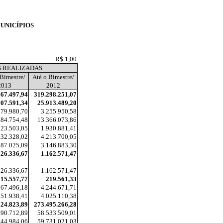
UNICÍPIOS
R$ 1,00
S REALIZADAS
 Bimestre/
Até o Bimestre/
2013
2012
567.497,94
319.298.251,07
007.591,34
25.913.489,20
279.980,70
3.255.950,58
684.754,48
13.366.073,86
923.503,05
1.930.881,41
532.328,02
4.213.700,05
587.025,09
3.146.883,30
326.336,67
1.162.571,47
326.336,67
1.162.571,47
315.557,77
219.561,33
867.496,18
4.244.671,71
551.938,41
4.025.110,38
824.823,89
273.495.266,28
090.712,89
58.533.509,01
244.984,06
59.731.021,03