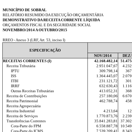
MUNICÍPIO DE SOBRAL
RELATÓRIO RESUMIDO DA EXECUÇÃO ORÇAMENTÁRIA
DEMONSTRATIVO DA RECEITA CORRENTE LÍQUIDA
ORÇAMENTOS FISCAL E DA SEGURIDADE SOCIAL
NOVEMBRO/2014 A OUTUBRO/2015
RREO - Anexo 3 (LRF, Art. 53, inciso I)
ESPECIFICAÇÃO
NOV/2014
DEZ/
RECEITAS CORRENTES (I)
42.168.482,14
51.475
Receita Tributária
2.951.047,67
4.232
IPTU
309.798,14
367
ISS
1.364.445,07
2.079
ITBI
231.121,72
301
IRRF
632.630,43
1.116
Outras Receitas Tributárias
413.052,31
368
Receita de Contribuições
257.180,06
6.670
Receita Patrimonial
462.788,74
458
Receita Agropecuária
Receita Industrial
4.213,64
12
Receita de Serviços
1.770.873,76
2.239
Transferências Correntes
35.841.283,81
37.302
Cota-Parte do FPM
6.558.887,78
10.549
Cota-Parte do ICMS
7.539.209,41
8.343