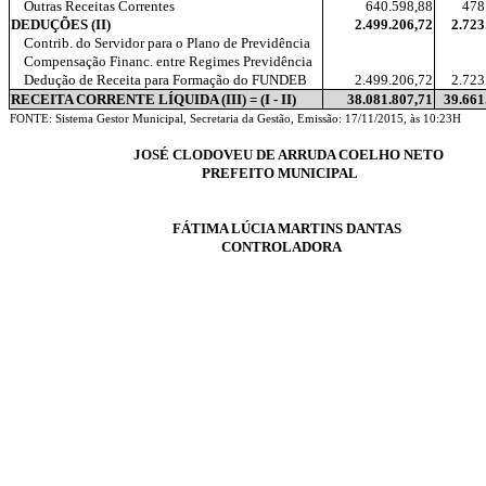
Outras Receitas Correntes
640.598,88
478
DEDUÇÕES (II)
2.499.206,72
2.723
Contrib. do Servidor para o Plano de Previdência
Compensação Financ. entre Regimes Previdência
Dedução de Receita para Formação do FUNDEB
2.499.206,72
2.723
RECEITA CORRENTE LÍQUIDA (III) = (I - II)
38.081.807,71
39.661
FONTE: Sistema Gestor Municipal, Secretaria da Gestão, Emissão: 17/11/2015, às 10:23H
JOSÉ CLODOVEU DE ARRUDA COELHO NETO
PREFEITO MUNICIPAL
FÁTIMA LÚCIA MARTINS DANTAS
CONTROLADORA