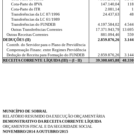
Cota-Parte do IPVA
147.140,04
118
Cota-Parte do ITR
2.081,14
1
Transferências da LC 87/1996
24.437,63
48
Transferências da LC 61/1989
Transferências do FUNDEB
4.197.584,02
4.544
Outras Transferências Correntes
17.371.943,79
13.695
Outras Receitas Correntes
881.094,46
559
DEDUÇÕES (II)
2.859.876,26
3.144
Contrib. do Servidor para o Plano de Previdência
Compensação Financ. entre Regimes Previdência
Dedução de Receita para Formação do FUNDEB
2.859.876,26
3.144
RECEITA CORRENTE LÍQUIDA (III) = (I - II)
39.308.605,88
48.330
MUNICÍPIO DE SOBRAL
RELATÓRIO RESUMIDO DA EXECUÇÃO ORÇAMENTÁRIA
DEMONSTRATIVO DA RECEITA CORRENTE LÍQUIDA
ORÇAMENTOS FISCAL E DA SEGURIDADE SOCIAL
NOVEMBRO/2014 A OUTUBRO/2015