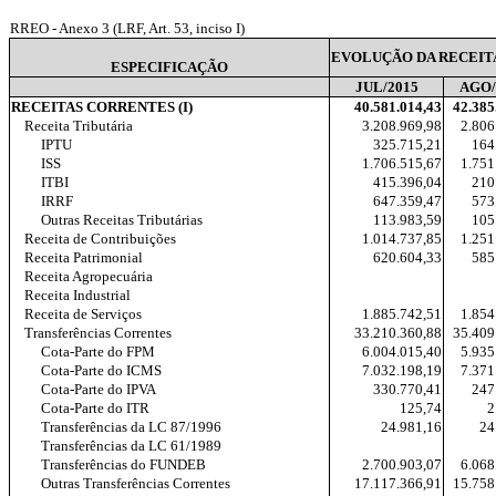
RREO - Anexo 3 (LRF, Art. 53, inciso I)
EVOLUÇÃO DA RECEITA
ESPECIFICAÇÃO
JUL/2015
AGO/
RECEITAS CORRENTES (I)
40.581.014,43
42.385
Receita Tributária
3.208.969,98
2.806
IPTU
325.715,21
164
ISS
1.706.515,67
1.751
ITBI
415.396,04
210
IRRF
647.359,47
573
Outras Receitas Tributárias
113.983,59
105
Receita de Contribuições
1.014.737,85
1.251
Receita Patrimonial
620.604,33
585
Receita Agropecuária
Receita Industrial
Receita de Serviços
1.885.742,51
1.854
Transferências Correntes
33.210.360,88
35.409
Cota-Parte do FPM
6.004.015,40
5.935
Cota-Parte do ICMS
7.032.198,19
7.371
Cota-Parte do IPVA
330.770,41
247
Cota-Parte do ITR
125,74
2
Transferências da LC 87/1996
24.981,16
24
Transferências da LC 61/1989
Transferências do FUNDEB
2.700.903,07
6.068
Outras Transferências Correntes
17.117.366,91
15.758