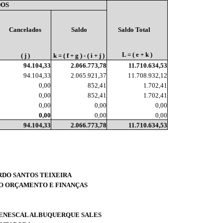
DOS
Cancelados
Saldo
Saldo Total
L = ( e + k )
( j )
k = ( f + g ) - ( i + j )
94.104,33
2.066.773,78
11.710.634,53
94.104,33
2.065.921,37
11.708.932,12
0,00
852,41
1.702,41
0,00
852,41
1.702,41
0,00
0,00
0,00
0,00
0,00
0,00
94.104,33
2.066.773,78
11.710.634,53
RDO SANTOS TEIXEIRA
O ORÇAMENTO E FINANÇAS
ENESCAL ALBUQUERQUE SALES