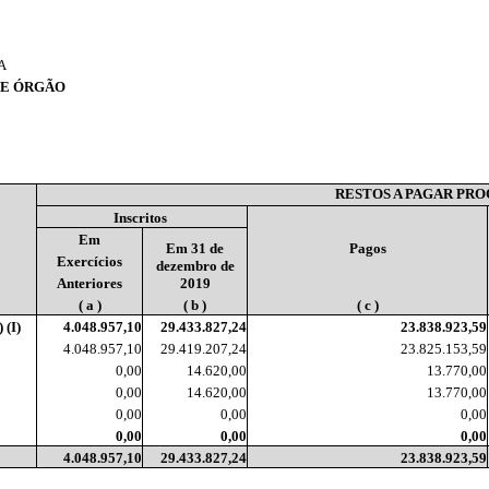
A
 E ÓRGÃO
RESTOS A PAGAR PR
Inscritos
Em
Em 31 de
Pagos
Exercícios
dezembro de
Anteriores
2019
( a )
( b )
( c )
(I)
4.048.957,10
29.433.827,24
23.838.923,59
4.048.957,10
29.419.207,24
23.825.153,59
0,00
14.620,00
13.770,00
0,00
14.620,00
13.770,00
0,00
0,00
0,00
0,00
0,00
0,00
4.048.957,10
29.433.827,24
23.838.923,59