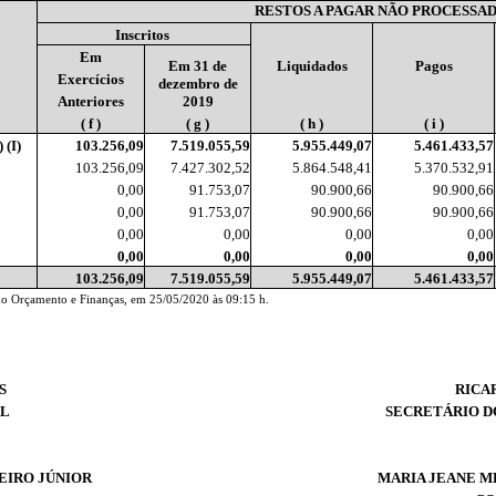
RESTOS A PAGAR NÃO PROCESSA
Inscritos
Em
Em 31 de
Liquidados
Pagos
Exercícios
dezembro de
Anteriores
2019
( f )
( g )
( h )
( i )
(I)
103.256,09
7.519.055,59
5.955.449,07
5.461.433,57
103.256,09
7.427.302,52
5.864.548,41
5.370.532,91
0,00
91.753,07
90.900,66
90.900,66
0,00
91.753,07
90.900,66
90.900,66
0,00
0,00
0,00
0,00
0,00
0,00
0,00
0,00
103.256,09
7.519.055,59
5.955.449,07
5.461.433,57
 do Orçamento e Finanças, em 25/05/2020 às 09:15 h.
S
RICA
AL
SECRETÁRIO D
EIRO JÚNIOR
MARIA JEANE M