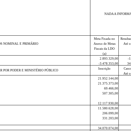
NADA A INFORM
Meta Fixada no
Resulta
S NOMINAL E PRIMÁRIO
Anexo de Metas
Até o
Fiscais da LDO
(a)
2.893.329,00
-1
-3.478.353,00
34
Inscrição
Canc
AR POR PODER E MINISTÉRIO PÚBLICO
Até o
21.952.144,00
21.375.373,00
69.466,00
507.305,00
12.117.930,00
11.580.628,00
206.099,00
331.203,00
34.070.074,00