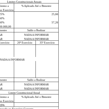
Limites Constitucionais Anuais
ínimo a
% Aplicado Até o Bimestre
no Exercício
25%
25,66
60%
60%
57,26
00.000,00
mestre
Saldo a Realizar
AR
NADA A INFORMAR
AR
NADA A INFORMAR
Exercício
20º Exercício
35º Exercício
NADA A INFORMAR
mestre
Saldo a Realizar
AR
NADA A INFORMAR
AR
NADA A INFORMAR
Limite Constitucional Anual
ínimo a
% Aplicado Até o Bimestre
no Exercício
15%
purado no Exercício Corrente