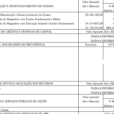
Valor Apurado
ÇÃO E DESENVOLVIMENTO DO ENSINO
Até o Bimestre
% M
Aplicar 
a Manutenção e Desenvolvimento do Ensino
30.246.168,00
 do Magistério com Ensino Fundamental e Médio
do Magistério com Educação Infantil e Ensino Fundamental
24.114.801,00
21.729.312,00
R$4.5
 DE CRÉDITO E DESPESAS DE CAPITAL
Valor Apurado Até o Bi
NADA A INFORM
NADA A INFORM
L DOS REGIMES DE PREVIDÊNCIA
Exercício
10º 
E ATIVOS E APLICAÇÃO DOS RECURSOS
Valor Apurado Até o Bi
s
NADA A INFORM
NADA A INFORM
Valor apurado
 E SERVIÇOS PÚBLICOS DE SAÚDE
Até o Bimestre
% M
Aplicar 
e Saúde
R CONTINUADO DERIVADAS DE
PPP
Valor A