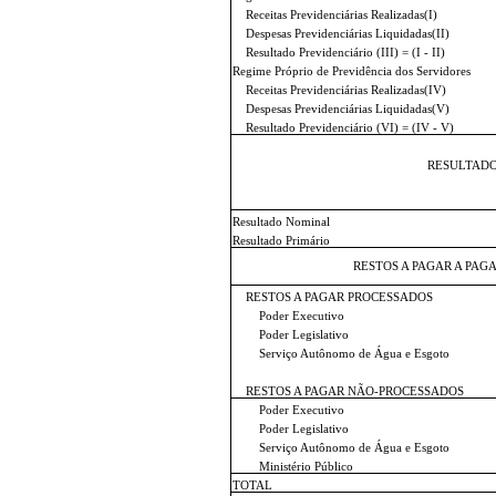
Receitas Previdenciárias Realizadas(I)
Despesas Previdenciárias Liquidadas(II)
Resultado Previdenciário (III) = (I - II)
Regime Próprio de Previdência dos Servidores
Receitas Previdenciárias Realizadas(IV)
Despesas Previdenciárias Liquidadas(V)
Resultado Previdenciário (VI) = (IV - V)
RESULTADO
Resultado Nominal
Resultado Primário
RESTOS A PAGAR A PAG
RESTOS A PAGAR PROCESSADOS
Poder Executivo
Poder Legislativo
Serviço Autônomo de Água e Esgoto
RESTOS A PAGAR NÃO-PROCESSADOS
Poder Executivo
Poder Legislativo
Serviço Autônomo de Água e Esgoto
Ministério Público
TOTAL