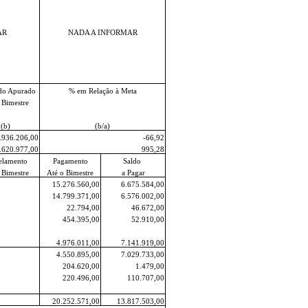
AR
NADA A INFORMAR
do Apurado
% em Relação à Meta
 Bimestre
(b)
(b/a)
.936.206,00
-66,92
.620.977,00
995,28
elamento
Pagamento
Saldo
 Bimestre
Até o Bimestre
a Pagar
15.276.560,00
6.675.584,00
14.799.371,00
6.576.002,00
22.794,00
46.672,00
454.395,00
52.910,00
4.976.011,00
7.141.919,00
4.550.895,00
7.029.733,00
204.620,00
1.479,00
220.496,00
110.707,00
20.252.571,00
13.817.503,00