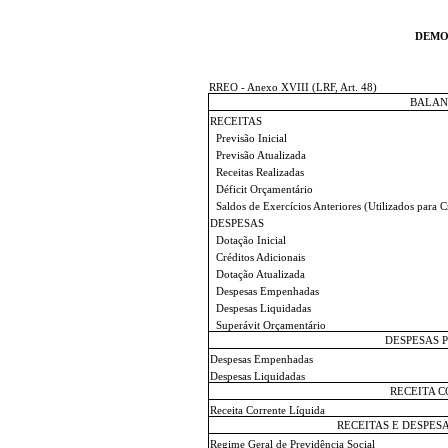
DEMO
RREO - Anexo XVIII (LRF, Art. 48)
BALAN
RECEITAS
Previsão Inicial
Previsão Atualizada
Receitas Realizadas
Déficit Orçamentário
Saldos de Exercícios Anteriores (Utilizados para C
DESPESAS
Dotação Inicial
Créditos Adicionais
Dotação Atualizada
Despesas Empenhadas
Despesas Liquidadas
Superávit Orçamentário
DESPESAS 
Despesas Empenhadas
Despesas Liquidadas
RECEITA C
Receita Corrente Líquida
RECEITAS E DESPES
Regime Geral de Previdência Social