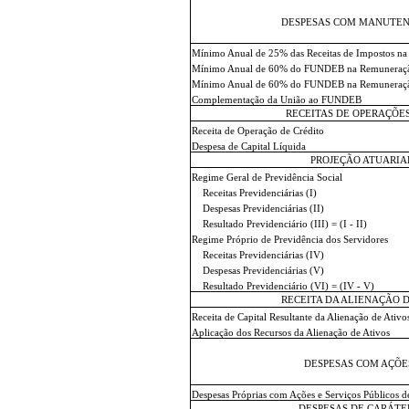
DESPESAS COM MANUTEN
Mínimo Anual de 25% das Receitas de Impostos n
Mínimo Anual de 60% do FUNDEB na Remuneração
Mínimo Anual de 60% do FUNDEB na Remuneração 
Complementação da União ao FUNDEB
RECEITAS DE OPERAÇÕES
Receita de Operação de Crédito
Despesa de Capital Líquida
PROJEÇÃO ATUARIA
Regime Geral de Previdência Social
Receitas Previdenciárias (I)
Despesas Previdenciárias (II)
Resultado Previdenciário (III) = (I - II)
Regime Próprio de Previdência dos Servidores
Receitas Previdenciárias (IV)
Despesas Previdenciárias (V)
Resultado Previdenciário (VI) = (IV - V)
RECEITA DA ALIENAÇÃO D
Receita de Capital Resultante da Alienação de Ativo
Aplicação dos Recursos da Alienação de Ativos
DESPESAS COM AÇÕES
Despesas Próprias com Ações e Serviços Públicos d
DESPESAS DE CARÁTE